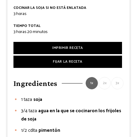
COCINAR LA SOJA SI NO ESTÁ ENLATADA
horas
3
horas
TIEMPO TOTAL
horas
minutos
3
horas
20
minutos
IMPRIMIR RECETA
FIJAR LA RECETA
Ingredientes
1x
2x
3x
1
taza
soja
3/4
taza
agua en la que se cocinaron los frijoles
de soja
1/2
cdita
pimentón