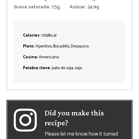
Grasa saturada:
7.5
g
Azúcar:
24.9
g
Calories:
1058
kcal
Plato:
Aperitivo, Bocadillo, Desayuno
Cocina:
Americana
Palabra clave:
pate de soja, soja
Did you make this
recipe?
Please let me know how it turned