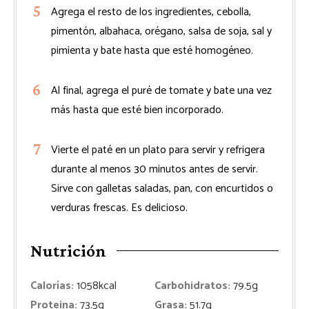
Agrega el resto de los ingredientes, cebolla,
pimentón, albahaca, orégano, salsa de soja, sal y
pimienta y bate hasta que esté homogéneo.
Al final, agrega el puré de tomate y bate una vez
más hasta que esté bien incorporado.
Vierte el paté en un plato para servir y refrigera
durante al menos 30 minutos antes de servir.
Sirve con galletas saladas, pan, con encurtidos o
verduras frescas. Es delicioso.
Nutrición
Calorías:
1058
kcal
Carbohidratos:
79.5
g
Proteina:
73.5
g
Grasa:
51.7
g