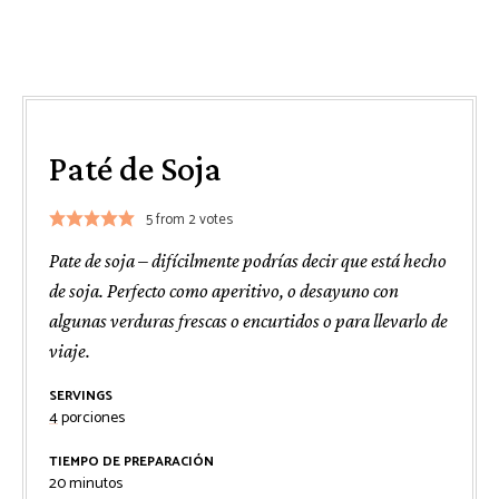
Paté de Soja
5
from
2
votes
Pate de soja – difícilmente podrías decir que está hecho
de soja. Perfecto como aperitivo, o desayuno con
algunas verduras frescas o encurtidos o para llevarlo de
viaje.
SERVINGS
4
porciones
TIEMPO DE PREPARACIÓN
minutos
20
minutos