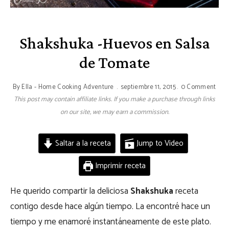
Shakshuka -Huevos en Salsa
de Tomate
By
Ella - Home Cooking Adventure
septiembre 11, 2015
0 Comment
This post may contain affiliate links. If you make a purchase through links
on our site, we may earn a commission.
Saltar a la receta
Jump to Video
Imprimir receta
He querido compartir la deliciosa
Shakshuka
receta
contigo desde hace algún tiempo. La encontré hace un
tiempo y me enamoré instantáneamente de este plato.