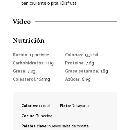
pan crujiente o pita. ¡Disfruta!
Vídeo
Nutrición
Ración:
1
porcione
Calorías:
133
kcal
Carbohidratos:
11.1
g
Proteina:
7.6
g
Grasa:
7.3
g
Grasa saturada:
1.8
g
Colesterol:
164
mg
Azúcar:
6.9
g
Calories:
133
kcal
Plato:
Desayuno
Cocina:
Tunecina
Palabra clave:
huevos, salsa de tomate