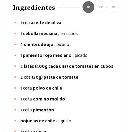
Ingredientes
1x
2x
3x
1
cda
aceite de oliva
1
cebolla mediana
, en cubos
2
dientes de ajo
, picado
1
pimiento rojo mediano
, picado
2
latas (400g cada una) de tomates en cubos
2
cda
(30g) pasta de tomate
1
cdita
polvo de chile
1
cdita
comino molido
1
cdita
pimentón
hojuelas de chile
al gusto
1
cdita
azúcar