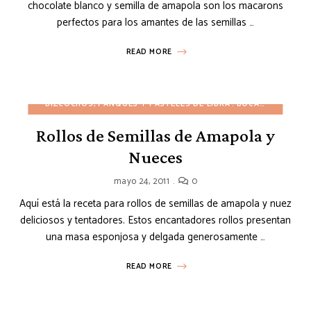
chocolate blanco y semilla de amapola son los macarons
perfectos para los amantes de las semillas …
READ MORE
BIZCOCHOS, PANQUÉS Y PASTELES DE LIBRA
BOCADILLOS
BO
Rollos de Semillas de Amapola y
Nueces
mayo 24, 2011
0
Aquí está la receta para rollos de semillas de amapola y nuez
deliciosos y tentadores. Estos encantadores rollos presentan
una masa esponjosa y delgada generosamente …
READ MORE