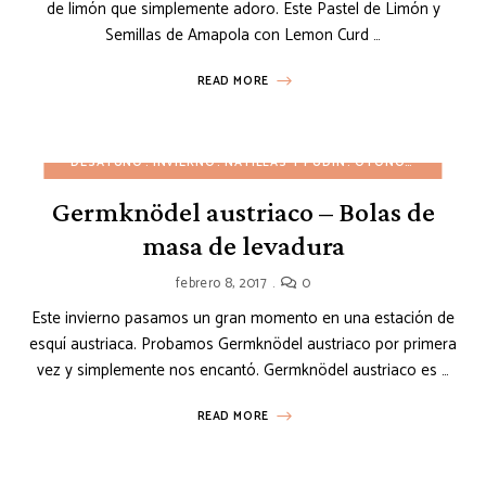
de limón que simplemente adoro. Este Pastel de Limón y
Semillas de Amapola con Lemon Curd …
READ MORE
DESAYUNO
INVIERNO
NATILLAS Y PUDIN
OTOÑO
PANES
PL
Germknödel austriaco – Bolas de
masa de levadura
febrero 8, 2017
0
Este invierno pasamos un gran momento en una estación de
esquí austriaca. Probamos Germknödel austriaco por primera
vez y simplemente nos encantó. Germknödel austriaco es …
READ MORE