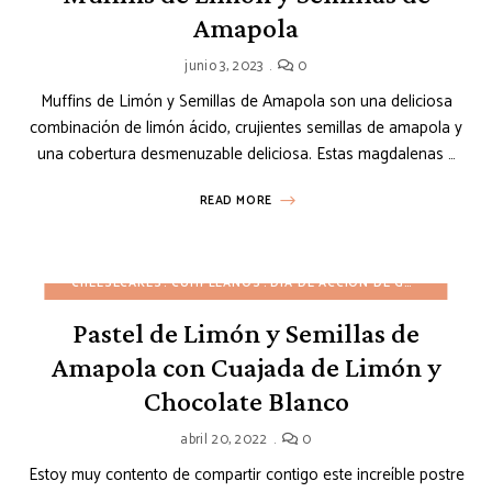
Amapola
junio 3, 2023
0
Muffins de Limón y Semillas de Amapola son una deliciosa
combinación de limón ácido, crujientes semillas de amapola y
una cobertura desmenuzable deliciosa. Estas magdalenas …
READ MORE
CHEESECAKES
CUMPLEAÑOS
DÍA DE ACCIÓN DE GRACIAS
MOU
Pastel de Limón y Semillas de
Amapola con Cuajada de Limón y
Chocolate Blanco
abril 20, 2022
0
Estoy muy contento de compartir contigo este increíble postre