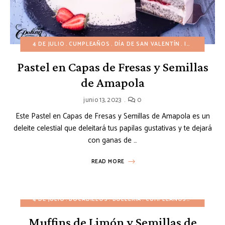
4 DE JULIO
CUMPLEAÑOS
DÍA DE SAN VALENTÍN
INVIERNO
N
Pastel en Capas de Fresas y Semillas
de Amapola
junio 13, 2023
0
Este Pastel en Capas de Fresas y Semillas de Amapola es un
deleite celestial que deleitará tus papilas gustativas y te dejará
con ganas de …
READ MORE
4 DE JULIO
BOCADILLOS
BOLLERÍA
CUMPLEAÑOS
DESAYUNO
Muffins de Limón y Semillas de