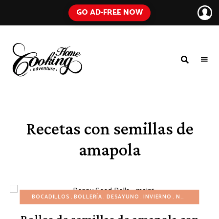
GO AD-FREE NOW
HOME
A
Food
COOKING
Blog
with
ADVENTURE
Tested
Recipes
Using
Recetas con semillas de
Everyday
Ingredients
amapola
BOCADILLOS
BOLLERÍA
DESAYUNO
INVIERNO
NAVIDAD
PAN