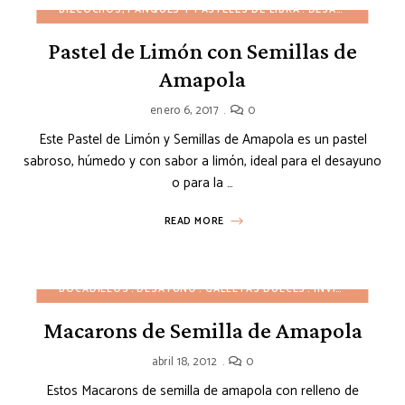
BIZCOCHOS, PANQUÉS Y PASTELES DE LIBRA
DESAYUNO
INVI
Pastel de Limón con Semillas de
Amapola
enero 6, 2017
0
Este Pastel de Limón y Semillas de Amapola es un pastel
sabroso, húmedo y con sabor a limón, ideal para el desayuno
o para la …
READ MORE
BOCADILLOS
DESAYUNO
GALLETAS DULCES
INVIERNO
OTO
Macarons de Semilla de Amapola
abril 18, 2012
0
Estos Macarons de semilla de amapola con relleno de