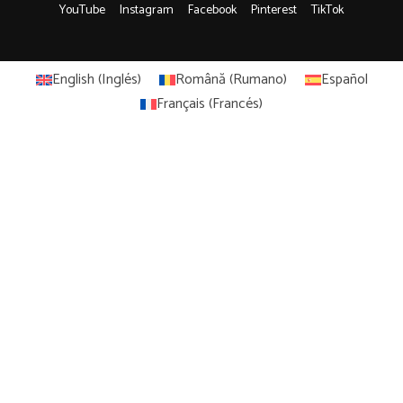
YouTube
Instagram
Facebook
Pinterest
TikTok
English
(
Inglés
)
Română
(
Rumano
)
Español
Français
(
Francés
)