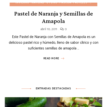
INVIERNO
NAVIDAD
OTOÑO
PASCUA
PASTELES
POSTRES D
Pastel de Naranja y Semillas de
Amapola
abril 10, 2011
0
Este Pastel de Naranja con Semillas de Amapola es un
delicioso pastel rico y húmedo, lleno de sabor cítrico y con
suficientes semillas de amapola …
READ MORE
ENTRADAS DESTACADAS