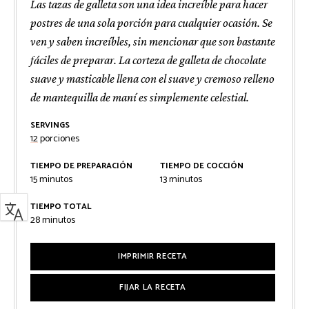
Las tazas de galleta son una idea increíble para hacer
postres de una sola porción para cualquier ocasión. Se
ven y saben increíbles, sin mencionar que son bastante
fáciles de preparar. La corteza de galleta de chocolate
suave y masticable llena con el suave y cremoso relleno
de mantequilla de maní es simplemente celestial.
SERVINGS
12
porciones
TIEMPO DE PREPARACIÓN
TIEMPO DE COCCIÓN
minutos
minutos
15
minutos
13
minutos
TIEMPO TOTAL
minutos
28
minutos
IMPRIMIR RECETA
FIJAR LA RECETA