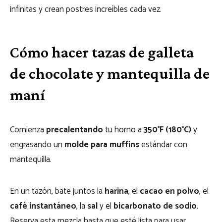
infinitas y crean postres increíbles cada vez.
Cómo hacer tazas de galleta
de chocolate y mantequilla de
maní
Comienza
precalentando
tu horno a
350°F (180°C)
y
engrasando un
molde para muffins
estándar con
mantequilla.
En un tazón, bate juntos la
harina
, el
cacao en polvo
, el
café instantáneo
, la
sal
y el
bicarbonato de sodio
.
Reserva esta mezcla hasta que esté lista para usar.