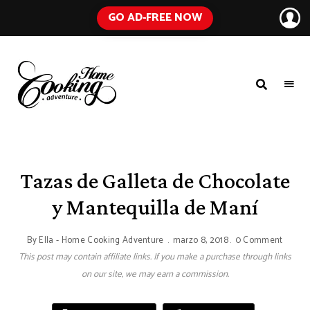
GO AD-FREE NOW
HOME
A
Food
COOKING
Blog
with
ADVENTURE
Tested
Recipes
Using
Tazas de Galleta de Chocolate
Everyday
Ingredients
y Mantequilla de Maní
By
Ella - Home Cooking Adventure
marzo 8, 2018
0 Comment
This post may contain affiliate links. If you make a purchase through links
on our site, we may earn a commission.