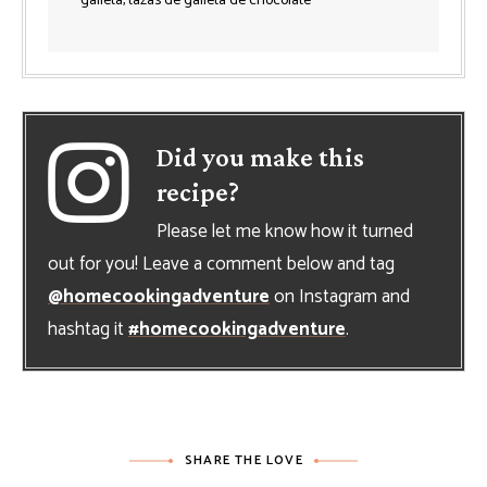
galleta, tazas de galleta de chocolate
Did you make this
recipe?
Please let me know how it turned
out for you! Leave a comment below and tag
@homecookingadventure
on Instagram and
hashtag it
#homecookingadventure
.
SHARE THE LOVE