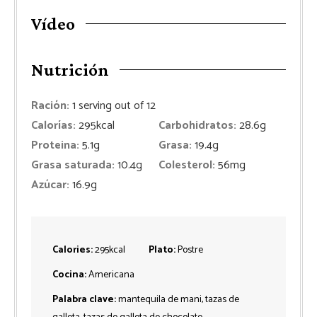
Vídeo
Nutrición
Ración:
1
serving out of 12
Calorías:
295
kcal
Carbohidratos:
28.6
g
Proteina:
5.1
g
Grasa:
19.4
g
Grasa saturada:
10.4
g
Colesterol:
56
mg
Azúcar:
16.9
g
Calories:
295
kcal
Plato:
Postre
Cocina:
Americana
Palabra clave:
mantequila de mani, tazas de