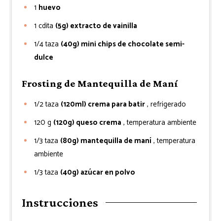
1
huevo
1
cdita
(5g) extracto de vainilla
1/4
taza
(40g) mini chips de chocolate semi-
dulce
Frosting de Mantequilla de Maní
1/2
taza
(120ml) crema para batir
, refrigerado
120
g
(120g) queso crema
, temperatura ambiente
1/3
taza
(80g) mantequilla de maní
, temperatura
ambiente
1/3
taza
(40g) azúcar en polvo
Instrucciones