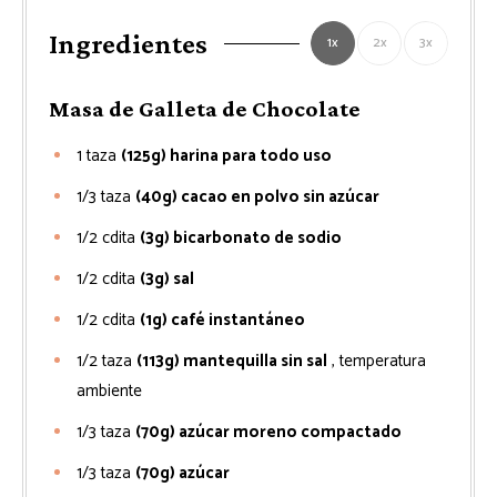
Ingredientes
1x
2x
3x
Masa de Galleta de Chocolate
1
taza
(125g) harina para todo uso
1/3
taza
(40g) cacao en polvo sin azúcar
1/2
cdita
(3g) bicarbonato de sodio
1/2
cdita
(3g) sal
1/2
cdita
(1g) café instantáneo
1/2
taza
(113g) mantequilla sin sal
, temperatura
ambiente
1/3
taza
(70g) azúcar moreno compactado
1/3
taza
(70g) azúcar