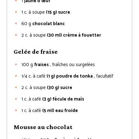
1
jaune d’œuf
1
c. à soupe
(15 g) sucre
60
g
chocolat blanc
2
c. à soupe
(30 ml) crème à fouetter
Gelée de fraise
100
g
fraises
, fraîches ou surgelées
1/4
c. à café
(1 g) poudre de tonka
, facultatif
2
c. à soupe
(30 g) sucre
1
c. à café
(3 g) fécule de maïs
1
c. à café
(5 ml) eau froide
Mousse au chocolat