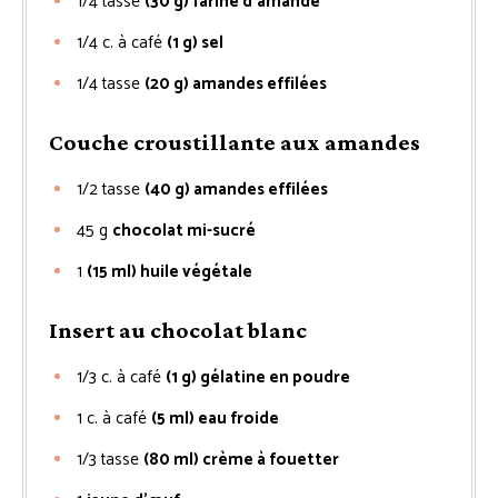
1/4
tasse
(30 g) farine d’amande
1/4
c. à café
(1 g) sel
1/4
tasse
(20 g) amandes effilées
Couche croustillante aux amandes
1/2
tasse
(40 g) amandes effilées
45
g
chocolat mi-sucré
1
(15 ml) huile végétale
Insert au chocolat blanc
1/3
c. à café
(1 g) gélatine en poudre
1
c. à café
(5 ml) eau froide
1/3
tasse
(80 ml) crème à fouetter