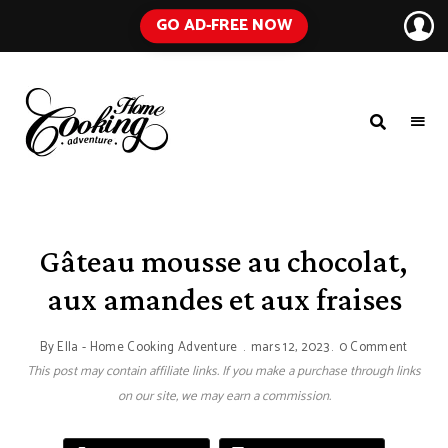
GO AD-FREE NOW
HOME
A
Food
COOKING
Blog
with
ADVENTURE
Tested
Recipes
Using
Gâteau mousse au chocolat,
Everyday
Ingredients
aux amandes et aux fraises
By
Ella - Home Cooking Adventure
mars 12, 2023
0 Comment
This post may contain affiliate links. If you make a purchase through links
on our site, we may earn a commission.