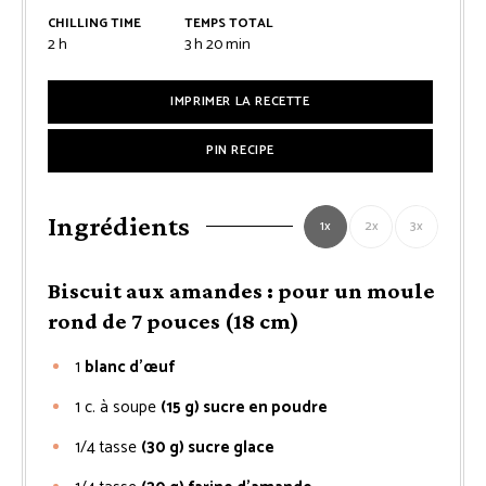
CHILLING TIME
TEMPS TOTAL
heures
heures
minutes
2
h
3
h
20
min
IMPRIMER LA RECETTE
PIN RECIPE
Ingrédients
1x
2x
3x
Biscuit aux amandes : pour un moule
rond de 7 pouces (18 cm)
1
blanc d’œuf
1
c. à soupe
(15 g) sucre en poudre
1/4
tasse
(30 g) sucre glace