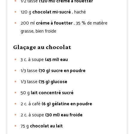
1/2
tasse
(120 ml) crème à fouetter
120
g
chocolat mi-sucré
, haché
200
ml
crème à fouetter
, 35 % de matière
grasse, bien froide
Glaçage au chocolat
3
c. à soupe
(45 ml) eau
1/3
tasse
(70 g) sucre en poudre
1/3
tasse
(75 g) glucose
50
g
lait concentré sucré
2
c. à café
(6 g) gélatine en poudre
2
c. à soupe
(30 ml) eau froide
75
g
chocolat au lait