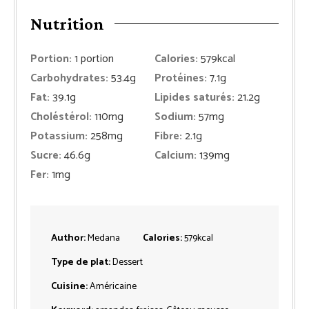
Nutrition
Portion:
1
portion
Calories:
579
kcal
Carbohydrates:
53.4
g
Protéines:
7.1
g
Fat:
39.1
g
Lipides saturés:
21.2
g
Choléstérol:
110
mg
Sodium:
57
mg
Potassium:
258
mg
Fibre:
2.1
g
Sucre:
46.6
g
Calcium:
139
mg
Fer:
1
mg
Author:
Medana
Calories:
579
kcal
Type de plat:
Dessert
Cuisine:
Américaine