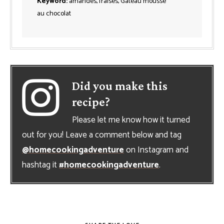
Keyword:
amandes, fraises, Gâteau mousse
au chocolat
Did you make this
recipe?
Please let me know how it turned
out for you! Leave a comment below and tag
@homecookingadventure
on Instagram and
hashtag it
#homecookingadventure
.