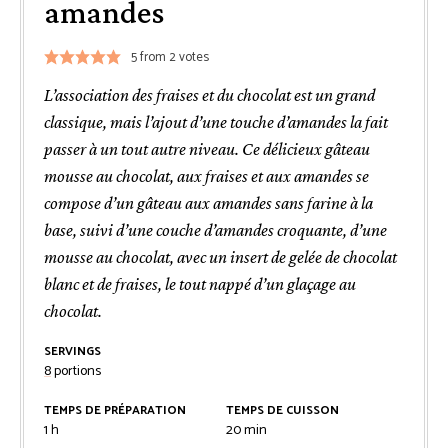
amandes
5
from
2
votes
L’association des fraises et du chocolat est un grand
classique, mais l’ajout d’une touche d’amandes la fait
passer à un tout autre niveau. Ce délicieux gâteau
mousse au chocolat, aux fraises et aux amandes se
compose d’un gâteau aux amandes sans farine à la
base, suivi d’une couche d’amandes croquante, d’une
mousse au chocolat, avec un insert de gelée de chocolat
blanc et de fraises, le tout nappé d’un glaçage au
chocolat.
SERVINGS
8
portions
TEMPS DE PRÉPARATION
TEMPS DE CUISSON
heure
minutes
1
h
20
min