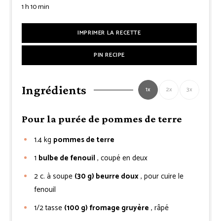
heure
minutes
1
h
10
min
IMPRIMER LA RECETTE
PIN RECIPE
Ingrédients
1x
2x
3x
Pour la purée de pommes de terre
1.4
kg
pommes de terre
1
bulbe de fenouil
, coupé en deux
2
c. à soupe
(30 g) beurre doux
, pour cuire le
fenouil
1/2
tasse
(100 g) fromage gruyère
, râpé