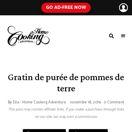
GO AD-FREE NOW
HOME
A
Food
COOKING
Blog
with
ADVENTURE
Tested
Recipes
Using
Gratin de purée de pommes de
Everyday
Ingredients
terre
By
Ella - Home Cooking Adventure
novembre 18, 2019
0 Comment
This post may contain affiliate links. If you make a purchase through links
on our site, we may earn a commission.