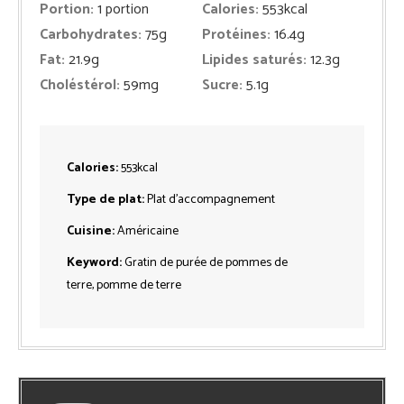
Portion:
1
portion
Calories:
553
kcal
Carbohydrates:
75
g
Protéines:
16.4
g
Fat:
21.9
g
Lipides saturés:
12.3
g
Choléstérol:
59
mg
Sucre:
5.1
g
Calories:
553
kcal
Type de plat:
Plat d'accompagnement
Cuisine:
Américaine
Keyword:
Gratin de purée de pommes de
terre, pomme de terre