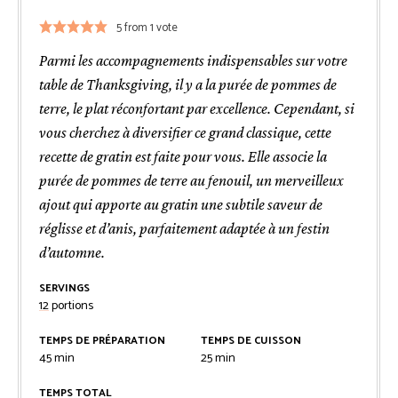
5
from 1 vote
Parmi les accompagnements indispensables sur votre
table de Thanksgiving, il y a la purée de pommes de
terre, le plat réconfortant par excellence. Cependant, si
vous cherchez à diversifier ce grand classique, cette
recette de gratin est faite pour vous. Elle associe la
purée de pommes de terre au fenouil, un merveilleux
ajout qui apporte au gratin une subtile saveur de
réglisse et d’anis, parfaitement adaptée à un festin
d’automne.
SERVINGS
12
portions
TEMPS DE PRÉPARATION
TEMPS DE CUISSON
minutes
minutes
45
min
25
min
TEMPS TOTAL