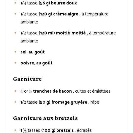
1/4
tasse
(56 g) beurre doux
1/2
tasse
(120 g) crème aigre
, à température
ambiante
1/2
tasse
(120 ml) moitié-moitié
, à température
ambiante
sel, au goût
poivre, au goût
Garniture
4 or 5
tranches de bacon
, cuites et émiettées
1/2
tasse
(50 g) fromage gruyère
, râpé
Garniture aux bretzels
1 ½
tasses
(100 g) bretzels
, écrasés