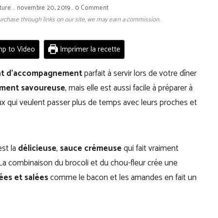
ture
novembre 20, 2019
0 Comment
 purchase through links on our site, we may earn a commission.
p to Video
Imprimer la recette
at d’accompagnement
parfait à servir lors de votre dîner
ement savoureuse
, mais elle est aussi facile à préparer à
eux qui veulent passer plus de temps avec leurs proches et
est la
délicieuse
,
sauce crémeuse
qui fait vraiment
 La combinaison du brocoli et du chou-fleur crée une
ées et salées
comme le bacon et les amandes en fait un