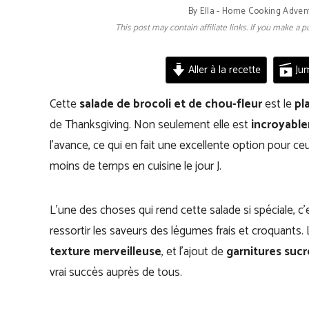
By
Ella - Home Cooking Adven
This post may contain affiliate links. If you make a
Aller à la recette
Jum
Cette
salade de brocoli et de chou-fleur
est le
pl
de Thanksgiving. Non seulement elle est
incroyabl
l’avance, ce qui en fait une excellente option pour c
moins de temps en cuisine le jour J.
L’une des choses qui rend cette salade si spéciale, c’
ressortir les saveurs des légumes frais et croquants.
texture merveilleuse
, et l’ajout de
garnitures sucr
vrai succès auprès de tous.