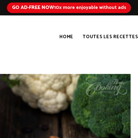
GO AD-FREE NOW
10x more enjoyable without ads
HOME
TOUTES LES RECETTE