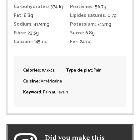
Carbohydrates:
374.1
g
Protéines:
56.7
g
Fat:
8.8
g
Lipides saturés:
0.7
g
Sodium:
4174
mg
Potassium:
745
mg
Fibre:
23.5
g
Sucre:
6.8
g
Calcium:
145
mg
Fer:
24
mg
Calories:
1813
kcal
Type de plat:
Pain
Cuisine:
Américaine
Keyword:
Pain au levain
Did you make this