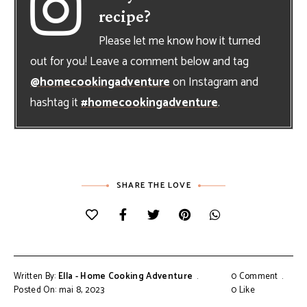
recipe?
Please let me know how it turned
out for you! Leave a comment below and tag
@homecookingadventure
on Instagram and
hashtag it
#homecookingadventure
.
SHARE THE LOVE
Written By:
Ella - Home Cooking Adventure
0 Comment
Posted On: mai 8, 2023
0
Like