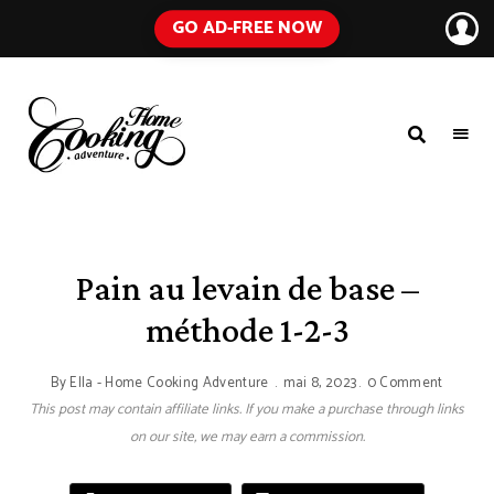
GO AD-FREE NOW
HOME
A
Food
COOKING
Blog
with
ADVENTURE
Tested
Recipes
Using
Pain au levain de base –
Everyday
Ingredients
méthode 1-2-3
By
Ella - Home Cooking Adventure
mai 8, 2023
0 Comment
This post may contain affiliate links. If you make a purchase through links
on our site, we may earn a commission.