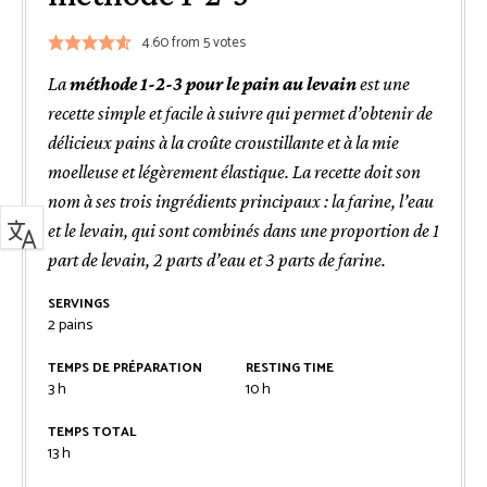
4.60
from
5
votes
La
méthode 1-2-3 pour le pain au levain
est une
recette simple et facile à suivre qui permet d’obtenir de
délicieux pains à la croûte croustillante et à la mie
moelleuse et légèrement élastique. La recette doit son
nom à ses trois ingrédients principaux : la farine, l’eau
et le levain, qui sont combinés dans une proportion de 1
part de levain, 2 parts d’eau et 3 parts de farine.
SERVINGS
2
pains
TEMPS DE PRÉPARATION
RESTING TIME
heures
heures
3
h
10
h
TEMPS TOTAL
heures
13
h