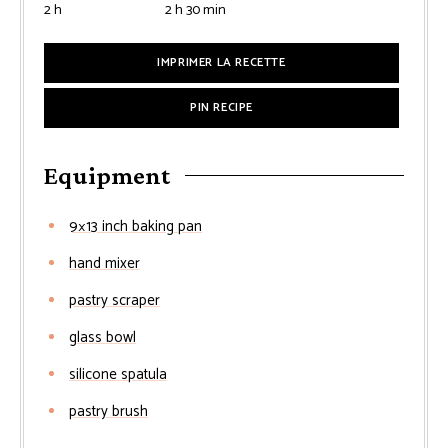
heures
heures
minutes
2
h
2
h
30
min
IMPRIMER LA RECETTE
PIN RECIPE
Equipment
9×13 inch baking pan
hand mixer
pastry scraper
glass bowl
silicone spatula
pastry brush