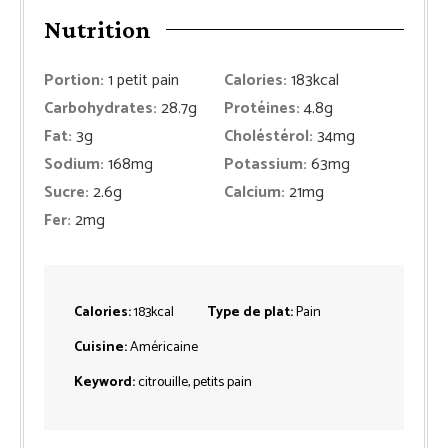
Nutrition
Portion:
1
petit pain
Calories:
183
kcal
Carbohydrates:
28.7
g
Protéines:
4.8
g
Fat:
3
g
Choléstérol:
34
mg
Sodium:
168
mg
Potassium:
63
mg
Sucre:
2.6
g
Calcium:
21
mg
Fer:
2
mg
Calories:
183
kcal
Type de plat:
Pain
Cuisine:
Américaine
Keyword:
citrouille, petits pain