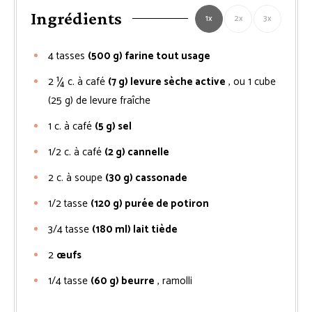
Ingrédients
1x
2x
3x
4
tasses
(500 g) farine tout usage
2 ¼
c. à café
(7 g) levure sèche active
, ou 1 cube
(25 g) de levure fraîche
1
c. à café
(5 g) sel
1/2
c. à café
(2 g) cannelle
2
c. à soupe
(30 g) cassonade
1/2
tasse
(120 g) purée de potiron
3/4
tasse
(180 ml) lait tiède
2
œufs
1/4
tasse
(60 g) beurre
, ramolli