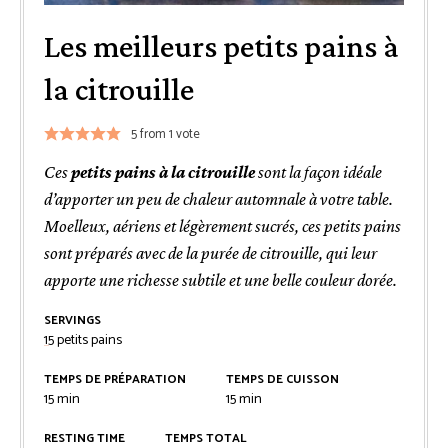
Les meilleurs petits pains à
la citrouille
5
from 1 vote
Ces
petits pains à la citrouille
sont la façon idéale
d’apporter un peu de chaleur automnale à votre table.
Moelleux, aériens et légèrement sucrés, ces petits pains
sont préparés avec de la purée de citrouille, qui leur
apporte une richesse subtile et une belle couleur dorée.
SERVINGS
15
petits pains
TEMPS DE PRÉPARATION
TEMPS DE CUISSON
minutes
minutes
15
min
15
min
RESTING TIME
TEMPS TOTAL