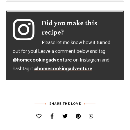
Did you make this
recipe?
Please let me know how it turned
out for you! Leave a comment below and tag
@homecookingadventure
on Instagram and
hashtag it
#homecookingadventure
.
SHARE THE LOVE