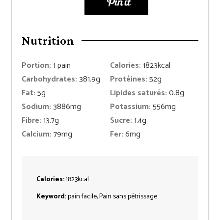
Nutrition
Portion:
1
pain
Calories:
1823
kcal
Carbohydrates:
381.9
g
Protéines:
52
g
Fat:
5
g
Lipides saturés:
0.8
g
Sodium:
3886
mg
Potassium:
556
mg
Fibre:
13.7
g
Sucre:
1.4
g
Calcium:
79
mg
Fer:
6
mg
Calories:
1823
kcal
Keyword:
pain facile, Pain sans pétrissage