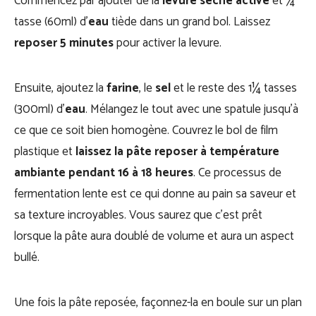
Commencez par ajouter de la
levure sèche active
et ¼
tasse (60ml) d’
eau
tiède dans un grand bol. Laissez
reposer 5 minutes
pour activer la levure.
Ensuite, ajoutez la
farine
, le
sel
et le reste des 1¼ tasses
(300ml) d’
eau
. Mélangez le tout avec une spatule jusqu’à
ce que ce soit bien homogène. Couvrez le bol de film
plastique et
laissez la pâte reposer à température
ambiante pendant 16 à 18 heures
. Ce processus de
fermentation lente est ce qui donne au pain sa saveur et
sa texture incroyables. Vous saurez que c’est prêt
lorsque la pâte aura doublé de volume et aura un aspect
bullé.
Une fois la pâte reposée, façonnez-la en boule sur un plan