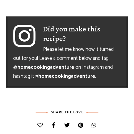
Did you make this
recipe?
Please let me know how it turned
out for you! Leave a comment below and tag
@homecookingadventure
on Instagram and
hashtag it
#homecookingadventure
.
SHARE THE LOVE