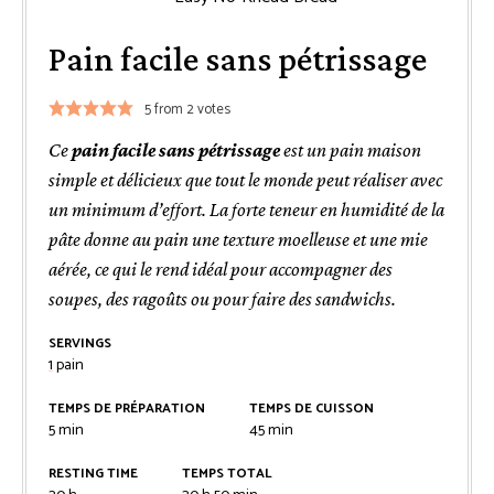
Pain facile sans pétrissage
5
from
2
votes
Ce
pain facile sans pétrissage
est un pain maison
simple et délicieux que tout le monde peut réaliser avec
un minimum d’effort. La forte teneur en humidité de la
pâte donne au pain une texture moelleuse et une mie
aérée, ce qui le rend idéal pour accompagner des
soupes, des ragoûts ou pour faire des sandwichs.
SERVINGS
1
pain
TEMPS DE PRÉPARATION
TEMPS DE CUISSON
minutes
minutes
5
min
45
min
RESTING TIME
TEMPS TOTAL