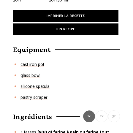
heures
heures
minutes
20
h
20
h
50
min
IMPRIMER LA RECETTE
PIN RECIPE
Equipment
cast iron pot
glass bowl
silicone spatula
pastry scraper
Ingrédients
1x
2x
3x
4
tasses
(500 g) farine à pain ou farine tout