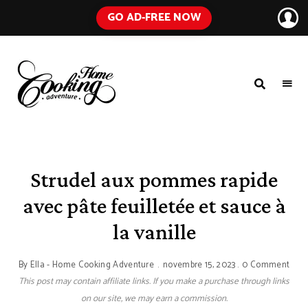
GO AD-FREE NOW
HOME
A
Food
COOKING
Blog
with
ADVENTURE
Tested
Recipes
Using
Strudel aux pommes rapide
Everyday
Ingredients
avec pâte feuilletée et sauce à
la vanille
By
Ella - Home Cooking Adventure
novembre 15, 2023
0 Comment
This post may contain affiliate links. If you make a purchase through links
on our site, we may earn a commission.