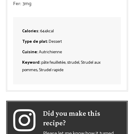
Fer:
3
mg
Calories:
644
kcal
Type de plat:
Dessert
Cuisine:
Autrichienne
Keyword:
pâte feuilletée, strudel, Strudel aux
pommes, Strudel rapide
Did you make this
recipe?
Please let me know how it turned