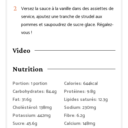
Versez la sauce à la vanille dans des assiettes de
service, ajoutez une tranche de strudel aux
pommes et saupoudrez de sucre glace. Régalez-
vous !
Video
Nutrition
Portion:
1
portion
Calories:
644
kcal
Carbohydrates:
84.4
g
Protéines:
9.8
g
Fat:
31.6
g
Lipides saturés:
12.3
g
Choléstérol:
138
mg
Sodium:
230
mg
Potassium:
442
mg
Fibre:
6.2
g
Sucre:
45.6
g
Calcium:
148
mg