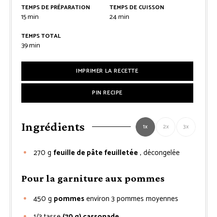
TEMPS DE PRÉPARATION
TEMPS DE CUISSON
minutes
minutes
15
min
24
min
TEMPS TOTAL
minutes
39
min
IMPRIMER LA RECETTE
PIN RECIPE
Ingrédients
1x
2x
3x
270
g
feuille de pâte feuilletée
, décongelée
Pour la garniture aux pommes
450
g
pommes
environ 3 pommes moyennes
1/3
tasse
(70 g) cassonade