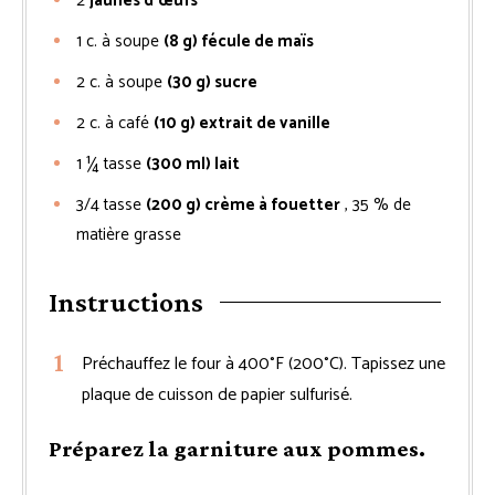
2
jaunes d’œufs
1
c. à soupe
(8 g) fécule de maïs
2
c. à soupe
(30 g) sucre
2
c. à café
(10 g) extrait de vanille
1 ¼
tasse
(300 ml) lait
3/4
tasse
(200 g) crème à fouetter
, 35 % de
matière grasse
Instructions
Préchauffez le four à 400°F (200°C). Tapissez une
plaque de cuisson de papier sulfurisé.
Préparez la garniture aux pommes.