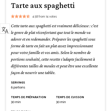
Tarte aux spaghetti
4.58
from
14
votes
Cette tarte aux spaghetti est vraiment délicieuse : c’est
le genre de plat réconfortant que tout le monde va
adorer et en redemander. Préparer les spaghetti sous
forme de tarte en fait un plat assez impressionnant
pour votre famille et vos amis. Selon le nombre de
portions souhaité, cette recette s’adapte facilement à
différentes tailles de moules et peut être une excellente
façon de nourrir une tablée.
SERVINGS
6
portions
TEMPS DE PRÉPARATION
TEMPS DE CUISSON
minutes
minutes
30
min
30
min