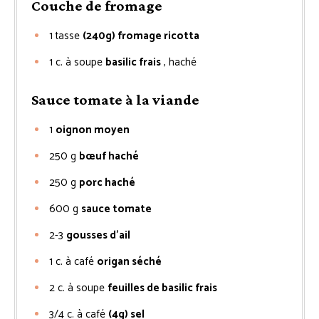
Couche de fromage
1
tasse
(240g) fromage ricotta
1
c. à soupe
basilic frais
, haché
Sauce tomate à la viande
1
oignon moyen
250
g
bœuf haché
250
g
porc haché
600
g
sauce tomate
2-3
gousses d’ail
1
c. à café
origan séché
2
c. à soupe
feuilles de basilic frais
3/4
c. à café
(4g) sel