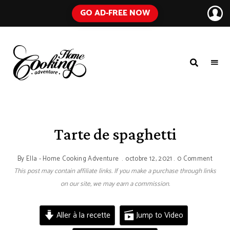
GO AD-FREE NOW
HOME
A
Food
COOKING
Blog
with
ADVENTURE
Tested
Recipes
Using
Tarte de spaghetti
Everyday
Ingredients
By
Ella - Home Cooking Adventure
octobre 12, 2021
0 Comment
This post may contain affiliate links. If you make a purchase through links
on our site, we may earn a commission.
Aller à la recette
Jump to Video