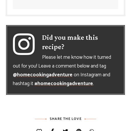
Did you make this
recipe?
Please let me know how it turned
out for you! Leave a comment below and tag
@homecookingadventure
on Instagram and
hashtag it
#homecookingadventure
.
SHARE THE LOVE