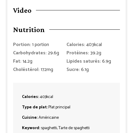
Video
Nutrition
Portion:
1
portion
Calories:
403
kcal
Carbohydrates:
29.6
g
Protéines:
39.2
g
Fat:
14.2
g
Lipides saturés:
6.9
g
Choléstérol:
172
mg
Sucre:
6.1
g
Calories:
403
kcal
Type de plat:
Plat principal
Cuisine:
Américaine
Keyword:
spaghetti, Tarte de spaghetti