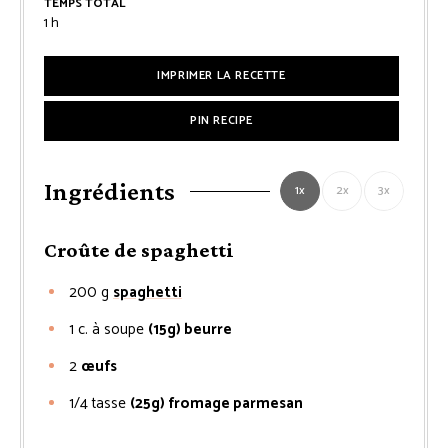
TEMPS TOTAL
heure
1
h
IMPRIMER LA RECETTE
PIN RECIPE
Ingrédients
1x
2x
3x
Croûte de spaghetti
200
g
spaghetti
1
c. à soupe
(15g) beurre
2
œufs
1/4
tasse
(25g) fromage parmesan