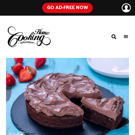
GO AD-FREE NOW
HOME
A
Food
COOKING
Blog
with
ADVENTURE
Tested
Recipes
Using
Everyday
Ingredients