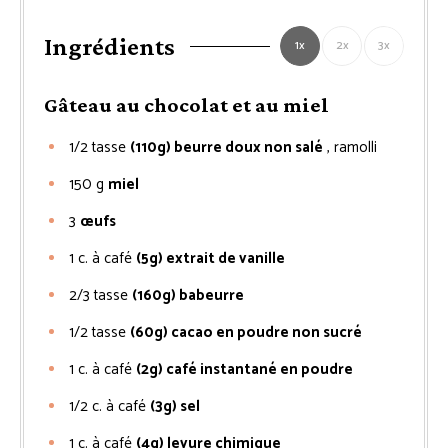
Ingrédients
1x
2x
3x
Gâteau au chocolat et au miel
1/2
tasse
(110g) beurre doux non salé
, ramolli
150
g
miel
3
œufs
1
c. à café
(5g) extrait de vanille
2/3
tasse
(160g) babeurre
1/2
tasse
(60g) cacao en poudre non sucré
1
c. à café
(2g) café instantané en poudre
1/2
c. à café
(3g) sel
1
c. à café
(4g) levure chimique