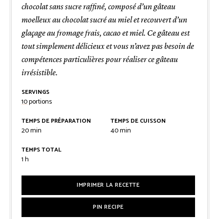
chocolat sans sucre raffiné, composé d’un gâteau
moelleux au chocolat sucré au miel et recouvert d’un
glaçage au fromage frais, cacao et miel. Ce gâteau est
tout simplement délicieux et vous n’avez pas besoin de
compétences particulières pour réaliser ce gâteau
irrésistible.
SERVINGS
10
portions
TEMPS DE PRÉPARATION
TEMPS DE CUISSON
minutes
minutes
20
min
40
min
TEMPS TOTAL
heure
1
h
IMPRIMER LA RECETTE
PIN RECIPE