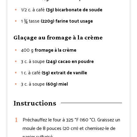
1/2
c. à café
(3g) bicarbonate de soude
1 ¾
tasse
(220g) farine tout usage
Glaçage au fromage à la crème
400
g
fromage à la crème
3
c. à soupe
(24g) cacao en poudre
1
c. à café
(5g) extrait de vanille
3
c. à soupe
(60g) miel
Instructions
Préchauffez le four à 325 °F (160 °C). Graissez un
moule de 8 pouces (20 cm) et chemisez-le de