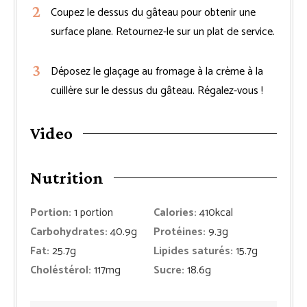
Coupez le dessus du gâteau pour obtenir une
surface plane. Retournez-le sur un plat de service.
Déposez le glaçage au fromage à la crème à la
cuillère sur le dessus du gâteau. Régalez-vous !
Video
Nutrition
Portion:
1
portion
Calories:
410
kcal
Carbohydrates:
40.9
g
Protéines:
9.3
g
Fat:
25.7
g
Lipides saturés:
15.7
g
Choléstérol:
117
mg
Sucre:
18.6
g