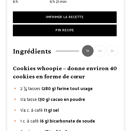
heures
heures
minutes
6
h
6
h
21
min
IMPRIMER LA RECETTE
PIN RECIPE
Ingrédients
1x
2x
3x
Cookies whoopie – donne environ 40
cookies en forme de cœur
2 ¼
tasses
(280 g) farine tout usage
1/4
tasse
(30 g) cacao en poudre
1/4
c. à café
(1 g) sel
1
c. à café
(6 g) bicarbonate de soude