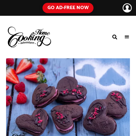
GO AD-FREE NOW
HOME
A
Food
COOKING
Blog
with
ADVENTURE
Tested
Recipes
Using
Everyday
Ingredients