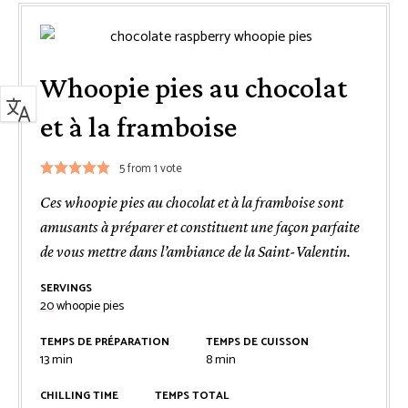
Whoopie pies au chocolat
et à la framboise
5
from 1 vote
Ces whoopie pies au chocolat et à la framboise sont
amusants à préparer et constituent une façon parfaite
de vous mettre dans l’ambiance de la Saint-Valentin.
SERVINGS
20
whoopie pies
TEMPS DE PRÉPARATION
TEMPS DE CUISSON
minutes
minutes
13
min
8
min
CHILLING TIME
TEMPS TOTAL