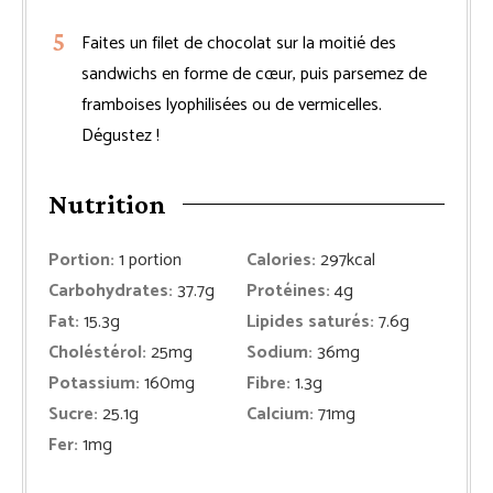
Faites un filet de chocolat sur la moitié des
sandwichs en forme de cœur, puis parsemez de
framboises lyophilisées ou de vermicelles.
Dégustez !
Nutrition
Portion:
1
portion
Calories:
297
kcal
Carbohydrates:
37.7
g
Protéines:
4
g
Fat:
15.3
g
Lipides saturés:
7.6
g
Choléstérol:
25
mg
Sodium:
36
mg
Potassium:
160
mg
Fibre:
1.3
g
Sucre:
25.1
g
Calcium:
71
mg
Fer:
1
mg