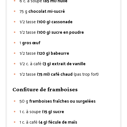
6
c. à soupe
(85 ml) huile
75
g
chocolat mi-sucré
1/2
tasse
(100 g) cassonade
1/2
tasse
(100 g) sucre en poudre
1
gros œuf
1/2
tasse
(120 g) babeurre
1/2
c. à café
(3 g) extrait de vanille
1/2
tasse
(75 ml) café chaud
(pas trop fort)
Confiture de framboises
50
g
framboises fraîches ou surgelées
1
c. à soupe
(15 g) sucre
1
c. à café
(4 g) fécule de maïs