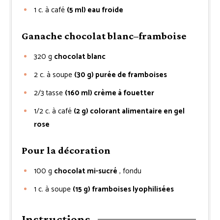
1
c. à café
(5 ml) eau froide
Ganache chocolat blanc–framboise
320
g
chocolat blanc
2
c. à soupe
(30 g) purée de framboises
2/3
tasse
(160 ml) crème à fouetter
1/2
c. à café
(2 g) colorant alimentaire en gel
rose
Pour la décoration
100
g
chocolat mi-sucré
, fondu
1
c. à soupe
(15 g) framboises lyophilisées
Instructions