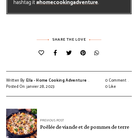
hashtag it
#homecookingadventure
.
SHARE THE LOVE
Written By:
Ella - Home Cooking Adventure
0 Comment
Posted On: janvier 28, 2023
0
Like
Navigation
PREVIOUS POST
de
Poêlée de viande et de pommes de terre
l’article