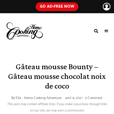
GO AD-FREE NOW
HOME
A
Food
COOKING
Blog
with
ADVENTURE
Tested
Recipes
Using
Gâteau mousse Bounty –
Everyday
Ingredients
Gâteau mousse chocolat noix
de coco
By
Ella - Home Cooking Adventure
avril 9, 2021
0 Comment
This post may contain affiliate links. If you make a purchase through links
on our site, we may earn a commission.