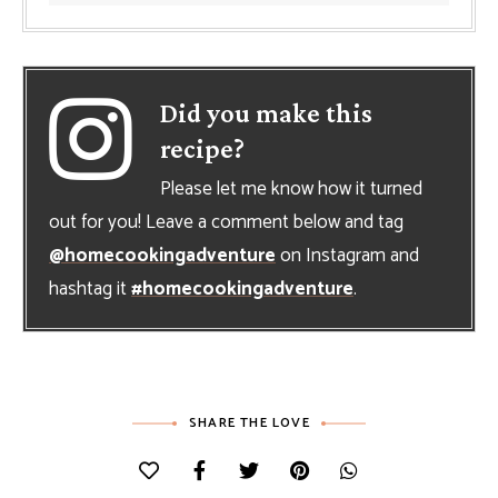
Did you make this
recipe?
Please let me know how it turned
out for you! Leave a comment below and tag
@homecookingadventure
on Instagram and
hashtag it
#homecookingadventure
.
SHARE THE LOVE