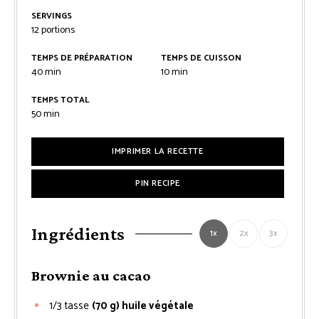
SERVINGS
12
portions
TEMPS DE PRÉPARATION
TEMPS DE CUISSON
minutes
minutes
40
min
10
min
TEMPS TOTAL
minutes
50
min
IMPRIMER LA RECETTE
PIN RECIPE
Ingrédients
1x
2x
3x
Brownie au cacao
1/3
tasse
(70 g) huile végétale