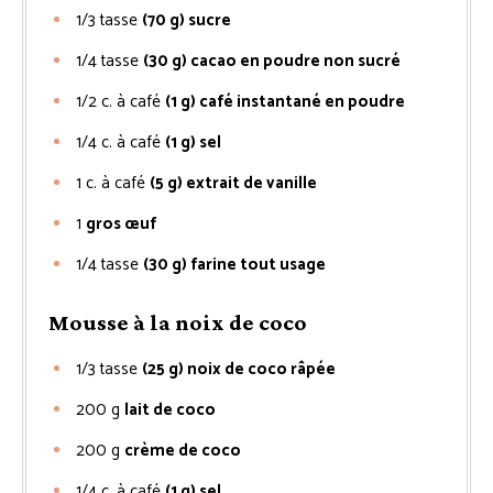
1/3
tasse
(70 g) sucre
1/4
tasse
(30 g) cacao en poudre non sucré
1/2
c. à café
(1 g) café instantané en poudre
1/4
c. à café
(1 g) sel
1
c. à café
(5 g) extrait de vanille
1
gros œuf
1/4
tasse
(30 g) farine tout usage
Mousse à la noix de coco
1/3
tasse
(25 g) noix de coco râpée
200
g
lait de coco
200
g
crème de coco
1/4
c. à café
(1 g) sel