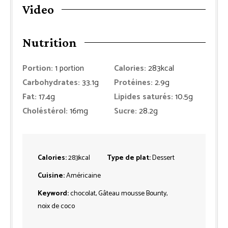
Video
Nutrition
Portion:
1
portion
Calories:
283
kcal
Carbohydrates:
33.1
g
Protéines:
2.9
g
Fat:
17.4
g
Lipides saturés:
10.5
g
Choléstérol:
16
mg
Sucre:
28.2
g
Calories:
283
kcal
Type de plat:
Dessert
Cuisine:
Américaine
Keyword:
chocolat, Gâteau mousse Bounty,
noix de coco