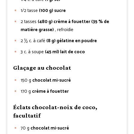
1/2
tasse
(100 g) sucre
2
tasses
(480 g) crème à fouetter (35 % de
matière grasse)
, refroidie
2 ½
c. à café
(8 g) gélatine en poudre
3
c. à soupe
(45 ml) lait de coco
Glaçage au chocolat
150
g
chocolat mi-sucré
170
g
crème à fouetter
Éclats chocolat-noix de coco,
facultatif
70
g
chocolat mi-sucré