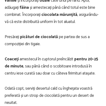
vanilie
și incorporați
ouăle
câte unul pe rând. Apoi,
adăugați
făina
și amestecați până când totul este bine
combinat. Încorporați
ciocolata mărunțită
, asigurându-
vă că este distribuită uniform în tot aluatul.
Presărați
picături de ciocolată
pe partea de sus a
compoziției din tigaie.
Coaceți
amestecul în cuptorul preîncălzit
pentru 20-25
de minute
, sau până când o scobitoare introdusă în
centru iese curată sau doar cu câteva firimituri atașate.
Odată copt, serviți desertul cald cu înghețata voastră
preferată și un strop de ciocolată pentru un desert de
neuitat.