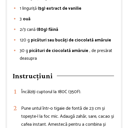
1
linguriță
(5g) extract de vanilie
3
ouă
2/3
cană
(80g) făină
120
g
picături sau bucăți de ciocolată amăruie
30
g
picături de ciocolată amăruie
, de presărat
deasupra
Instrucțiuni
Încălziți cuptorul la 180C (350F).
Pune untul într-o tigaie de fontă de 23 cm și
topește-l la foc mic. Adaugă zahăr, sare, cacao și
cafea instant. Amestecă pentru a combina și