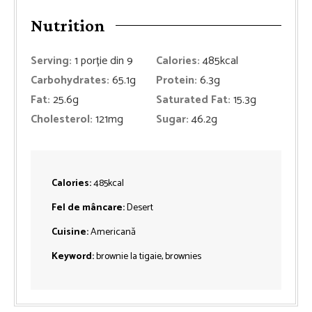
Nutrition
Serving:
1
porție din 9
Calories:
485
kcal
Carbohydrates:
65.1
g
Protein:
6.3
g
Fat:
25.6
g
Saturated Fat:
15.3
g
Cholesterol:
121
mg
Sugar:
46.2
g
Calories:
485
kcal
Fel de mâncare:
Desert
Cuisine:
Americană
Keyword:
brownie la tigaie, brownies