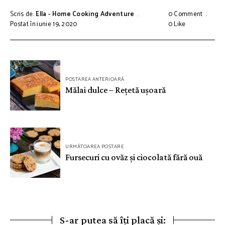
Scris de:
Ella - Home Cooking Adventure
0 Comment
Postat în:iunie 19, 2020
0
Like
Navigare
POSTAREA ANTERIOARĂ
în
Mălai dulce – Rețetă ușoară
articole
URMĂTOAREA POSTARE
Fursecuri cu ovăz și ciocolată fără ouă
S-ar putea să îți placă și: