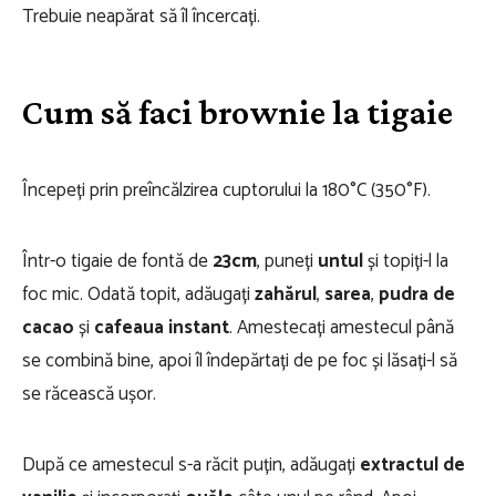
Trebuie neapărat să îl încercați.
Cum să faci brownie la tigaie
Începeți prin preîncălzirea cuptorului la 180°C (350°F).
Într-o tigaie de fontă de
23cm
, puneți
untul
și topiți-l la
foc mic. Odată topit, adăugați
zahărul
,
sarea
,
pudra de
cacao
și
cafeaua instant
. Amestecați amestecul până
se combină bine, apoi îl îndepărtați de pe foc și lăsați-l să
se răcească ușor.
După ce amestecul s-a răcit puțin, adăugați
extractul de