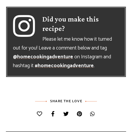
Did you make this
recipe?
Please let me know how it turned
out for you! Leave a comment below and tag
@homecookingadventure
on Instagram and
hashtag it
#homecookingadventure
.
SHARE THE LOVE