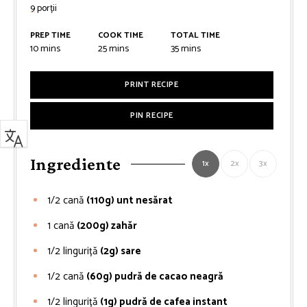
9
porții
PREP TIME
COOK TIME
TOTAL TIME
minutes
minutes
minutes
10
mins
25
mins
35
mins
PRINT RECIPE
PIN RECIPE
Ingrediente
1x
2x
3x
1/2
cană
(110g) unt nesărat
1
cană
(200g) zahăr
1/2
linguriță
(2g) sare
1/2
cană
(60g) pudră de cacao neagră
1/2
linguriță
(1g) pudră de cafea instant