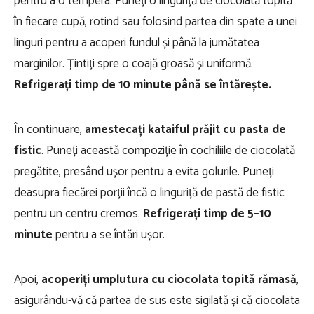
pentru a o tempera. Puneți o linguriță de ciocolată topită
în fiecare cupă, rotind sau folosind partea din spate a unei
linguri pentru a acoperi fundul și până la jumătatea
marginilor. Țintiți spre o coajă groasă și uniformă.
Refrigerați timp de 10 minute până se întărește.
În continuare,
amestecați kataiful prăjit cu pasta de
fistic
. Puneți această compoziție în cochiliile de ciocolată
pregătite, presând ușor pentru a evita golurile. Puneți
deasupra fiecărei porții încă o linguriță de pastă de fistic
pentru un centru cremos.
Refrigerați timp de 5–10
minute
pentru a se întări ușor.
Apoi,
acoperiți umplutura cu ciocolata topită rămasă
,
asigurându-vă că partea de sus este sigilată și că ciocolata