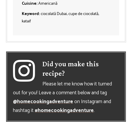
Cuisine:
Americană
Keyword:
ciocolată Dubai, cupe de ciocolată,
kataif
Did you make this
recipe?
Please let me know how it turned
out for you! Leave a comment below and tag
@homecookingadventure
on Instagram and
hashtag it
#homecookingadventure
.