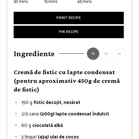
minutes
minutes
minutes
30
mins
15
mins
45
mins
PRINT RECIPE
PIN RECIPE
Ingrediente
1x
2x
3x
Cremă de fistic cu lapte condensat
(pentru aproximativ 450g de cremă
de fistic)
150
g
fistic decojit, nesărat
2/3
cana
(200g) lapte condensat îndulcit
60
g
ciocolată albă
3
linguri
(45g) ulei de cocos