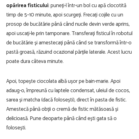
opărirea fisticului
: puneți-l într-un bol cu apă clocotită
timp de 5–10 minute, apoi scurgeți. Frecați cojile cu un
prosop de bucătărie până când nucile devin verde aprins,
apoi uscați-le prin tamponare. Transferați fisticul în robotul
de bucătărie și amestecați până când se transformă într-o
pastă groasă, răzuind ocazional părțile laterale. Acest lucru
poate dura câteva minute.
Apoi, topește ciocolata albă ușor pe bain-marie. Apoi
adaug-o, împreună cu laptele condensat, uleiul de cocos,
sarea și matcha (dacă folosești), direct în pasta de fistic.
Amestecă până obții o cremă de fistic mătăsoasă și
delicioasă. Pune deoparte până când ești gata să o
folosești.