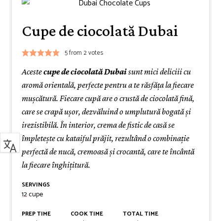
Cupe de ciocolată Dubai
5
from
2
votes
Aceste
cupe de ciocolată Dubai
sunt mici deliciii cu
aromă orientală, perfecte pentru a te răsfăța la fiecare
mușcătură. Fiecare cupă are o crustă de ciocolată fină,
care se crapă ușor, dezvăluind o umplutură bogată și
irezistibilă. În interior, crema de fistic de casă se
împletește cu kataiful prăjit, rezultând o combinație
perfectă de nucă, cremoasă și crocantă, care te încântă
la fiecare înghițitură.
SERVINGS
12
cupe
PREP TIME
COOK TIME
TOTAL TIME