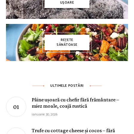
UȘOARE
REȚETE
SĂNĂTOASE
ULTIMELE POSTĂRI
Pâine ușoară cu chefir fără frământare –
miez moale, coajă rustică
ianuarie 30, 2026
Trufe cu cottage cheese și cocos – fără