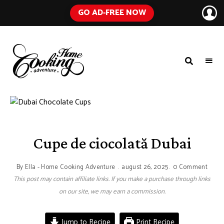
GO AD-FREE NOW
HOME
A
Food
COOKING
Blog
with
ADVENTURE
Tested
Recipes
Using
Everyday
Ingredients
Cupe de ciocolată Dubai
By
Ella - Home Cooking Adventure
august 26, 2025
0 Comment
This post may contain affiliate links. If you make a purchase through links
on our site, we may earn a commission.
Jump to Recipe
Print Recipe