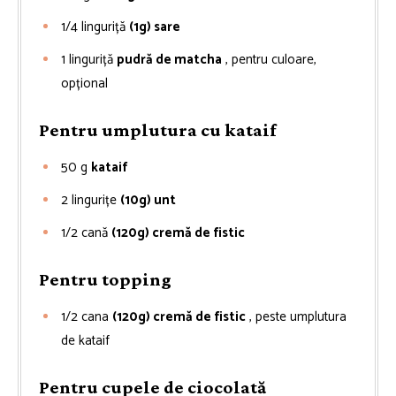
1/4
linguriță
(1g) sare
1
linguriță
pudră de matcha
, pentru culoare,
opțional
Pentru umplutura cu kataif
50
g
kataif
2
lingurițe
(10g) unt
1/2
cană
(120g) cremă de fistic
Pentru topping
1/2
cana
(120g) cremă de fistic
, peste umplutura
de kataif
Pentru cupele de ciocolată