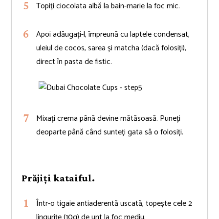
Topiți ciocolata albă la bain-marie la foc mic.
Apoi adăugați-l, împreună cu laptele condensat,
uleiul de cocos, sarea și matcha (dacă folosiți),
direct în pasta de fistic.
Mixați crema până devine mătăsoasă. Puneți
deoparte până când sunteți gata să o folosiți.
Prăjiți kataiful.
Într-o tigaie antiaderentă uscată, topește cele 2
lingurițe (10g) de unt la foc mediu.