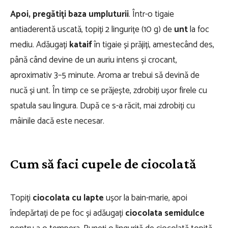
Apoi, pregătiți baza umpluturii
. Într-o tigaie
antiaderentă uscată, topiți 2 lingurițe (10 g) de
unt
la foc
mediu. Adăugați
kataif
în tigaie și prăjiți, amestecând des,
până când devine de un auriu intens și crocant,
aproximativ 3–5 minute. Aroma ar trebui să devină de
nucă și unt. În timp ce se prăjește, zdrobiți ușor firele cu
spatula sau lingura. După ce s-a răcit, mai zdrobiți cu
mâinile dacă este necesar.
Cum să faci cupele de ciocolată
Topiți
ciocolata cu lapte
ușor la bain-marie, apoi
îndepărtați de pe foc și adăugați
ciocolata semidulce