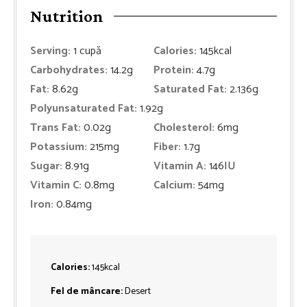
Nutrition
Serving:
1
cupă
Calories:
145
kcal
Carbohydrates:
14.2
g
Protein:
4.7
g
Fat:
8.62
g
Saturated Fat:
2.136
g
Polyunsaturated Fat:
1.92
g
Trans Fat:
0.02
g
Cholesterol:
6
mg
Potassium:
215
mg
Fiber:
1.7
g
Sugar:
8.91
g
Vitamin A:
146
IU
Vitamin C:
0.8
mg
Calcium:
54
mg
Iron:
0.84
mg
Calories:
145
kcal
Fel de mâncare:
Desert