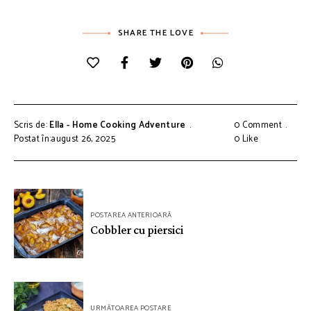
SHARE THE LOVE
Scris de:
Ella - Home Cooking Adventure
0 Comment
Postat în:august 26, 2025
0
Like
Navigare
POSTAREA ANTERIOARĂ
în
Cobbler cu piersici
articole
URMĂTOAREA POSTARE