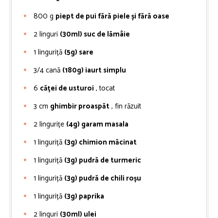
800
g
piept de pui fără piele și fără oase
2
linguri
(30ml) suc de lămâie
1
linguriță
(5g) sare
3/4
cană
(180g) iaurt simplu
6
căței de usturoi
, tocat
3
cm
ghimbir proaspăt
, fin răzuit
2
lingurițe
(4g) garam masala
1
linguriță
(3g) chimion măcinat
1
linguriță
(3g) pudră de turmeric
1
linguriță
(3g) pudră de chili roșu
1
linguriță
(3g) paprika
2
linguri
(30ml) ulei