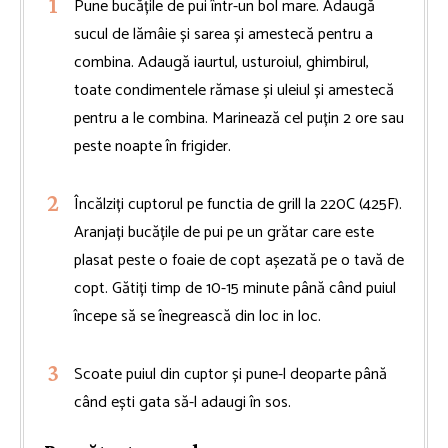
Pune bucățile de pui într-un bol mare. Adaugă
sucul de lămâie și sarea și amestecă pentru a
combina. Adaugă iaurtul, usturoiul, ghimbirul,
toate condimentele rămase și uleiul și amestecă
pentru a le combina. Marinează cel puțin 2 ore sau
peste noapte în frigider.
Încălziți cuptorul pe functia de grill la 220C (425F).
Aranjați bucățile de pui pe un grătar care este
plasat peste o foaie de copt așezată pe o tavă de
copt. Gătiți timp de 10-15 minute până când puiul
începe să se înegrească din loc in loc.
Scoate puiul din cuptor și pune-l deoparte până
când ești gata să-l adaugi în sos.