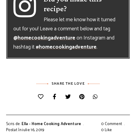
recipe?
Please let me know how it turned
out for you! Leave a comment below and tag
@homecookingadventure
on Instagram and
hashtag it
#homecookingadventure
.
SHARE THE LOVE
Scris de:
Ella - Home Cooking Adventure
0 Comment
Postat în:iulie 16, 2019
0
Like