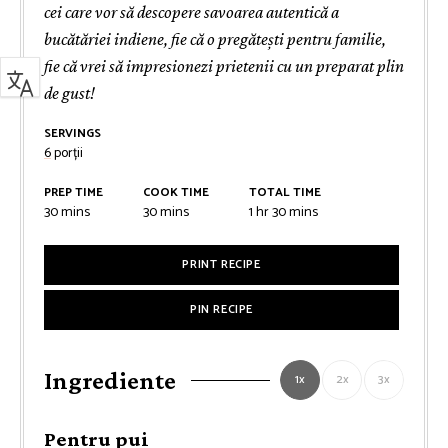
cei care vor să descopere savoarea autentică a
bucătăriei indiene, fie că o pregătești pentru familie,
fie că vrei să impresionezi prietenii cu un preparat plin
de gust!
SERVINGS
6
porții
PREP TIME
COOK TIME
TOTAL TIME
minutes
minutes
hour
minutes
30
mins
30
mins
1
hr
30
mins
PRINT RECIPE
PIN RECIPE
Ingrediente
1x
2x
3x
Pentru pui