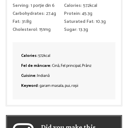
Serving:
1
porție din 6
Calories:
572
kcal
Carbohydrates:
27.4
g
Protein:
45.3
g
Fat:
31.8
g
Saturated Fat:
10.3
g
Cholesterol:
151
mg
Sugar:
13.3
g
Calories:
572
kcal
Fel de mâncare:
Cină, Fel principal, Prânz
Cuisine:
Indiană
Keyword:
garam masala, pui, roșii
Did you make this