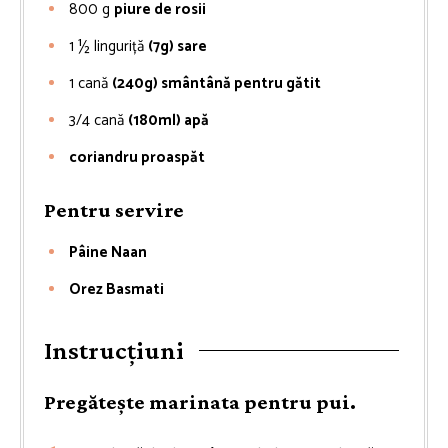
800
g
piure de rosii
1 ½
linguriță
(7g) sare
1
cană
(240g) smântână pentru gătit
3/4
cană
(180ml) apă
coriandru proaspăt
Pentru servire
Pâine Naan
Orez Basmati
Instrucțiuni
Pregătește marinata pentru pui.