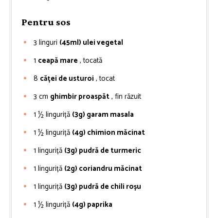
Pentru sos
3
linguri
(45ml) ulei vegetal
1
ceapă mare
, tocată
8
căței de usturoi
, tocat
3
cm
ghimbir proaspăt
, fin răzuit
1 ½
linguriță
(3g) garam masala
1 ½
linguriță
(4g) chimion măcinat
1
linguriță
(3g) pudră de turmeric
1
linguriță
(2g) coriandru măcinat
1
linguriță
(3g) pudră de chili roșu
1 ½
linguriță
(4g) paprika