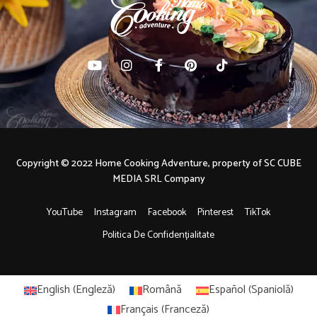
Copyright © 2022 Home Cooking Adventure, property of SC CUBE
MEDIA SRL Company
YouTube
Instagram
Facebook
Pinterest
TikTok
Politica De Confidențialitate
English
(
Engleză
)
Română
Español
(
Spaniolă
)
Français
(
Franceză
)