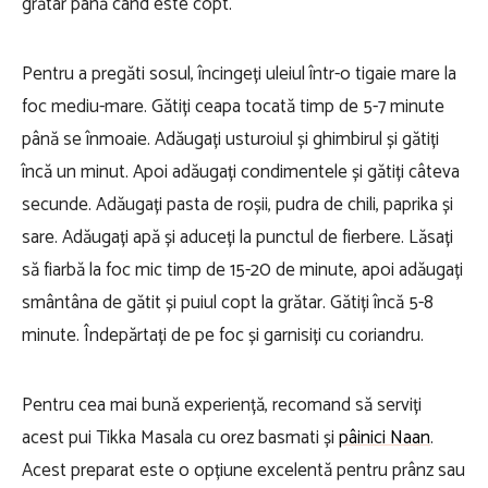
grătar până când este copt.
Pentru a pregăti sosul, încingeți uleiul într-o tigaie mare la
foc mediu-mare. Gătiți ceapa tocată timp de 5-7 minute
până se înmoaie. Adăugați usturoiul și ghimbirul și gătiți
încă un minut. Apoi adăugați condimentele și gătiți câteva
secunde. Adăugați pasta de roșii, pudra de chili, paprika și
sare. Adăugați apă și aduceți la punctul de fierbere. Lăsați
să fiarbă la foc mic timp de 15-20 de minute, apoi adăugați
smântâna de gătit și puiul copt la grătar. Gătiți încă 5-8
minute. Îndepărtați de pe foc și garnisiți cu coriandru.
Pentru cea mai bună experiență, recomand să serviți
acest pui Tikka Masala cu orez basmati și
pâinici Naan
.
Acest preparat este o opțiune excelentă pentru prânz sau