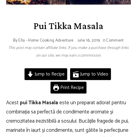
Pui Tikka Masala
By
Ella - Home Cooking Adventure
iulie 16, 2019
0 Comment
This post may contain affiliate links. If you make a purchase through links
on our site, we may earn a commission.
Jump to Recipe
Jump to Video
Print Recipe
Acest
p
ui Tikka Masala
este un preparat adorat pentru
combinația sa perfectă de condimente aromate și
cremozitatea irezistibilă a sosului. Bucățile fragede de pui,
marinate în iaurt și condimente, sunt gătite la perfecțiune