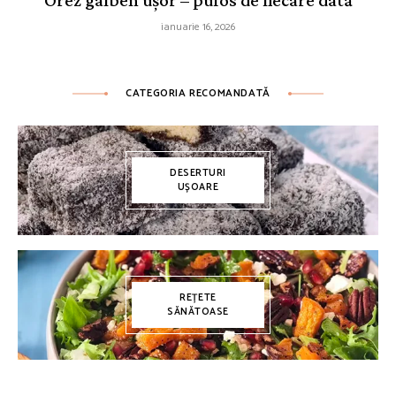
Orez galben ușor – pufos de fiecare dată
ianuarie 16, 2026
CATEGORIA RECOMANDATĂ
DESERTURI
UȘOARE
REȚETE
SĂNĂTOASE