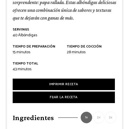
sorprendente: papa rallada. Estas albóndigas deliciosas
ofrecen una combinación única de sabores y texturas
que te dejarán con ganas de más.
SERVINGS
40
Albóndigas
TIEMPO DE PREPARACIÓN
TIEMPO DE COCCIÓN
minutos
minutos
15
minutos
28
minutos
TIEMPO TOTAL
minutos
43
minutos
IMPRIMIR RECETA
FIJAR LA RECETA
Ingredientes
1x
2x
3x