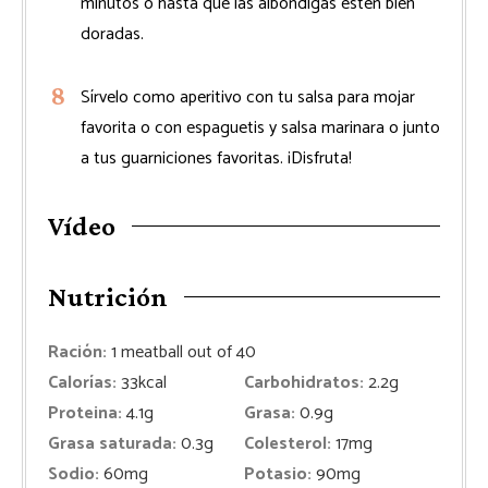
minutos o hasta que las albóndigas estén bien
doradas.
Sírvelo como aperitivo con tu salsa para mojar
favorita o con espaguetis y salsa marinara o junto
a tus guarniciones favoritas. ¡Disfruta!
Vídeo
Nutrición
Ración:
1
meatball out of 40
Calorías:
33
kcal
Carbohidratos:
2.2
g
Proteina:
4.1
g
Grasa:
0.9
g
Grasa saturada:
0.3
g
Colesterol:
17
mg
Sodio:
60
mg
Potasio:
90
mg