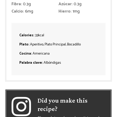
Fibra:
0.3
g
Azúcar:
0.3
g
Calcio:
6
mg
Hierro:
1
mg
Calories:
33
kcal
Plato:
Aperitivo, Plato Principal, Bocadillo
Cocina:
Americana
Palabra clave:
Albóndigas
Did you make this
recipe?