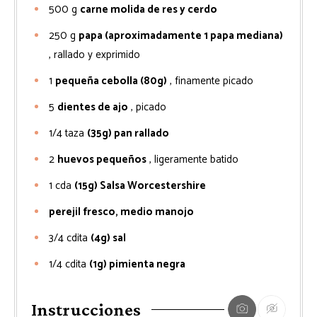
500
g
carne molida de res y cerdo
250
g
papa (aproximadamente 1 papa mediana)
, rallado y exprimido
1
pequeña cebolla (80g)
, finamente picado
5
dientes de ajo
, picado
1/4
taza
(35g) pan rallado
2
huevos pequeños
, ligeramente batido
1
cda
(15g) Salsa Worcestershire
perejil fresco, medio manojo
3/4
cdita
(4g) sal
1/4
cdita
(1g) pimienta negra
Instrucciones