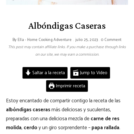
Albóndigas Caseras
By
Ella - Home Cooking Adventure
julio 25, 2023
0 Comment
This post may contain affiliate links. If you make a purchase through links
on our site, we may earn a commission.
Saltar a la receta
Jump to Video
Imprimir receta
Estoy encantado de compartir contigo la receta de las
albóndigas caseras
más deliciosas y suculentas,
preparadas con una deliciosa mezcla de
carne de res
molida
,
cerdo
y un giro sorprendente –
papa rallada
.