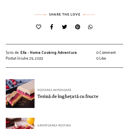
SHARE THE LOVE
Scris de:
Ella - Home Cooking Adventure
0 Comment
Postat în:iulie 25, 2023
0
Like
Navigare
POSTAREA ANTERIOARĂ
în
Terină de înghețată cu fructe
articole
URMĂTOAREA POSTARE