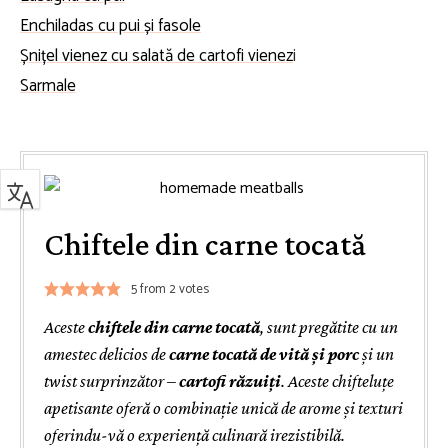
Enchiladas cu pui și fasole
Șnițel vienez cu salată de cartofi vienez
i
Sarmale
Chiftele din carne tocată
5
from
2
votes
Aceste
chiftele din carne tocată
, sunt pregătite cu un
amestec delicios de
carne tocată de vită și porc
și un
twist surprinzător –
cartofi răzuiți
. Aceste chifteluțe
apetisante oferă o combinație unică de arome și texturi
oferindu-vă o experiență culinară irezistibilă.