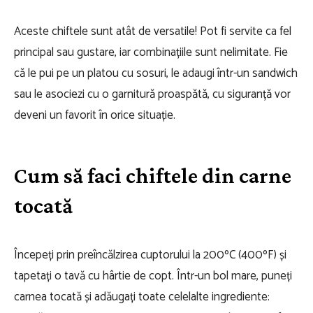
Aceste chiftele sunt atât de versatile! Pot fi servite ca fel
principal sau gustare, iar combinațiile sunt nelimitate. Fie
că le pui pe un platou cu sosuri, le adaugi într-un sandwich
sau le asociezi cu o garnitură proaspătă, cu siguranță vor
deveni un favorit în orice situație.
Cum să faci chiftele din carne
tocată
Începeți prin preîncălzirea cuptorului la 200ºC (400ºF) și
tapetați o tavă cu hârtie de copt. Într-un bol mare, puneți
carnea tocată și adăugați toate celelalte ingrediente: