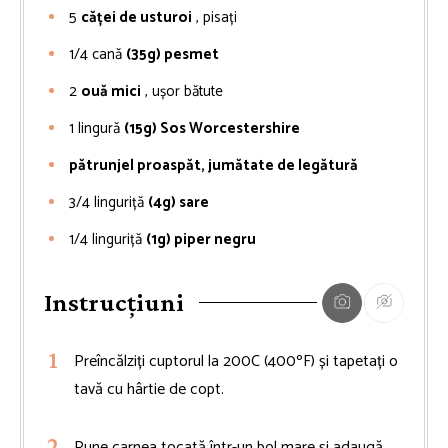
5
căței de usturoi
, pisați
1/4
cană
(35g) pesmet
2
ouă mici
, ușor bătute
1
lingură
(15g) Sos Worcestershire
pătrunjel proaspăt, jumătate de legătură
3/4
linguriță
(4g) sare
1/4
linguriță
(1g) piper negru
Instrucțiuni
Preîncălziți cuptorul la 200C (400ºF) și tapetați o
tavă cu hârtie de copt.
Pune carnea tocată într-un bol mare și adaugă