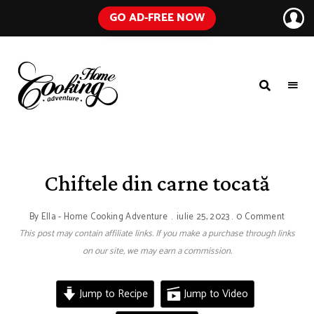
GO AD-FREE NOW
HOME
A
Food
COOKING
Blog
with
ADVENTURE
Tested
Recipes
Using
Chiftele din carne tocată
Everyday
Ingredients
By
Ella - Home Cooking Adventure
iulie 25, 2023
0 Comment
This post may contain affiliate links. If you make a purchase through links
on our site, we may earn a commission.
Jump to Recipe
Jump to Video