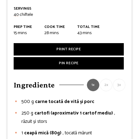
SERVINGS
40
chiftele
PREP TIME
COOK TIME
TOTAL TIME
minutes
minutes
minutes
15
mins
28
mins
43
mins
PRINT RECIPE
PIN RECIPE
Ingrediente
1x
2x
3x
500
g
carne tocată de vită și porc
250
g
cartofi (aproximativ 1 cartof mediu)
,
răzuit și stors
1
ceapă mică (80g)
, tocată mărunt