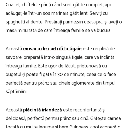
Coaceți chiftelele până când sunt gătite complet, apoi
adăugați-le într-un sos marinara gătit lent. Serviți cu
spaghetti al-dente. Presărați parmezan deasupra, și aveți o
masă minunată de care întreaga familie se va bucura.
Această
musaca de cartofi la tigaie
este un plină de
savoare, preparată într-o singură tigaie, care va încânta
întreaga familie. Este ușor de făcut, prietenoasă cu
bugetul și poate fi gata în 30 de minute, ceea ce o face
perfectă pentru prânz sau cinele aglomerate din timpul
săptămânii.
Această
plăcintă irlandeză
este reconfortantă și
delicioasă, perfectă pentru prânz sau cină. Gătește carnea
tocată cu multe legume și bere Guinness, apoi acoperă-o