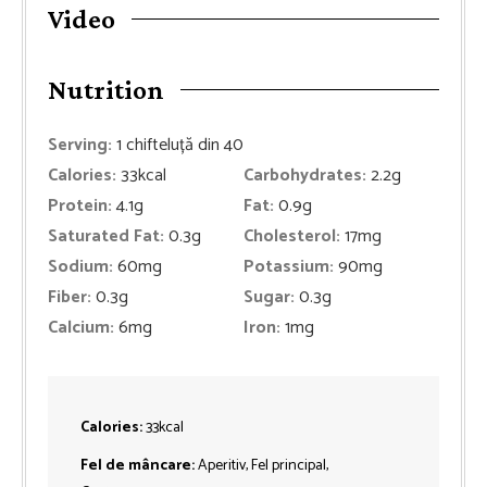
Video
Nutrition
Serving:
1
chifteluță din 40
Calories:
33
kcal
Carbohydrates:
2.2
g
Protein:
4.1
g
Fat:
0.9
g
Saturated Fat:
0.3
g
Cholesterol:
17
mg
Sodium:
60
mg
Potassium:
90
mg
Fiber:
0.3
g
Sugar:
0.3
g
Calcium:
6
mg
Iron:
1
mg
Calories:
33
kcal
Fel de mâncare:
Aperitiv, Fel principal,