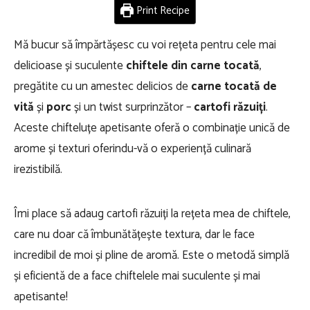
Print Recipe
Mă bucur să împărtășesc cu voi rețeta pentru cele mai
delicioase și suculente
chiftele din carne tocată
,
pregătite cu un amestec delicios de
carne tocată de
vită
și
porc
și un twist surprinzător –
cartofi răzuiți
.
Aceste chifteluțe apetisante oferă o combinație unică de
arome și texturi oferindu-vă o experiență culinară
irezistibilă.
Îmi place să adaug cartofi răzuiți la rețeta mea de chiftele,
care nu doar că îmbunătățește textura, dar le face
incredibil de moi și pline de aromă. Este o metodă simplă
și eficientă de a face chiftelele mai suculente și mai
apetisante!