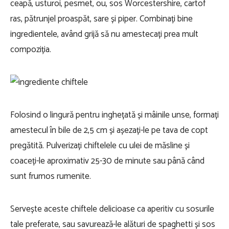
ceapă, usturoi, pesmet, ou, sos Worcestershire, cartof
ras, pătrunjel proaspăt, sare și piper. Combinați bine
ingredientele, având grijă să nu amestecați prea mult
compoziția.
Folosind o lingură pentru inghețată și mâinile unse, formați
amestecul în bile de 2,5 cm și așezați-le pe tava de copt
pregătită. Pulverizați chiftelele cu ulei de măsline și
coaceți-le aproximativ 25-30 de minute sau până când
sunt frumos rumenite.
Servește aceste chiftele delicioase ca aperitiv cu sosurile
tale preferate, sau savurează-le alături de spaghetti și sos