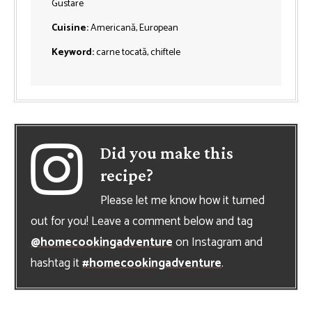
Gustare
Cuisine:
Americană, European
Keyword:
carne tocată, chiftele
Did you make this
recipe?
Please let me know how it turned
out for you! Leave a comment below and tag
@homecookingadventure
on Instagram and
hashtag it
#homecookingadventure
.