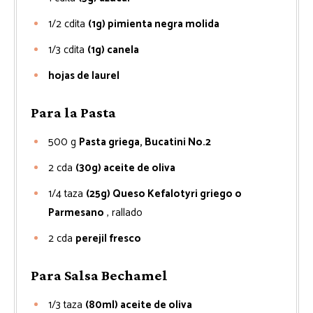
1/2
cdita
(1g) pimienta negra molida
1/3
cdita
(1g) canela
hojas de laurel
Para la Pasta
500
g
Pasta griega, Bucatini No.2
2
cda
(30g) aceite de oliva
1/4
taza
(25g) Queso Kefalotyri griego o
Parmesano
, rallado
2
cda
perejil fresco
Para Salsa Bechamel
1/3
taza
(80ml) aceite de oliva