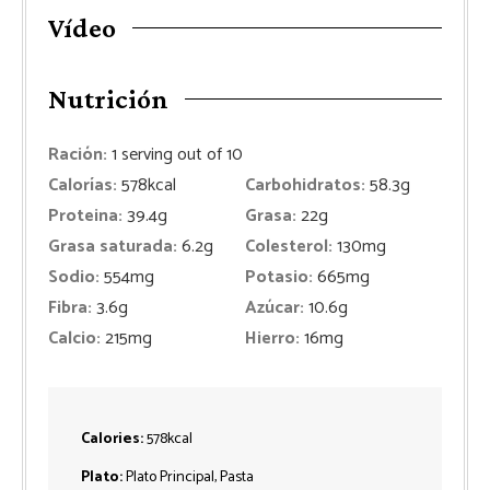
Vídeo
Nutrición
Ración:
1
serving out of 10
Calorías:
578
kcal
Carbohidratos:
58.3
g
Proteina:
39.4
g
Grasa:
22
g
Grasa saturada:
6.2
g
Colesterol:
130
mg
Sodio:
554
mg
Potasio:
665
mg
Fibra:
3.6
g
Azúcar:
10.6
g
Calcio:
215
mg
Hierro:
16
mg
Calories:
578
kcal
Plato:
Plato Principal, Pasta