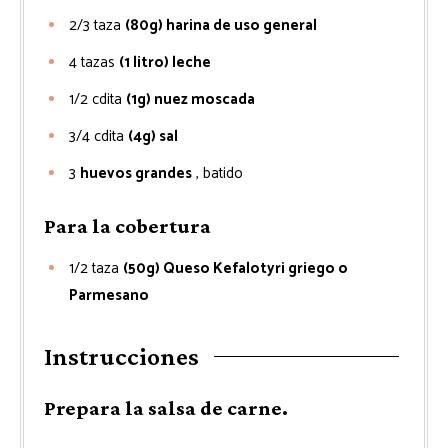
2/3
taza
(80g) harina de uso general
4
tazas
(1 litro) leche
1/2
cdita
(1g) nuez moscada
3/4
cdita
(4g) sal
3
huevos grandes
, batido
Para la cobertura
1/2
taza
(50g) Queso Kefalotyri griego o
Parmesano
Instrucciones
Prepara la salsa de carne.