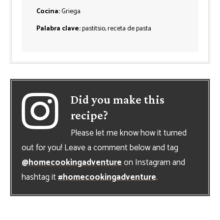
Cocina:
Griega
Palabra clave:
pastitsio, receta de pasta
Did you make this
recipe?
Please let me know how it turned
out for you! Leave a comment below and tag
@homecookingadventure
on Instagram and
hashtag it
#homecookingadventure
.