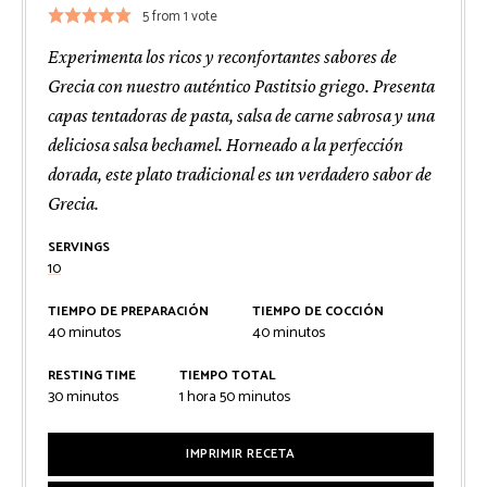
5
from 1 vote
Experimenta los ricos y reconfortantes sabores de
Grecia con nuestro auténtico Pastitsio griego. Presenta
capas tentadoras de pasta, salsa de carne sabrosa y una
deliciosa salsa bechamel. Horneado a la perfección
dorada, este plato tradicional es un verdadero sabor de
Grecia.
SERVINGS
10
TIEMPO DE PREPARACIÓN
TIEMPO DE COCCIÓN
minutos
minutos
40
minutos
40
minutos
RESTING TIME
TIEMPO TOTAL
minutos
hora
minutos
30
minutos
1
hora
50
minutos
IMPRIMIR RECETA