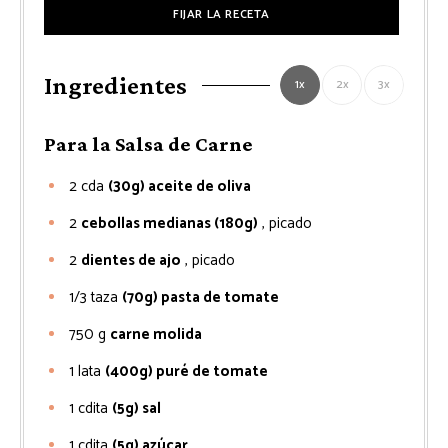
FIJAR LA RECETA
Ingredientes
1x
2x
3x
Para la Salsa de Carne
2
cda
(30g) aceite de oliva
2
cebollas medianas (180g)
, picado
2
dientes de ajo
, picado
1/3
taza
(70g) pasta de tomate
750
g
carne molida
1
lata
(400g) puré de tomate
1
cdita
(5g) sal
1
cdita
(5g) azúcar