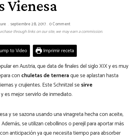
s Vienesa
ture
septiembre 28, 2017
0 Comment
 purchase through links on our site, we may earn a commission.
ump to Video
Imprimir receta
lar en Austria, que data de finales del siglo XIX y es muy
repara con
chuletas de ternera
que se aplastan hasta
iernas y crujientes. Este Schnitzel se
sirve
y es mejor servirlo de inmediato.
sa y se sazona usando una vinagreta hecha con aceite,
. Además, se utilizan cebollinos o perejil para aportar más
s con anticipación ya que necesita tiempo para absorber