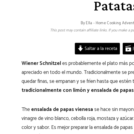
Patata
By
Ella - Home Cooking Adven
This post may contain affiliate links. If you make a
Saltar a la receta
J
Wiener Schnitzel
es probablemente el plato más popu
apreciado en todo el mundo. Tradicionalmente se p
quedar finas, se empanan y se fríen hasta que estén t
tradicionalmente con limón y ensalada de papas
The
ensalada de papas vienesa
se hace sin mayone
vinagre de vino blanco, cebolla roja, mostaza y azúcar
color y sabor. Es mejor preparar la ensalada de papa