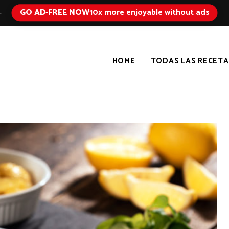
GO AD-FREE NOW
10x more enjoyable without ads
L
HOME
TODAS LAS RECETA