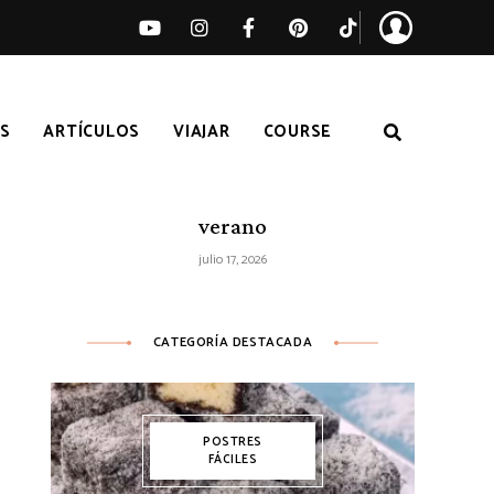
S
ARTÍCULOS
VIAJAR
COURSE
Ensalada de sandía, melocotón y feta
– Receta fácil de ensalada fresca de
verano
julio 17, 2026
CATEGORÍA DESTACADA
POSTRES
FÁCILES