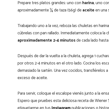
Prepare tres platos grandes: uno con
harina
, uno c
aproximadamente ¼ de taza (56g) de
aceite
en una s
Trabajando uno a la vez, reboza las chuletas en harin
cúbrelas con pan rallado. Inmediatamente coloca la c
aproximadamente 2-4 minutos
de cada lado hasta
Después de dar la vuelta a la chuleta, agrega 1 cuchar
por otros 2-4 minutos en el otro lado. Cocina los esca
demasiado la sartén. Una vez cocidos, transfiérelos a 
exceso de aceite.
Para servir, coloque el escalope vienés junto a la en
Espero que pruebes esta deliciosa receta de Wiener Sc
etiquetarme en tus
Instagram
publicaciones o histori