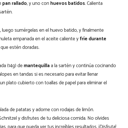
on
pan rallado
, y uno con
huevos batidos
. Calienta
artén.
a, luego sumérgelas en el huevo batido, y finalmente
huleta empanada en el aceite caliente y
fríe durante
 que estén doradas.
ada (14g) de
mantequilla
a la sartén y continúa cocinando
lopes en tandas si es necesario para evitar llenar
un plato cubierto con toallas de papel para eliminar el
salada de patatas y adorne con rodajas de limón.
hnitzel y disfrutes de tu deliciosa comida. No olvides
as, para que pueda ver tus increíbles resultados. ¡Disfruta!