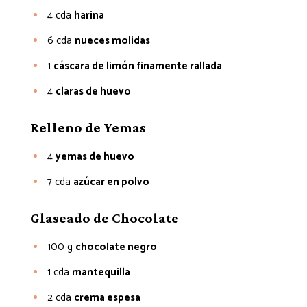
4
cda
harina
6
cda
nueces molidas
1
cáscara de limón finamente rallada
4
claras de huevo
Relleno de Yemas
4
yemas de huevo
7
cda
azúcar en polvo
Glaseado de Chocolate
100
g
chocolate negro
1
cda
mantequilla
2
cda
crema espesa