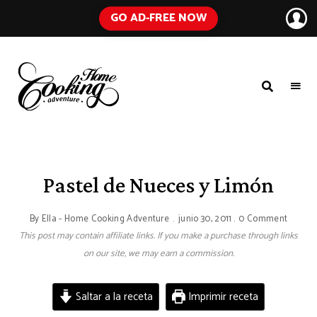
GO AD-FREE NOW
HOME
A
Food
COOKING
Blog
with
ADVENTURE
Tested
Recipes
Using
Pastel de Nueces y Limón
Everyday
Ingredients
By
Ella - Home Cooking Adventure
junio 30, 2011
0 Comment
This post may contain affiliate links. If you make a purchase through links
on our site, we may earn a commission.
Saltar a la receta
Imprimir receta