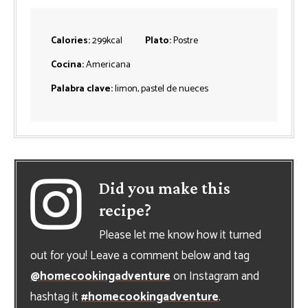
Calories:
299
kcal
Plato:
Postre
Cocina:
Americana
Palabra clave:
limon, pastel de nueces
Did you make this
recipe?
Please let me know how it turned
out for you! Leave a comment below and tag
@homecookingadventure
on Instagram and
hashtag it
#homecookingadventure
.