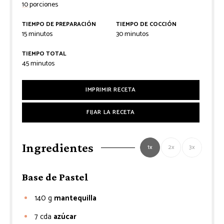
10
porciones
TIEMPO DE PREPARACIÓN
TIEMPO DE COCCIÓN
minutos
minutos
15
minutos
30
minutos
TIEMPO TOTAL
minutos
45
minutos
IMPRIMIR RECETA
FIJAR LA RECETA
Ingredientes
1x
2x
3x
Base de Pastel
140
g
mantequilla
7
cda
azúcar