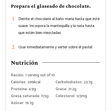
Prepara el glaseado de chocolate.
Derrite el chocolate al baño maría hasta que esté
suave. Incorpora la mantequilla y la nata hasta
que estén bien mezcladas.
Usar inmediatamente y verter sobre el pastel.
Nutrición
Ración:
1
serving out of 10
Calorías:
299
kcal
Carbohidratos:
23.7
g
Proteina:
4.9
g
Grasa:
21.2
g
Grasa saturada:
11.5
g
Colesterol:
123
mg
Azúcar:
19.7
g