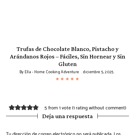
Trufas de Chocolate Blanco, Pistacho y
B
Arándanos Rojos – Fáciles, Sin Hornear y Sin
Gluten
By
Ella - Home Cooking Adventure
diciembre 5, 2025
5 from 1 vote (
1 rating without comment
)
Deja una respuesta
Tu dirección de correo electrónico no será publicada.
Los