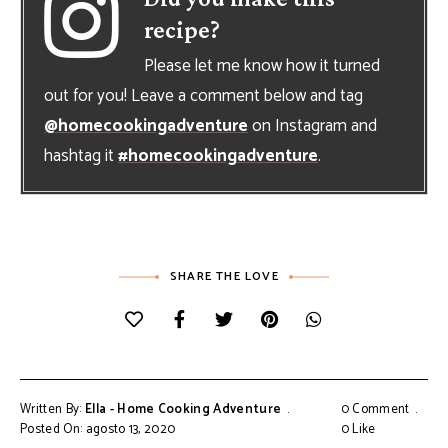
recipe?
Please let me know how it turned
out for you! Leave a comment below and tag
@homecookingadventure
on Instagram and
hashtag it
#homecookingadventure
.
SHARE THE LOVE
Written By:
Ella - Home Cooking Adventure
0 Comment
Posted On: agosto 13, 2020
0
Like