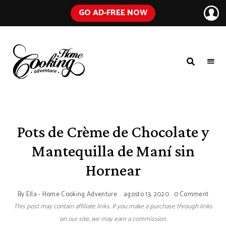
GO AD-FREE NOW
HOME
A
Food
COOKING
Blog
with
ADVENTURE
Tested
Recipes
Using
Pots de Crème de Chocolate y
Everyday
Ingredients
Mantequilla de Maní sin
Hornear
By
Ella - Home Cooking Adventure
agosto 13, 2020
0 Comment
This post may contain affiliate links. If you make a purchase through links
on our site, we may earn a commission.