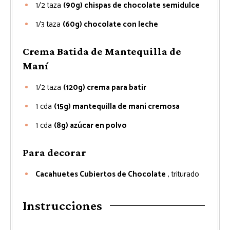
1/2
taza
(90g) chispas de chocolate semidulce
1/3
taza
(60g) chocolate con leche
Crema Batida de Mantequilla de
Maní
1/2
taza
(120g) crema para batir
1
cda
(15g) mantequilla de maní cremosa
1
cda
(8g) azúcar en polvo
Para decorar
Cacahuetes Cubiertos de Chocolate
, triturado
Instrucciones