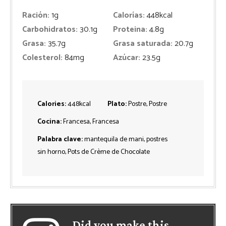
Ración:
1
g
Calorías:
448
kcal
Carbohidratos:
30.1
g
Proteina:
4.8
g
Grasa:
35.7
g
Grasa saturada:
20.7
g
Colesterol:
84
mg
Azúcar:
23.5
g
Calories:
448
kcal
Plato:
Postre, Postre
Cocina:
Francesa, Francesa
Palabra clave:
mantequila de mani, postres
sin horno, Pots de Crème de Chocolate
Did you make this