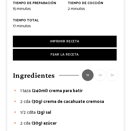
TIEMPO DE PREPARACIÓN
TIEMPO DE COCCIÓN
minutos
minutos
15
minutos
2
minutos
TIEMPO TOTAL
minutos
17
minutos
IMPRIMIR RECETA
FIJAR LA RECETA
Ingredientes
1x
2x
3x
1
taza
(240ml) crema para batir
2
cda
(30g) crema de cacahuate cremosa
1/2
cdita
(2g) sal
2
cda
(30g) azúcar