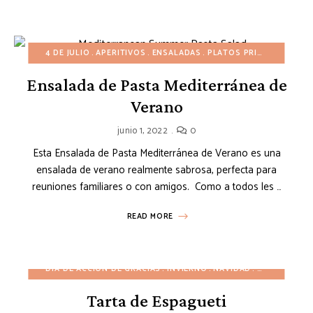
4 DE JULIO
APERITIVOS
ENSALADAS
PLATOS PRINCIPALES
P
Ensalada de Pasta Mediterránea de
Verano
junio 1, 2022
0
Esta Ensalada de Pasta Mediterránea de Verano es una
ensalada de verano realmente sabrosa, perfecta para
reuniones familiares o con amigos. Como a todos les …
READ MORE
DÍA DE ACCIÓN DE GRACIAS
INVIERNO
NAVIDAD
OTOÑO
PAS
Tarta de Espagueti