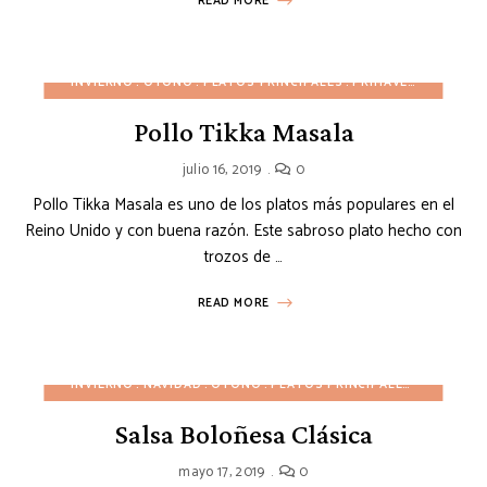
READ MORE
INVIERNO
OTOÑO
PLATOS PRINCIPALES
PRIMAVERA
RECETA
Pollo Tikka Masala
julio 16, 2019
0
Pollo Tikka Masala es uno de los platos más populares en el
Reino Unido y con buena razón. Este sabroso plato hecho con
trozos de …
READ MORE
INVIERNO
NAVIDAD
OTOÑO
PLATOS PRINCIPALES
PRIMAVER
Salsa Boloñesa Clásica
mayo 17, 2019
0