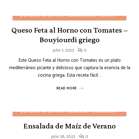
4 DE JULIO
APERITIVOS
GUARNICIONES
PLATOS PRINCIPALES
Queso Feta al Horno con Tomates –
Bouyiourdi griego
julio 7, 2023
0
Este Queso Feta al Horno con Tomates es un plato
mediterráneo picante y delicioso que captura la esencia de la
cocina griega. Esta receta fácil …
READ MORE
4 DE JULIO
APERITIVOS
ENSALADAS
GUARNICIONES
PLATOS 
Ensalada de Maíz de Verano
julio 26, 2022
0