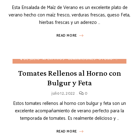
Esta Ensalada de Maíz de Verano es un excelente plato de
verano hecho con maíz fresco, verduras frescas, queso Feta,
hierbas frescas y un aderezo …
READ MORE
4 DE JULIO
APERITIVOS
GUARNICIONES
OTOÑO
PLATOS PRI
Tomates Rellenos al Horno con
Bulgur y Feta
julio 12, 2022
0
Estos tomates rellenos al horno con bulgur y feta son un
excelente acompañamiento de verano perfecto para la
temporada de tomates. Es realmente delicioso y …
READ MORE