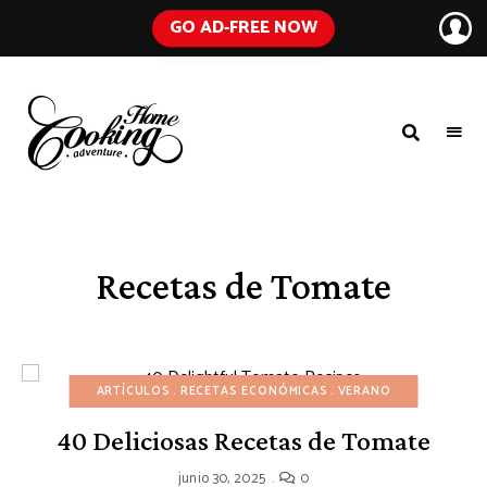
GO AD-FREE NOW
HOME
A
Food
COOKING
Blog
with
ADVENTURE
Tested
Recipes
Using
Recetas de Tomate
Everyday
Ingredients
ARTÍCULOS
RECETAS ECONÓMICAS
VERANO
40 Deliciosas Recetas de Tomate
junio 30, 2025
0