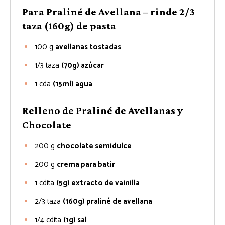
Para Praliné de Avellana – rinde 2/3
taza (160g) de pasta
100
g
avellanas tostadas
1/3
taza
(70g) azúcar
1
cda
(15ml) agua
Relleno de Praliné de Avellanas y
Chocolate
200
g
chocolate semidulce
200
g
crema para batir
1
cdita
(5g) extracto de vainilla
2/3
taza
(160g) praliné de avellana
1/4
cdita
(1g) sal