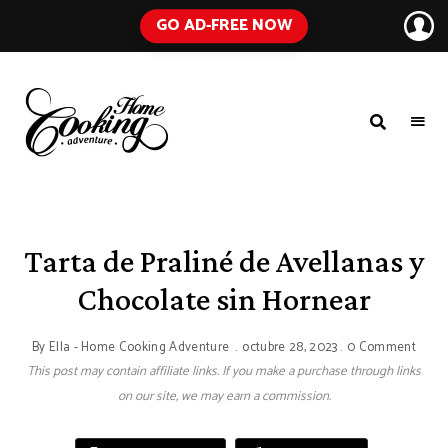
GO AD-FREE NOW
HOME
A
Food
COOKING
Blog
with
ADVENTURE
Tested
Recipes
Using
Tarta de Praliné de Avellanas y
Everyday
Ingredients
Chocolate sin Hornear
By
Ella - Home Cooking Adventure
octubre 28, 2023
0 Comment
This post may contain affiliate links. If you make a purchase through links
on our site, we may earn a commission.