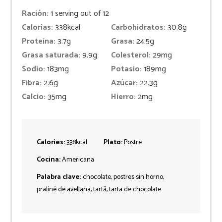
Ración:
1
serving out of 12
Calorías:
338
kcal
Carbohidratos:
30.8
g
Proteina:
3.7
g
Grasa:
24.5
g
Grasa saturada:
9.9
g
Colesterol:
29
mg
Sodio:
183
mg
Potasio:
189
mg
Fibra:
2.6
g
Azúcar:
22.3
g
Calcio:
35
mg
Hierro:
2
mg
Calories:
338
kcal
Plato:
Postre
Cocina:
Americana
Palabra clave:
chocolate, postres sin horno,
praliné de avellana, tartă, tarta de chocolate