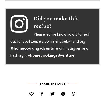
Did you make this
recipe?
Please let me know how it turned
out for you! Leave a comment below and tag
@homecookingadventure
on Instagram and
hashtag it
#homecookingadventure
.
SHARE THE LOVE