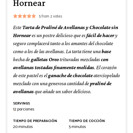
Hornear
5
from
2
votes
Este
Tarta de Praliné de Avellanas y Chocolate sin
Hornear
es un postre delicioso que es
fácil de hacer
y
seguro complacerá tanto a los amantes del chocolate
como a los de las avellanas. La tarta tiene una
base
hecha de
galletas Oreo
trituradas mezcladas
con
avellanas tostadas finamente molidas
. El corazón
de este pastel es el
ganache de chocolate
aterciopelado
mezclado con una generosa cantidad de
praliné de
avellanas
que añade un sabor delicioso.
SERVINGS
12
porciones
TIEMPO DE PREPARACIÓN
TIEMPO DE COCCIÓN
minutos
minutos
20
minutos
5
minutos