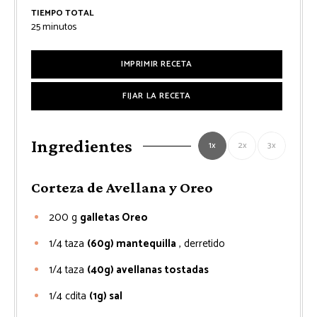
TIEMPO TOTAL
minutos
25
minutos
IMPRIMIR RECETA
FIJAR LA RECETA
Ingredientes
1x
2x
3x
Corteza de Avellana y Oreo
200
g
galletas Oreo
1/4
taza
(60g) mantequilla
, derretido
1/4
taza
(40g) avellanas tostadas
1/4
cdita
(1g) sal