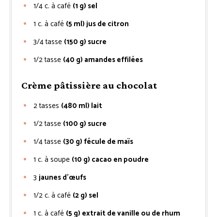
1/4
c. à café
(1 g) sel
1
c. à café
(5 ml) jus de citron
3/4
tasse
(150 g) sucre
1/2
tasse
(40 g) amandes effilées
Crème pâtissière au chocolat
2
tasses
(480 ml) lait
1/2
tasse
(100 g) sucre
1/4
tasse
(30 g) fécule de maïs
1
c. à soupe
(10 g) cacao en poudre
3
jaunes d’œufs
1/2
c. à café
(2 g) sel
1
c. à café
(5 g) extrait de vanille ou de rhum