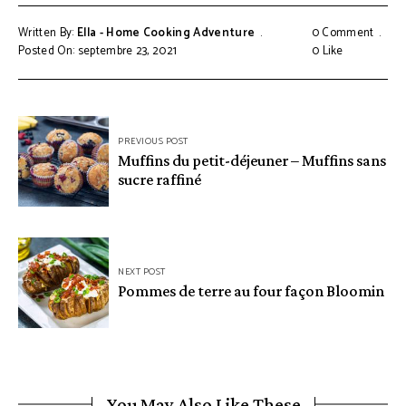
Written By:
Ella - Home Cooking Adventure
0 Comment
Posted On: septembre 23, 2021
0
Like
Navigation
PREVIOUS POST
de
Muffins du petit-déjeuner – Muffins sans
sucre raffiné
l’article
NEXT POST
Pommes de terre au four façon Bloomin
You May Also Like These