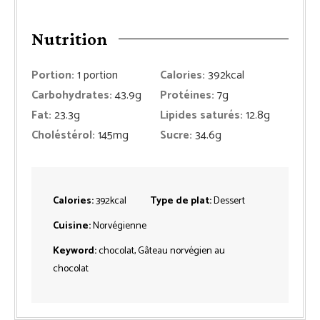
Nutrition
Portion:
1
portion
Calories:
392
kcal
Carbohydrates:
43.9
g
Protéines:
7
g
Fat:
23.3
g
Lipides saturés:
12.8
g
Choléstérol:
145
mg
Sucre:
34.6
g
Calories:
392
kcal
Type de plat:
Dessert
Cuisine:
Norvégienne
Keyword:
chocolat, Gâteau norvégien au
chocolat