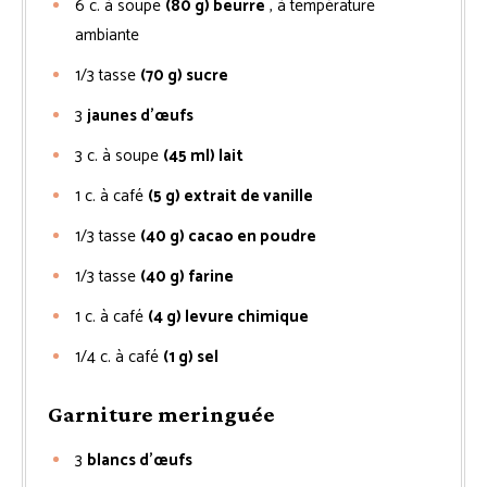
6
c. à soupe
(80 g) beurre
, à température
ambiante
1/3
tasse
(70 g) sucre
3
jaunes d’œufs
3
c. à soupe
(45 ml) lait
1
c. à café
(5 g) extrait de vanille
1/3
tasse
(40 g) cacao en poudre
1/3
tasse
(40 g) farine
1
c. à café
(4 g) levure chimique
1/4
c. à café
(1 g) sel
Garniture meringuée
3
blancs d’œufs