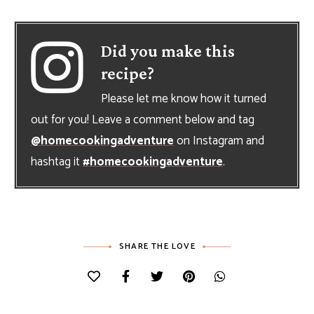
Did you make this
recipe?
Please let me know how it turned
out for you! Leave a comment below and tag
@homecookingadventure
on Instagram and
hashtag it
#homecookingadventure
.
SHARE THE LOVE