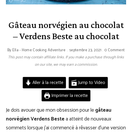
Gâteau norvégien au chocolat
– Verdens Beste au chocolat
By
Ella - Home Cooking Adventure
septembre 23, 2021
0 Comment
This post may contain affiliate links. If you make a purchase through links
on our site, we may earn a commission.
Aller à la recette
Jump to Video
Imprimer la recette
Je dois avouer que mon obsession pour le
gâteau
norvégien Verdens Beste
a atteint de nouveaux
sommets lorsque j’ai commencé à rêvasser d’une version