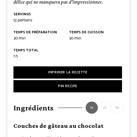
délice qui ne manquera pas d’impressionner.
SERVINGS
12
portions
TEMPS DE PRÉPARATION
TEMPS DE CUISSON
minutes
minutes
30
min
30
min
TEMPS TOTAL
heure
1
h
IMPRIMER LA RECETTE
PIN RECIPE
Ingrédients
1x
2x
3x
Couches de gâteau au chocolat