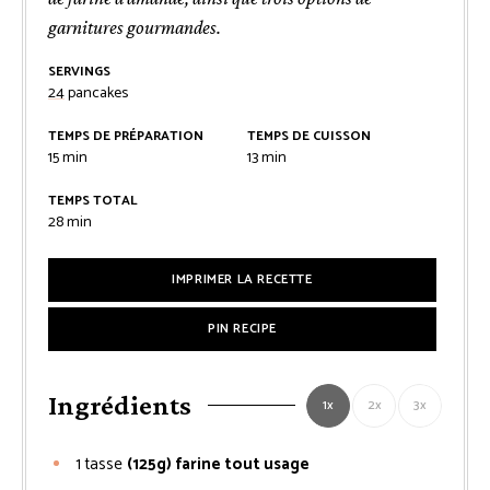
garnitures gourmandes.
SERVINGS
24
pancakes
TEMPS DE PRÉPARATION
TEMPS DE CUISSON
minutes
minutes
15
min
13
min
TEMPS TOTAL
minutes
28
min
IMPRIMER LA RECETTE
PIN RECIPE
Ingrédients
1x
2x
3x
1
tasse
(125g) farine tout usage