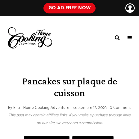
GO AD-FREE NOW
HOME
A
Food
COOKING
Blog
with
ADVENTURE
Tested
Recipes
Using
Pancakes sur plaque de
Everyday
Ingredients
cuisson
By
Ella - Home Cooking Adventure
septembre 13, 2023
0 Comment
This post may contain affiliate links. If you make a purchase through links
on our site, we may earn a commission.