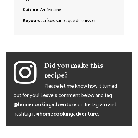
Cuisine:
Américaine
Keyword:
Crêpes sur plaque de cuisson
Did you make this
recipe?
Please let me know how it turned
out for you! Leave a comment below and tag
@homecookingadventure
on Instagram and
hashtag it
#homecookingadventure
.