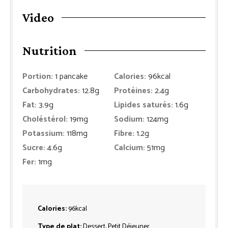
Video
Nutrition
Portion:
1
pancake
Calories:
96
kcal
Carbohydrates:
12.8
g
Protéines:
2.4
g
Fat:
3.9
g
Lipides saturés:
1.6
g
Choléstérol:
19
mg
Sodium:
124
mg
Potassium:
118
mg
Fibre:
1.2
g
Sucre:
4.6
g
Calcium:
51
mg
Fer:
1
mg
Calories:
96
kcal
Type de plat:
Dessert, Petit Déjeuner