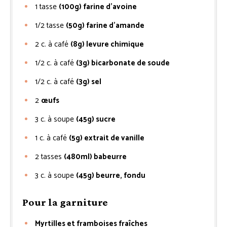
1
tasse
(100g) farine d’avoine
1/2
tasse
(50g) farine d’amande
2
c. à café
(8g) levure chimique
1/2
c. à café
(3g) bicarbonate de soude
1/2
c. à café
(3g) sel
2
œufs
3
c. à soupe
(45g) sucre
1
c. à café
(5g) extrait de vanille
2
tasses
(480ml) babeurre
3
c. à soupe
(45g) beurre, fondu
Pour la garniture
Myrtilles et framboises fraîches