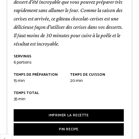
dessert d’été incroyable que vous pouvez préparer très
rapidement sans allumer le four. Comme la saison des
cerises est arrivée, ce gâteau chocolat-cerises est une
délicieuse façon d’utiliser des cerises dans vos desserts.
Il faut moins de 30 minutes pour cuire à la poêle et le
résultat est incroyable.
SERVINGS
6
portions
TEMPS DE PRÉPARATION
TEMPS DE CUISSON
minutes
minutes
15
min
20
min
TEMPS TOTAL
minutes
35
min
IMPRIMER LA RECETTE
PIN RECIPE