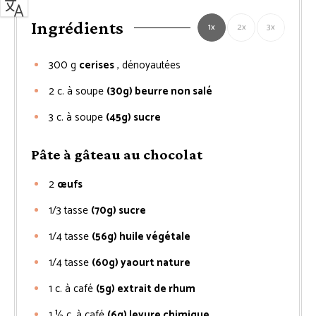
Ingrédients
1x
2x
3x
300
g
cerises
, dénoyautées
2
c. à soupe
(30g) beurre non salé
3
c. à soupe
(45g) sucre
Pâte à gâteau au chocolat
2
œufs
1/3
tasse
(70g) sucre
1/4
tasse
(56g) huile végétale
1/4
tasse
(60g) yaourt nature
1
c. à café
(5g) extrait de rhum
1 ½
c. à café
(6g) levure chimique