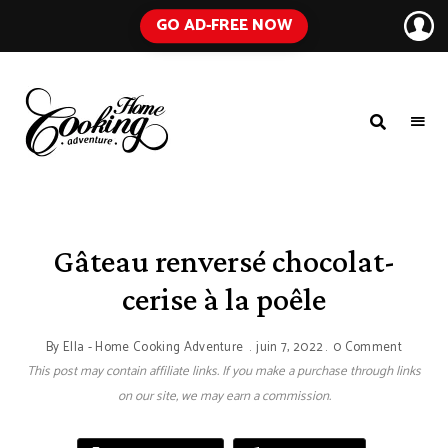
GO AD-FREE NOW
HOME
A
Food
COOKING
Blog
with
ADVENTURE
Tested
Recipes
Using
Gâteau renversé chocolat-
Everyday
Ingredients
cerise à la poêle
By
Ella - Home Cooking Adventure
juin 7, 2022
0 Comment
This post may contain affiliate links. If you make a purchase through links
on our site, we may earn a commission.