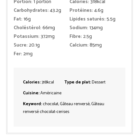
Portion:
1
portion
Calories:
318
kcal
Carbohydrates:
43.2
g
Protéines:
4.6
g
Fat:
16
g
Lipides saturés:
5.5
g
Choléstérol:
66
mg
Sodium:
134
mg
Potassium:
372
mg
Fibre:
2.5
g
Sucre:
20.1
g
Calcium:
85
mg
Fer:
2
mg
Calories:
318
kcal
Type de plat:
Dessert
Cuisine:
Américaine
Keyword:
chocolat, Gâteau renversé, Gâteau
renversé chocolat-cerises