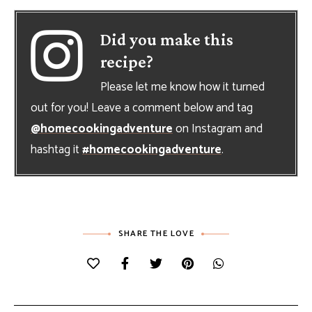
Did you make this
recipe?
Please let me know how it turned
out for you! Leave a comment below and tag
@homecookingadventure
on Instagram and
hashtag it
#homecookingadventure
.
SHARE THE LOVE