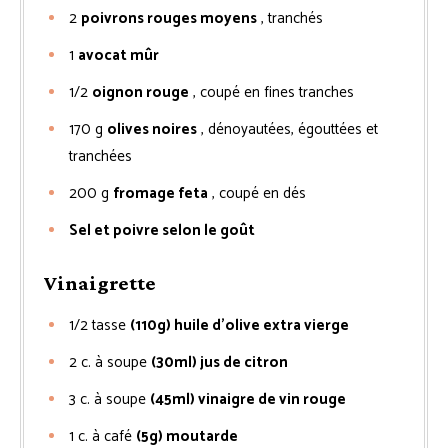
2
poivrons rouges moyens
, tranchés
1
avocat mûr
1/2
oignon rouge
, coupé en fines tranches
170
g
olives noires
, dénoyautées, égouttées et
tranchées
200
g
fromage feta
, coupé en dés
Sel et poivre selon le goût
Vinaigrette
1/2
tasse
(110g) huile d’olive extra vierge
2
c. à soupe
(30ml) jus de citron
3
c. à soupe
(45ml) vinaigre de vin rouge
1
c. à café
(5g) moutarde