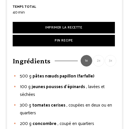
TEMPS TOTAL
minutes
40
min
IMPRIMER LA RECETTE
PIN RECIPE
Ingrédients
1x
2x
3x
500
g
pâtes nœuds papillon (farfalle)
100
g
jeunes pousses d’épinards
, lavées et
séchées
300
g
tomates cerises
, coupées en deux ou en
quartiers
200
g
concombre
, coupé en quartiers