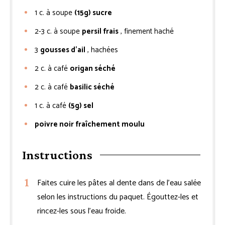
1
c. à soupe
(15g) sucre
2-3
c. à soupe
persil frais
, finement haché
3
gousses d’ail
, hachées
2
c. à café
origan séché
2
c. à café
basilic séché
1
c. à café
(5g) sel
poivre noir fraîchement moulu
Instructions
Faites cuire les pâtes al dente dans de l’eau salée
selon les instructions du paquet. Égouttez-les et
rincez-les sous l’eau froide.