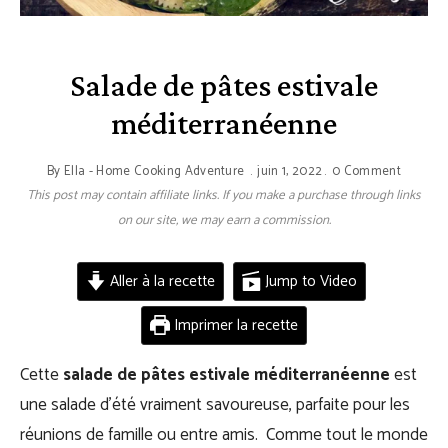
Salade de pâtes estivale
méditerranéenne
By
Ella - Home Cooking Adventure
juin 1, 2022
0 Comment
This post may contain affiliate links. If you make a purchase through links
on our site, we may earn a commission.
Aller à la recette
Jump to Video
Imprimer la recette
Cette
salade de pâtes estivale méditerranéenne
est
une salade d’été vraiment savoureuse, parfaite pour les
réunions de famille ou entre amis. Comme tout le monde