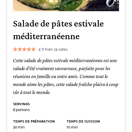
Salade de pâtes estivale
méditerranéenne
4.71
from
24
votes
Cette salade de pâtes estivale méditerranéenne est une
salade d’été vraiment savoureuse, parfaite pour les
réunions en famille ou entre amis. Comme tout le
monde aime les pâtes, cette salade fraîche plaira à coup
sûr à tout le monde.
SERVINGS
8
portions
TEMPS DE PRÉPARATION
TEMPS DE CUISSON
minutes
minutes
30
min
10
min