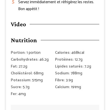
Servez immédiatement et réfrigérez les restes.
Bon appétit !
Video
Nutrition
Portion:
1
portion
Calories:
468
kcal
Carbohydrates:
46.2
g
Protéines:
12.7
g
Fat:
27.2
g
Lipides saturés:
7.2
g
Choléstérol:
68
mg
Sodium:
788
mg
Potassium:
515
mg
Fibre:
3.9
g
Sucre:
5.7
g
Calcium:
191
mg
Fer:
4
mg