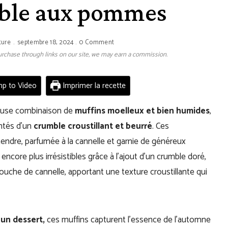
mble aux pommes
ture
septembre 18, 2024
0 Comment
 purchase through links on our site, we may earn a commission.
p to Video
Imprimer la recette
euse combinaison de
muffins moelleux et bien humides
,
tés d’un
crumble croustillant et beurré
. Ces
dre, parfumée à la cannelle et garnie de généreux
ore plus irrésistibles grâce à l’ajout d’un crumble doré,
touche de cannelle, apportant une texture croustillante qui
 un dessert,
ces muffins capturent l’essence de l’automne