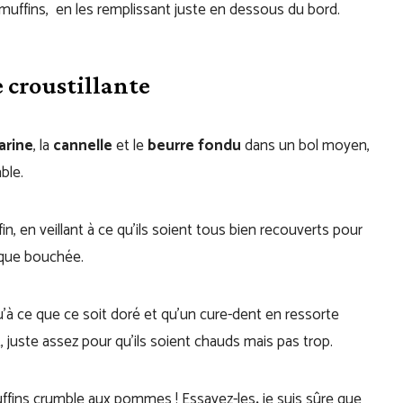
muffins, en les remplissant juste en dessous du bord.
 croustillante
arine
, la
cannelle
et le
beurre fondu
dans un bol moyen,
able.
, en veillant à ce qu’ils soient tous bien recouverts pour
haque bouchée.
u’à ce que ce soit doré et qu’un cure-dent en ressorte
t, juste assez pour qu’ils soient chauds mais pas trop.
uffins crumble aux pommes ! Essayez-les
,
je suis sûre que