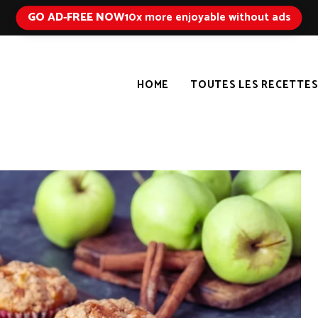
GO AD-FREE NOW
10x more enjoyable without ads
HOME
TOUTES LES RECETTE