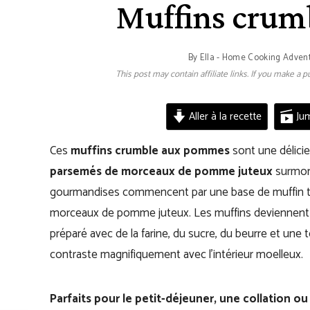
Muffins cru
By
Ella - Home Cooking Adven
This post may contain affiliate links. If you make a
Aller à la recette
Jum
Ces
muffins crumble aux pommes
sont une délici
parsemés de morceaux de pomme juteux
surmon
gourmandises commencent par une base de muffin ten
morceaux de pomme juteux. Les muffins deviennent enc
préparé avec de la farine, du sucre, du beurre et une 
contraste magnifiquement avec l’intérieur moelleux.
Parfaits pour le petit-déjeuner, une collation ou