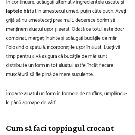
În continuare, adăugați alternativ ingredientele uscate și
laptele bătut
în amestecul umed, puțin câte puțin. Aveți
grijă să nu amestecați prea mult, deoarece dorim să
menținem aluatul ușor și aerat. Odată ce totul este doar
combinat, mergeți înainte și adăugați bucățile de măr.
Folosind o spatulă, încorporați-le ușor în aluat. Luați-vă
timp pentru a vă asigura că bucățile de măr sunt
distribuite uniform în tot aluatul, astfel încât fiecare
mușcătură să fie plină de mere suculente.
Împarte aluatul uniform în formele de muffins, umplându-
le până aproape de vârf.
Cum să faci toppingul crocant