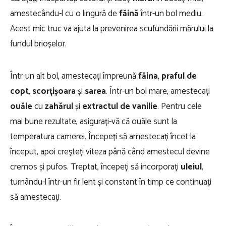
amestecându-l cu o lingură de
făină
într-un bol mediu.
Acest mic truc va ajuta la prevenirea scufundării mărului la
fundul brioșelor.
Într-un alt bol, amestecați împreună
făina
,
praful de
copt
,
scorțișoara
și
sarea
. Într-un bol mare, amestecați
ouăle
cu
zahărul
și
extractul de vanilie
. Pentru cele
mai bune rezultate, asigurați-vă că ouăle sunt la
temperatura camerei. Începeți să amestecați încet la
început, apoi creșteți viteza până când amestecul devine
cremos și pufos. Treptat, începeți să incorporați
uleiul
,
turnându-l într-un fir lent și constant în timp ce continuați
să amestecați.