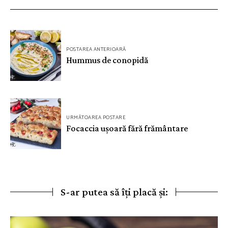
Navigare
POSTAREA ANTERIOARĂ
în
Hummus de conopidă
articole
URMĂTOAREA POSTARE
Focaccia ușoară fără frământare
S-ar putea să îți placă și: