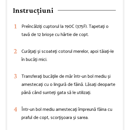
Instrucțiuni
Preîncălziți cuptorul la 190C (375F). Tapetați o
tavă de 12 brioșe cu hârtie de copt.
Curățați și scoateți cotorul merelor, apoi tăiați-le
în bucăți mici.
Transferați bucățile de măr într-un bol mediu și
amestecați cu o lingură de făină. Lăsați deoparte
până când sunteți gata să le utilizați.
Într-un bol mediu amestecați împreună făina cu
praful de copt, scorțișoara și sarea.