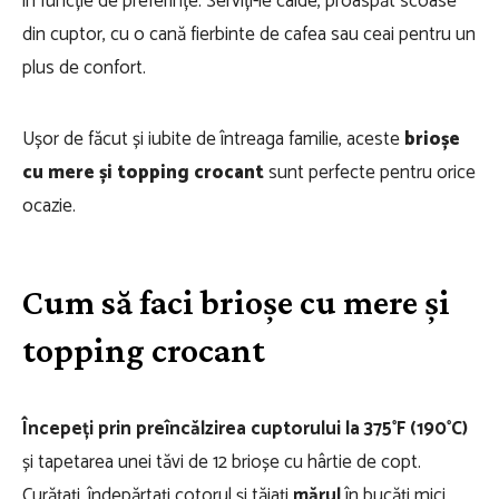
în funcție de preferințe. Serviți-le calde, proaspăt scoase
din cuptor, cu o cană fierbinte de cafea sau ceai pentru un
plus de confort.
Ușor de făcut și iubite de întreaga familie, aceste
brioșe
cu mere și topping crocant
sunt perfecte pentru orice
ocazie.
Cum să faci brioșe cu mere și
topping crocant
Începeți prin preîncălzirea cuptorului la 375°F (190°C)
și tapetarea unei tăvi de 12 brioșe cu hârtie de copt.
Curățați, îndepărtați cotorul și tăiați
mărul
în bucăți mici,