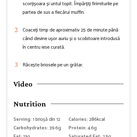
scorțișoara și untul topit. Împărțiți firimiturile pe
partea de sus a fiecărui muffin.
Coaceți timp de aproximativ 25 de minute până
când devine ușor auriu și o scobitoare introdusă
în centru iese curată.
Răcește briosele pe un grătar.
Video
Nutrition
Serving:
1
brioșă din 12
Calories:
286
kcal
Carbohydrates:
39.6
g
Protein:
4.6
g
Fat:
13
g
Saturated Fat:
2.5
g