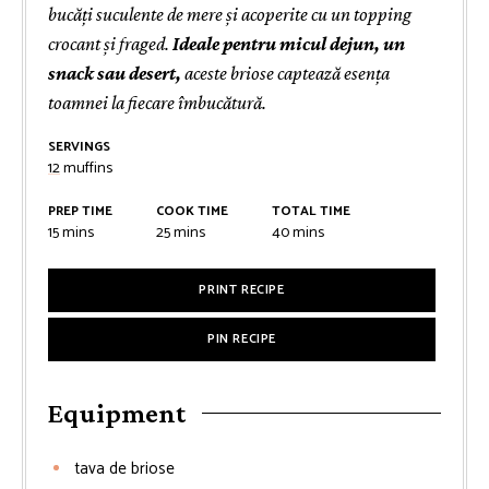
bucăți suculente de mere și acoperite cu un topping
crocant și fraged.
Ideale pentru micul dejun, un
snack sau desert,
aceste briose captează esența
toamnei la fiecare îmbucătură.
SERVINGS
12
muffins
PREP TIME
COOK TIME
TOTAL TIME
minutes
minutes
minutes
15
mins
25
mins
40
mins
PRINT RECIPE
PIN RECIPE
Equipment
tava de briose