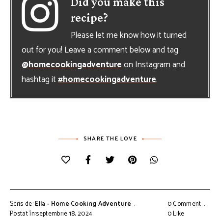
Did you make this
recipe?
Please let me know how it turned
out for you! Leave a comment below and tag
@homecookingadventure
on Instagram and
hashtag it
#homecookingadventure
.
SHARE THE LOVE
Scris de:
Ella - Home Cooking Adventure
0 Comment
Postat în:septembrie 18, 2024
0
Like