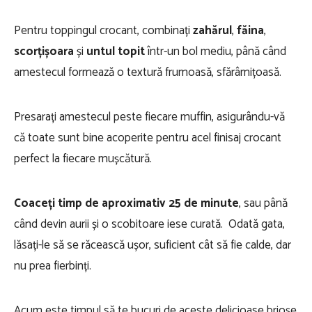
Pentru toppingul crocant, combinați
zahărul
,
făina
,
scorțișoara
și
untul topit
într-un bol mediu, până când
amestecul formează o textură frumoasă, sfărâmițoasă.
Presarați amestecul peste fiecare muffin, asigurându-vă
că toate sunt bine acoperite pentru acel finisaj crocant
perfect la fiecare mușcătură.
Coaceți timp de aproximativ 25 de minute
, sau până
când devin aurii și o scobitoare iese curată. Odată gata,
lăsați-le să se răcească ușor, suficient cât să fie calde, dar
nu prea fierbinți.
Acum este timpul să te bucuri de aceste delicioase brioșe