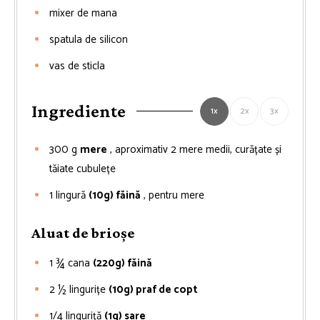
mixer de mana
spatula de silicon
vas de sticla
Ingrediente
1x
2x
3x
300
g
mere
, aproximativ 2 mere medii, curățate și
tăiate cubulețe
1
lingură
(10g) făină
, pentru mere
Aluat de brioșe
1 ¾
cana
(220g) făină
2 ½
lingurițe
(10g) praf de copt
1/4
linguriță
(1g) sare