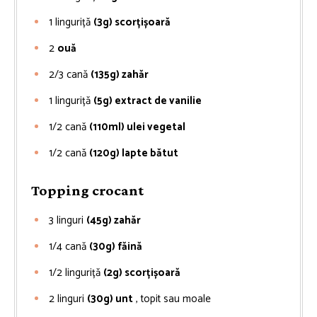
1
linguriță
(3g) scorțișoară
2
ouă
2/3
cană
(135g) zahăr
1
linguriță
(5g) extract de vanilie
1/2
cană
(110ml) ulei vegetal
1/2
cană
(120g) lapte bătut
Topping crocant
3
linguri
(45g) zahăr
1/4
cană
(30g) făină
1/2
linguriță
(2g) scorțișoară
2
linguri
(30g) unt
, topit sau moale