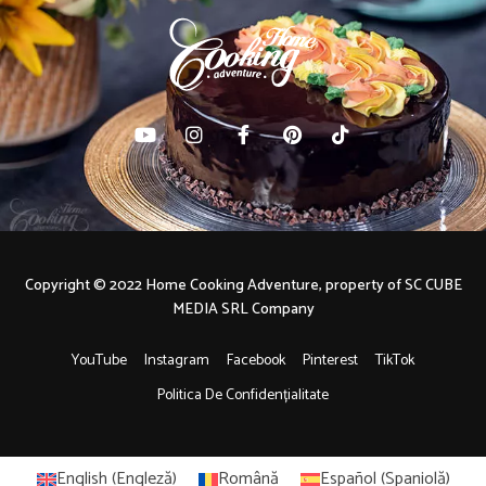
Copyright © 2022 Home Cooking Adventure, property of SC CUBE
MEDIA SRL Company
YouTube
Instagram
Facebook
Pinterest
TikTok
Politica De Confidențialitate
English
(
Engleză
)
Română
Español
(
Spaniolă
)