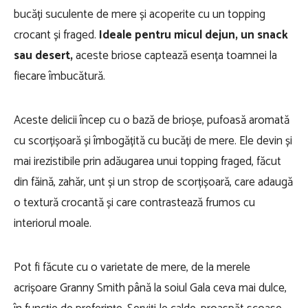
bucăți suculente de mere și acoperite cu un topping
crocant și fraged.
Ideale pentru micul dejun, un snack
sau desert,
aceste briose captează esența toamnei la
fiecare îmbucătură.
Aceste delicii încep cu o bază de brioșe, pufoasă aromată
cu scorțișoară și îmbogățită cu bucăți de mere. Ele devin și
mai irezistibile prin adăugarea unui topping fraged, făcut
din făină, zahăr, unt și un strop de scorțișoară, care adaugă
o textură crocantă și care contrastează frumos cu
interiorul moale.
Pot fi făcute cu o varietate de mere, de la merele
acrișoare Granny Smith până la soiul Gala ceva mai dulce,