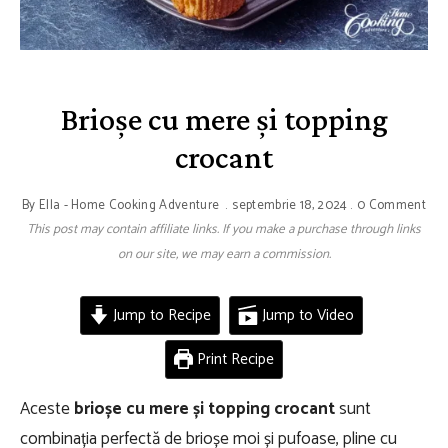
Brioșe cu mere și topping
crocant
By
Ella - Home Cooking Adventure
septembrie 18, 2024
0 Comment
This post may contain affiliate links. If you make a purchase through links
on our site, we may earn a commission.
Jump to Recipe
Jump to Video
Print Recipe
Aceste
brioșe cu mere și topping crocant
sunt
combinația perfectă de brioșe moi și pufoase, pline cu