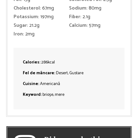
Cholesterol:
67
mg
Sodium:
80
mg
Potassium:
197
mg
Fiber:
2.1
g
Sugar:
21.2
g
Calcium:
57
mg
Iron:
2
mg
Calories:
286
kcal
Fel de mâncare:
Desert, Gustare
Cuisine:
Americană
Keyword:
brioșe, mere