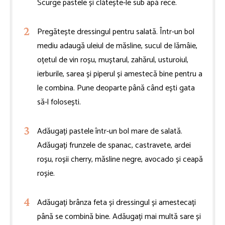
Scurge pastele și clătește-le sub apă rece.
Pregătește dressingul pentru salată. Într-un bol
mediu adaugă uleiul de măsline, sucul de lămâie,
oțetul de vin roșu, muștarul, zahărul, usturoiul,
ierburile, sarea și piperul și amestecă bine pentru a
le combina. Pune deoparte până când ești gata
să-l folosești.
Adăugați pastele într-un bol mare de salată.
Adăugați frunzele de spanac, castravete, ardei
roșu, roșii cherry, măsline negre, avocado și ceapă
roșie.
Adăugați brânza feta și dressingul și amestecați
până se combină bine. Adăugați mai multă sare și