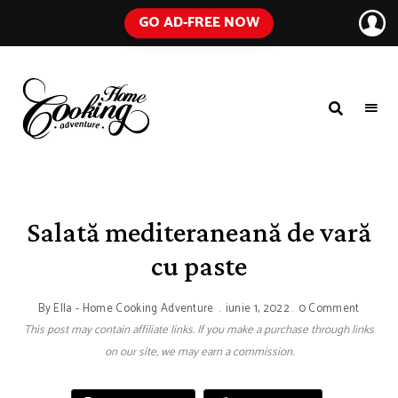
GO AD-FREE NOW
HOME
A
Food
COOKING
Blog
with
ADVENTURE
Tested
Recipes
Using
Salată mediteraneană de vară
Everyday
Ingredients
cu paste
By
Ella - Home Cooking Adventure
iunie 1, 2022
0 Comment
This post may contain affiliate links. If you make a purchase through links
on our site, we may earn a commission.