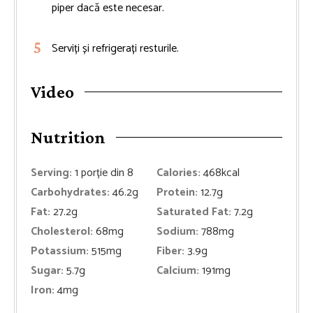
piper dacă este necesar.
Serviți și refrigerați resturile.
Video
Nutrition
Serving:
1
porție din 8
Calories:
468
kcal
Carbohydrates:
46.2
g
Protein:
12.7
g
Fat:
27.2
g
Saturated Fat:
7.2
g
Cholesterol:
68
mg
Sodium:
788
mg
Potassium:
515
mg
Fiber:
3.9
g
Sugar:
5.7
g
Calcium:
191
mg
Iron:
4
mg