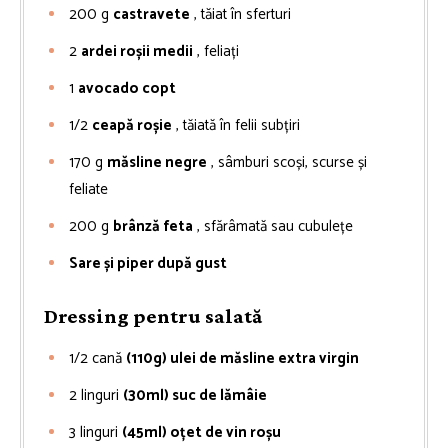
200
g
castravete
, tăiat în sferturi
2
ardei roșii medii
, feliați
1
avocado copt
1/2
ceapă roșie
, tăiată în felii subțiri
170
g
măsline negre
, sâmburi scoși, scurse și
feliate
200
g
brânză feta
, sfărâmată sau cubulețe
Sare și piper după gust
Dressing pentru salată
1/2
cană
(110g) ulei de măsline extra virgin
2
linguri
(30ml) suc de lămâie
3
linguri
(45ml) oțet de vin roșu