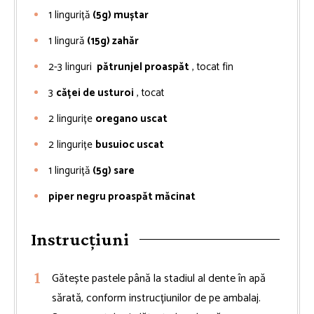
1
linguriță
(5g) muștar
1
lingură
(15g) zahăr
2-3
linguri
pătrunjel proaspăt
, tocat fin
3
căței de usturoi
, tocat
2
lingurițe
oregano uscat
2
lingurițe
busuioc uscat
1
linguriță
(5g) sare
piper negru proaspăt măcinat
Instrucțiuni
Gătește pastele până la stadiul al dente în apă
sărată, conform instrucțiunilor de pe ambalaj.