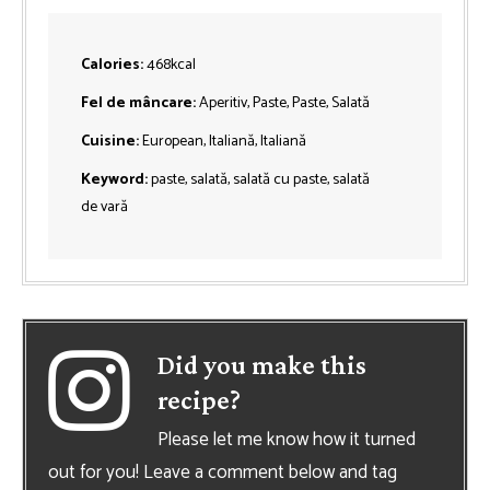
Calories:
468
kcal
Fel de mâncare:
Aperitiv, Paste, Paste, Salată
Cuisine:
European, Italiană, Italiană
Keyword:
paste, salată, salată cu paste, salată
de vară
Did you make this
recipe?
Please let me know how it turned
out for you! Leave a comment below and tag