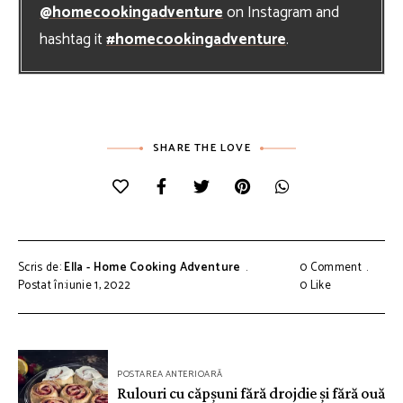
@homecookingadventure
on Instagram and
hashtag it
#homecookingadventure
.
SHARE THE LOVE
Scris de:
Ella - Home Cooking Adventure
0 Comment
Postat în:iunie 1, 2022
0
Like
Navigare
POSTAREA ANTERIOARĂ
în
Rulouri cu căpșuni fără drojdie și fără ouă