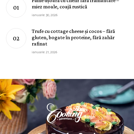
Pâine ușoară cu chefir fără frământare –
miez moale, coajă rustică
ianuarie 30, 2026
Trufe cu cottage cheese și cocos – fără
gluten, bogate în proteine, fără zahăr
rafinat
ianuarie 21, 2026