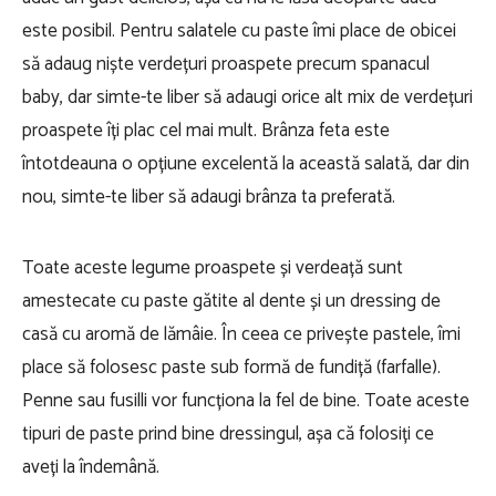
este posibil. Pentru salatele cu paste îmi place de obicei
să adaug niște verdețuri proaspete precum spanacul
baby, dar simte-te liber să adaugi orice alt mix de verdețuri
proaspete îți plac cel mai mult. Brânza feta este
întotdeauna o opțiune excelentă la această salată, dar din
nou, simte-te liber să adaugi brânza ta preferată.
Toate aceste legume proaspete și verdeață sunt
amestecate cu paste gătite al dente și un dressing de
casă cu aromă de lămâie. În ceea ce privește pastele, îmi
place să folosesc paste sub formă de fundiță (farfalle).
Penne sau fusilli vor funcționa la fel de bine. Toate aceste
tipuri de paste prind bine dressingul, așa că folosiți ce
aveți la îndemână.