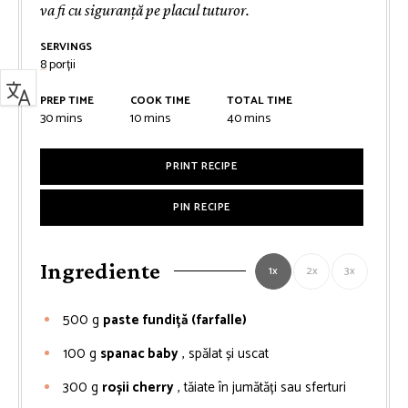
va fi cu siguranță pe placul tuturor.
SERVINGS
8
porții
PREP TIME
COOK TIME
TOTAL TIME
minutes
minutes
minutes
30
mins
10
mins
40
mins
PRINT RECIPE
PIN RECIPE
Ingrediente
1x
2x
3x
500
g
paste fundiță (farfalle)
100
g
spanac baby
, spălat și uscat
300
g
roșii cherry
, tăiate în jumătăți sau sferturi