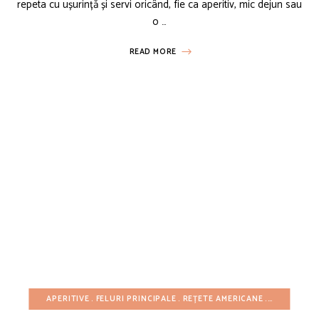
repeta cu ușurință și servi oricând, fie ca aperitiv, mic dejun sau
o …
READ MORE
APERITIVE
FELURI PRINCIPALE
REȚETE AMERICANE
REȚETE CU