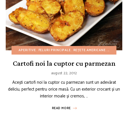
APERITIVE
FELURI PRINCIPALE
REȚETE AMERICANE
REȚETE CU
Cartofi noi la cuptor cu parmezan
august 22, 2012
Acești cartofi noi la cuptor cu parmezan sunt un adevărat
deliciu, perfect pentru orice masă. Cu un exterior crocant și un
interior moale și cremos, …
READ MORE