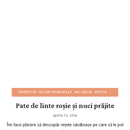
APERITIVE
FELURI PRINCIPALE
MIC DEJUN
REȚETE AMERICANE
Pate de linte roșie și nuci prăjite
aprilie 10, 2014
Îmi face plăcere să descopăr rețete sănătoase pe care să le pot