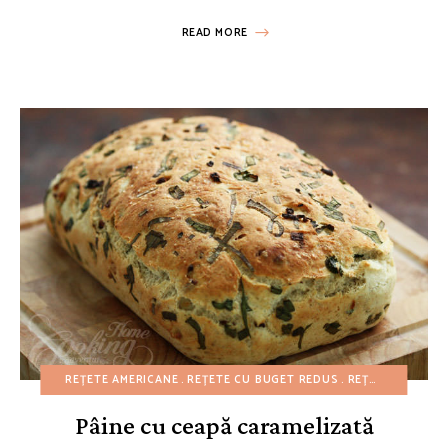
READ MORE
REȚETE AMERICANE
REȚETE CU BUGET REDUS
REȚETE DE 4 IULIE
Pâine cu ceapă caramelizată