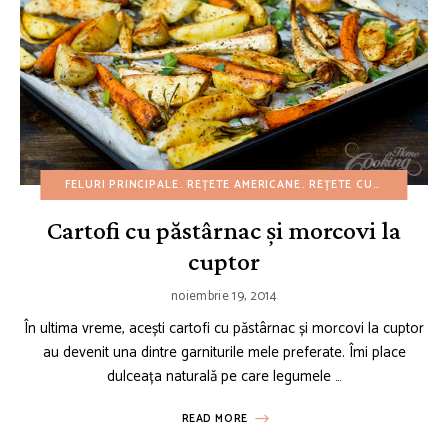
FELURI PRINCIPALE
REȚETE AMERICANE
REȚETE CU BUGET REDUS
Cartofi cu păstârnac și morcovi la
cuptor
noiembrie 19, 2014
În ultima vreme, acești cartofi cu păstârnac și morcovi la cuptor
au devenit una dintre garniturile mele preferate. Îmi place
dulceața naturală pe care legumele …
READ MORE