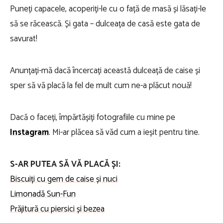
Puneți capacele, acoperiți-le cu o față de masă și lăsați-le
să se răcească. Și gata – dulceața de casă este gata de
savurat!
Anunțați-mă dacă încercați această dulceață de caise și
sper să vă placă la fel de mult cum ne-a plăcut nouă!
Dacă o faceți, împărtășiți fotografiile cu mine pe
Instagram
. Mi-ar plăcea să văd cum a ieșit pentru tine.
S-AR PUTEA SĂ VĂ PLACĂ ȘI:
Biscuiți cu gem de caise și nuci
Limonadă Sun-Fun
Prăjitură cu piersici și bezea