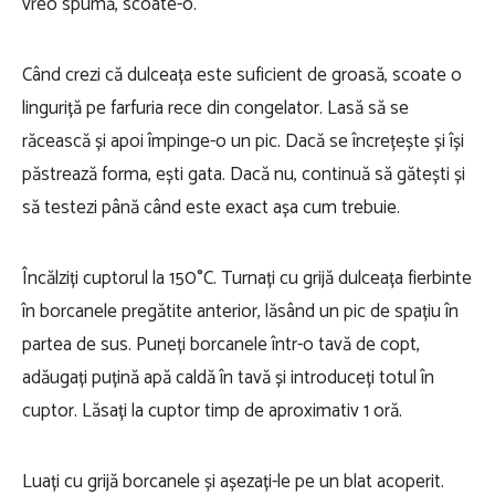
vreo spumă, scoate-o.
Când crezi că dulceața este suficient de groasă, scoate o
linguriță pe farfuria rece din congelator. Lasă să se
răcească și apoi împinge-o un pic. Dacă se încrețește și își
păstrează forma, ești gata. Dacă nu, continuă să gătești și
să testezi până când este exact așa cum trebuie.
Încălziți cuptorul la 150°C. Turnați cu grijă dulceața fierbinte
în borcanele pregătite anterior, lăsând un pic de spațiu în
partea de sus. Puneți borcanele într-o tavă de copt,
adăugați puțină apă caldă în tavă și introduceți totul în
cuptor. Lăsați la cuptor timp de aproximativ 1 oră.
Luați cu grijă borcanele și așezați-le pe un blat acoperit.