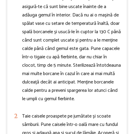
asigură-te că sunt bine uscate înainte de a
adăuga gemul în interior. Dacă nu ai o mașină de
spălat vase cu setare de temperatură înaltă, doar
spală borcanele și usucă-le în cuptor la 130 C până
când sunt complet uscate și pentru a le menține
calde până când gemul este gata. Pune capacele
într-o tigaie cu apă fierbinte, dar nu chiar în
clocot, timp de 5 minute. Sterilizează întotdeauna
mai multe borcane în cazul în care ai mai multă
dulceață decât ai anticipat. Menține borcanele
calde pentru a preveni spargerea lor atunci când
le umpli cu gemul fierbinte.
Taie caisele proaspete pe jumătate și scoate
sâmburii. Pune caisele într-o oală mare cu fundul
gros și adaugă apa și sucul de lămâie. Acoperă și