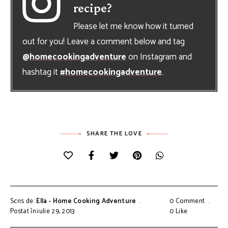
recipe?
Please let me know how it turned
out for you! Leave a comment below and tag
@homecookingadventure
on Instagram and
hashtag it
#homecookingadventure
.
SHARE THE LOVE
Scris de:
Ella - Home Cooking Adventure
0 Comment
Postat în:iulie 29, 2013
0
Like