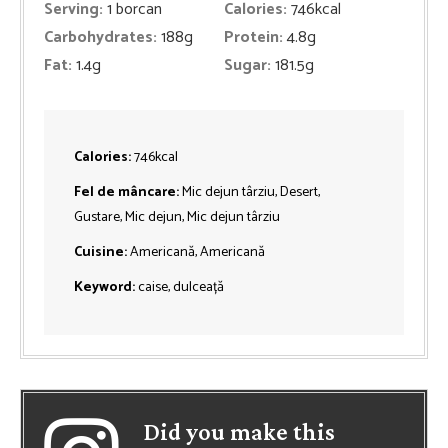
Serving:
1
borcan
Calories:
746
kcal
Carbohydrates:
188
g
Protein:
4.8
g
Fat:
1.4
g
Sugar:
181.5
g
Calories:
746
kcal
Fel de mâncare:
Mic dejun târziu, Desert,
Gustare, Mic dejun, Mic dejun târziu
Cuisine:
Americană, Americană
Keyword:
caise, dulceață
Did you make this