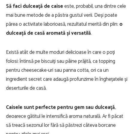
Să faci dulceață de caise
este, probabil, una dintre cele
mai bune metode de a păstra gustul verii. Deși poate
părea o activitate laborioasă, rezultatul merită din plin:
o
dulceață de casă aromată și versatilă
.
Există atât de multe moduri delicioase în care o poți
folosi: întinsă pe biscuiți sau pâine prăjită, ca topping
pentru cheesecake-uri sau panna cotta, ori ca un
ingredient secret care adaugă profunzime în înghețatele și
deserturile de casă.
Caisele sunt perfecte pentru gem sau dulceață
,
deoarece gătitul le intensifică aroma naturală. Ar fi păcat
să treacă sezonul lor fără să păstrezi câteva borcane