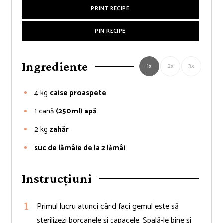
PRINT RECIPE
PIN RECIPE
Ingrediente
1x
2x
3x
4
kg
caise proaspete
1
cană
(250ml) apă
2
kg
zahăr
suc de lămâie de la 2 lămâi
Instrucțiuni
Primul lucru atunci când faci gemul este să
sterilizezi borcanele și capacele. Spală-le bine și