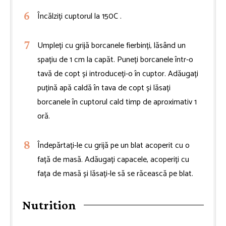
Încălziți cuptorul la 150C .
Umpleți cu grijă borcanele fierbinți, lăsând un
spațiu de 1 cm la capăt. Puneți borcanele într-o
tavă de copt și introduceți-o în cuptor. Adăugați
puțină apă caldă în tava de copt și lăsați
borcanele în cuptorul cald timp de aproximativ 1
oră.
Îndepărtați-le cu grijă pe un blat acoperit cu o
față de masă. Adăugați capacele, acoperiți cu
fața de masă și lăsați-le să se răcească pe blat.
Nutrition