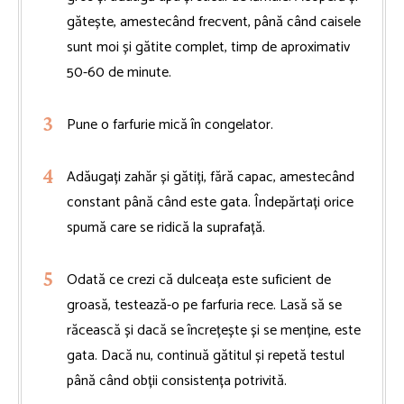
gătește, amestecând frecvent, până când caisele
sunt moi și gătite complet, timp de aproximativ
50-60 de minute.
Pune o farfurie mică în congelator.
Adăugați zahăr și gătiți, fără capac, amestecând
constant până când este gata. Îndepărtați orice
spumă care se ridică la suprafață.
Odată ce crezi că dulceața este suficient de
groasă, testează-o pe farfuria rece. Lasă să se
răcească și dacă se încrețește și se menține, este
gata. Dacă nu, continuă gătitul și repetă testul
până când obții consistența potrivită.