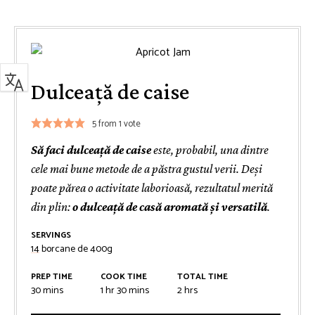
Dulceață de caise
5
from 1 vote
Să faci dulceață de caise
este, probabil, una dintre
cele mai bune metode de a păstra gustul verii. Deși
poate părea o activitate laborioasă, rezultatul merită
din plin:
o dulceață de casă aromată și versatilă
.
SERVINGS
14
borcane de 400g
PREP TIME
COOK TIME
TOTAL TIME
minutes
hour
minutes
hours
30
mins
1
hr
30
mins
2
hrs