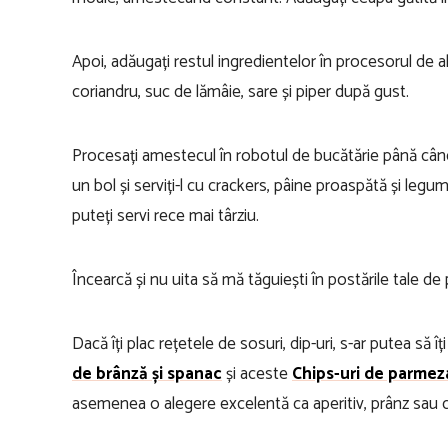
Apoi, adăugați restul ingredientelor în procesorul de al
coriandru, suc de lămâie, sare și piper după gust.
Procesați amestecul în robotul de bucătărie până când
un bol și serviți-l cu crackers, pâine proaspătă și legume
puteți servi rece mai târziu.
Încearcă și nu uita să mă tăguiești în postările tale de
Dacă îți plac rețetele de sosuri, dip-uri, s-ar putea să î
de brânză și spanac
și aceste
Chips-uri de parmez
asemenea o alegere excelentă ca aperitiv, prânz sau c