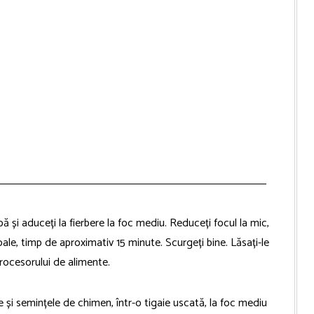
ă și aduceți la fierbere la foc mediu. Reduceți focul la mic,
oale, timp de aproximativ 15 minute. Scurgeți bine. Lăsați-le
procesorului de alimente.
le și semințele de chimen, într-o tigaie uscată, la foc mediu