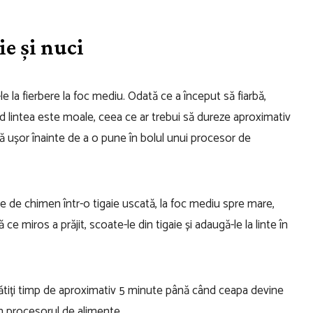
ie și nuci
le la fierbere la foc mediu. Odată ce a început să fiarbă,
când lintea este moale, ceea ce ar trebui să dureze aproximativ
scă ușor înainte de a o pune în bolul unui procesor de
ele de chimen într-o tigaie uscată, la foc mediu spre mare,
miros a prăjit, scoate-le din tigaie și adaugă-le la linte în
i gătiți timp de aproximativ 5 minute până când ceapa devine
n procesorul de alimente.