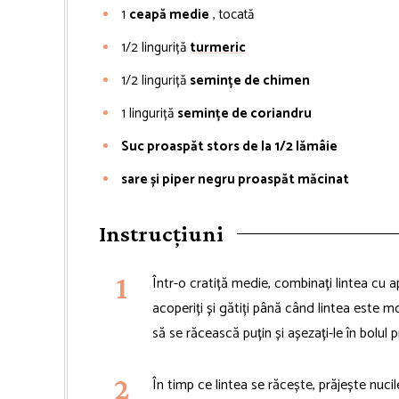
1
ceapă medie
, tocată
1/2
linguriță
turmeric
1/2
linguriță
semințe de chimen
1
linguriță
semințe de coriandru
Suc proaspăt stors de la 1/2 lămâie
sare și piper negru proaspăt măcinat
Instrucțiuni
Într-o cratiță medie, combinați lintea cu ap
acoperiți și gătiți până când lintea este m
să se răcească puțin și așezați-le în bolul 
În timp ce lintea se răcește, prăjește nuci