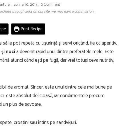
enture
aprilie 10, 2014
0 Comment
 purchase through links on our site, we may earn a commission.
ipe
Print Recipe
ă le pot repeta cu ușurință și servi oricând, fie ca aperitiv,
 și nuci
a devenit rapid unul dintre preferatele mele. Este
ână atunci când ești pe fugă, dar vrei totuși ceva nutritiv,
ibil de aromat. Sincer, este unul dintre cele mai bune pe
uci este absolut delicioasă, iar condimentele precum
i un plus de savoare.
spete, crostini sau întins pe sandvișuri.