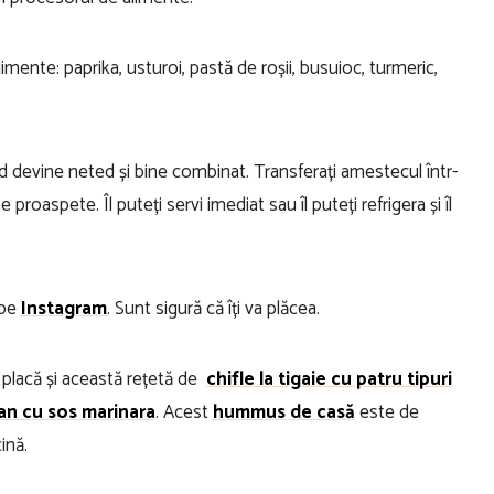
imente: paprika, usturoi, pastă de roșii, busuioc, turmeric,
 devine neted și bine combinat. Transferați amestecul într-
 proaspete. Îl puteți servi imediat sau îl puteți refrigera și îl
 pe
Instagram
. Sunt sigură că îți va plăcea.
ți placă și această rețetă de
chifle la tigaie cu patru tipuri
an cu sos marinara
. Acest
hummus de casă
este de
ină.