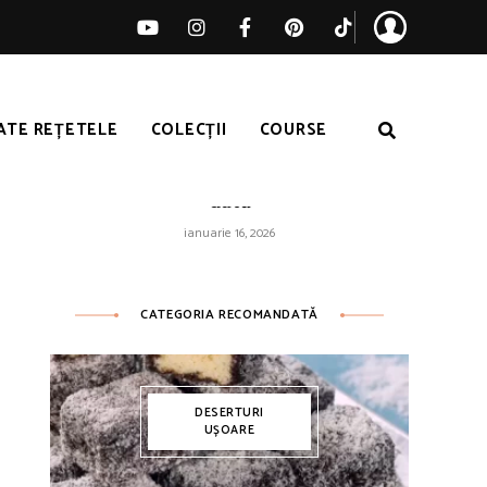
ATE REȚETELE
COLECȚII
COURSE
Orez galben ușor – pufos de fiecare
dată
ianuarie 16, 2026
CATEGORIA RECOMANDATĂ
DESERTURI
UȘOARE