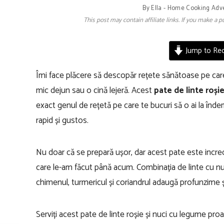
By
Ella - Home Cooking Adv
This post may contain affiliate links. If you make a
Jump to Rec
Îmi face plăcere să descopăr rețete sănătoase pe care s
mic dejun sau o cină lejeră. Acest
pate de linte roșie
exact genul de rețetă pe care te bucuri să o ai la îndem
rapid și gustos.
Nu doar că se prepară ușor, dar acest pate este incred
care le-am făcut până acum. Combinația de linte cu n
chimenul, turmericul și coriandrul adaugă profunzime ș
Serviți acest pate de linte roșie și nuci cu legume proa