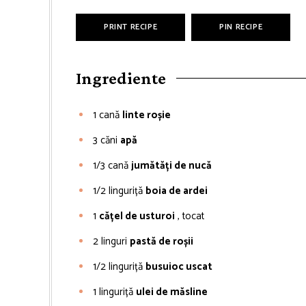
PRINT RECIPE
PIN RECIPE
Ingrediente
1
cană
linte roșie
3
căni
apă
1/3
cană
jumătăți de nucă
1/2
linguriță
boia de ardei
1
cățel de usturoi
, tocat
2
linguri
pastă de roșii
1/2
linguriță
busuioc uscat
1
linguriță
ulei de măsline