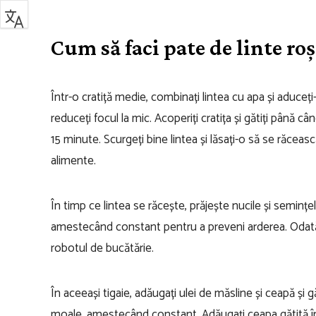
Cum să faci pate de linte roș
Într-o cratiță medie, combinați lintea cu apa și aduceți-
reduceți focul la mic. Acoperiți cratița și gătiți până 
15 minute. Scurgeți bine lintea și lăsați-o să se răcea
alimente.
În timp ce lintea se răcește, prăjește nucile și seminț
amestecând constant pentru a preveni arderea. Odată ce 
robotul de bucătărie.
În aceeași tigaie, adăugați ulei de măsline și ceapă ș
moale, amestecând constant. Adăugați ceapa gătită î