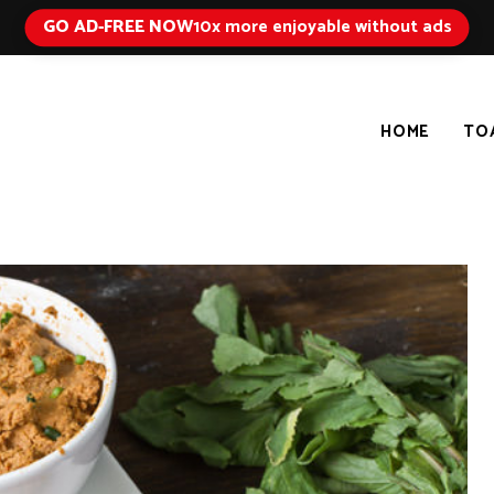
GO AD-FREE NOW
10x more enjoyable without ads
HOME
TO