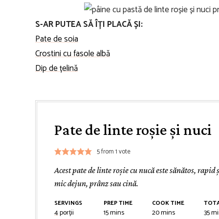
S-AR PUTEA SĂ ÎȚI PLACĂ ȘI:
Pate de soia
Crostini cu fasole albă
Dip de țelină
Pate de linte roșie și nuci
5
from 1 vote
Acest pate de linte roșie cu nucă este sănătos, rapid ș
mic dejun, prânz sau cină.
SERVINGS
PREP TIME
COOK TIME
TOTA
minutes
minutes
mi
4
porții
15
mins
20
mins
35
mi