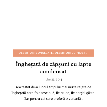
REȚETE CU BUGET REDUS
DESERTURI CONGELATE
REȚETE DE GUSTĂRI
DESERTURI CU FRUCTE
REȚETE DE IARNĂ
DESERTURI 
Înghețată de căpșuni cu lapte
condensat
iulie 23, 2014
Am testat de-a lungul timpului mai multe rețete de
înghețată care folosesc ouă, fie crude, fie parțial gătite.
Dar pentru cei care preferă o variantă …