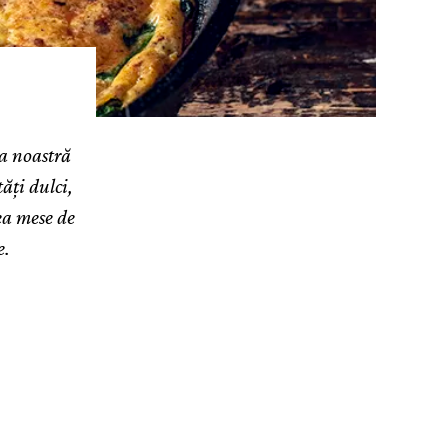
ia noastră
ăți dulci,
rea mese de
e.