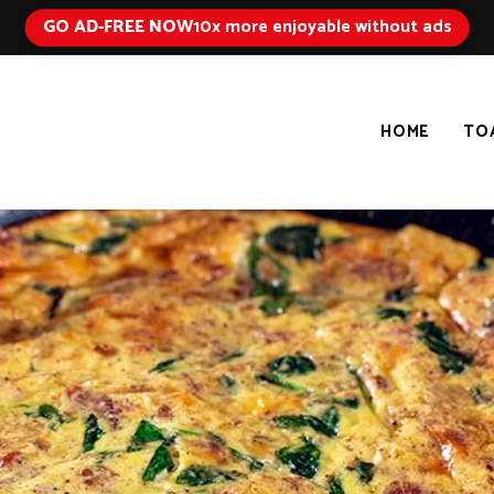
GO AD-FREE NOW
10x more enjoyable without ads
HOME
TO