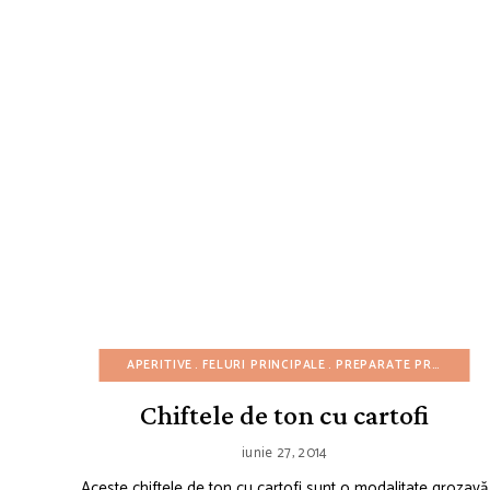
APERITIVE
FELURI PRINCIPALE
PREPARATE PRĂJITE
RE
Chiftele de ton cu cartofi
iunie 27, 2014
Aceste chiftele de ton cu cartofi sunt o modalitate grozavă