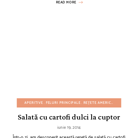
READ MORE
ȚETE AMERICANE
APERITIVE
REȚETE CU BUGET REDUS
FELURI PRINCIPALE
REȚETE CU CARTOFI
REȚETE AMERICANE
REȚETE 
REȚETE D
Salată cu cartofi dulci la cuptor
iunie 19, 2014
Într-o zi, am descoperit această rețetă de salată cu cartofi