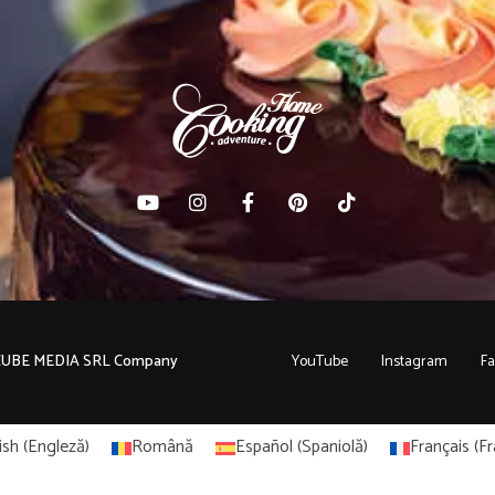
C CUBE MEDIA SRL Company
YouTube
Instagram
F
ish
(
Engleză
)
Română
Español
(
Spaniolă
)
Français
(
Fr