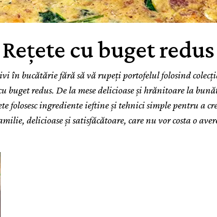
Rețete cu buget redus
tivi în bucătărie fără să vă rupeți portofelul folosind colecț
 cu buget redus. De la mese delicioase și hrănitoare la bunăt
ete folosesc ingrediente ieftine și tehnici simple pentru a c
amilie, delicioase și satisfăcătoare, care nu vor costa o aver