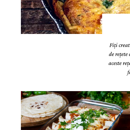
Fiți crea
de rețete
aceste reț
f