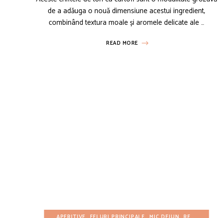
de a adăuga o nouă dimensiune acestui ingredient,
combinând textura moale și aromele delicate ale …
READ MORE
APERITIVE
FELURI PRINCIPALE
MIC DEJUN
REȚETE AMERICANE