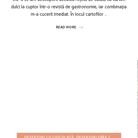
dulci la cuptor într-o revistă de gastronomie, iar combinația
m-a cucerit imediat. În locul cartofilor …
READ MORE
REȚETE CU BUGET REDUS
DESERTURI CU CIOCOLATĂ
REȚETE DE CRĂCIUN
DESERTURI FĂRĂ COACERE
REȚETE DE GUSTĂ
DESE