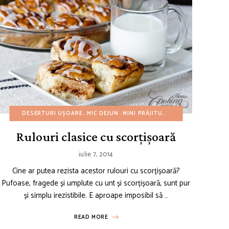
FĂRĂ COACERE
REȚETE DE PÂINE
DESERTURI UȘOARE
DESERTURI UȘOARE
REȚETE DE PRIMĂVARĂ
MIC DEJUN
REȚETE AMERICANE
MINI PRĂJITURI
REȚETE DE TOAMNĂ
REȚETE AMERICAN
REȚETE CU BUGE
REȚETE DE
Rulouri clasice cu scorțișoară
iulie 7, 2014
Cine ar putea rezista acestor rulouri cu scorțișoară?
Pufoase, fragede și umplute cu unt și scorțișoară, sunt pur
și simplu irezistibile. E aproape imposibil să …
READ MORE