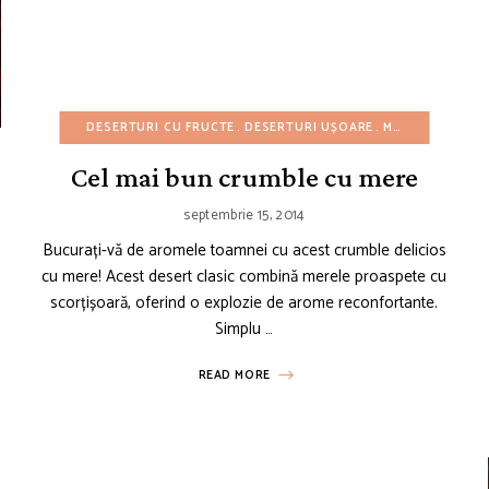
DE IARNĂ
REȚETE DE PRIMĂVARĂ
DESERTURI CU FRUCTE
REȚETE DE TOAMNĂ
DESERTURI UȘOARE
REȚETE DE VARĂ
MIC DEJUN
REȚ
R
Cel mai bun crumble cu mere
septembrie 15, 2014
Bucurați-vă de aromele toamnei cu acest crumble delicios
cu mere! Acest desert clasic combină merele proaspete cu
scorțișoară, oferind o explozie de arome reconfortante.
Simplu …
READ MORE