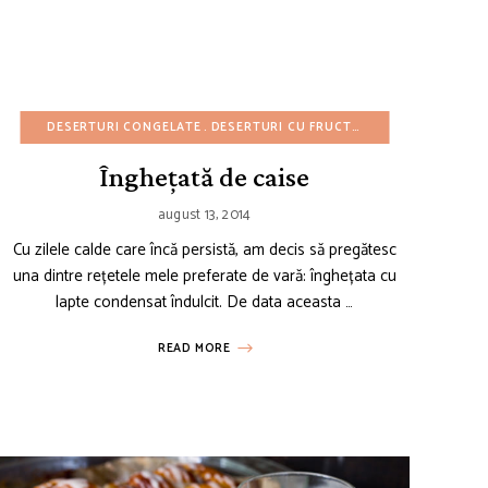
ETE AMERICANE
EȚETE FĂRĂ LACTATE
DESERTURI CONGELATE
REȚETE CU BUGET REDUS
REȚETE FĂRĂ OUĂ
DESERTURI CU FRUCTE
REȚETE FĂRĂ ZAHĂR
REȚETE DE GUSTĂRI
DESERTURI FĂRĂ 
REȚETE MEX
REȚETE DE
Înghețată de caise
august 13, 2014
Cu zilele calde care încă persistă, am decis să pregătesc
una dintre rețetele mele preferate de vară: înghețata cu
lapte condensat îndulcit. De data aceasta …
READ MORE