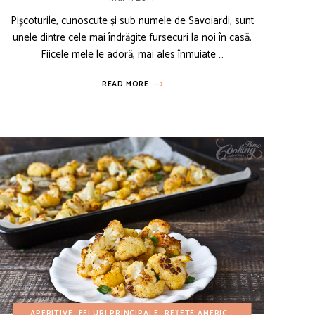
Pișcoturile, cunoscute și sub numele de Savoiardi, sunt
unele dintre cele mai îndrăgite fursecuri la noi în casă.
Fiicele mele le adoră, mai ales înmuiate …
READ MORE
RI
RTURI UȘOARE
REȚETE DE IARNĂ
APERITIVE
MINI PRĂJITURI
FELURI PRINCIPALE
REȚETE DE PAȘTI
REȚETE AMERICANE
REȚETE AMERICANE
REȚETE DE PRIMĂVARĂ
REȚETE CU BUGET RE
REȚETE CU BU
REȚETE DE