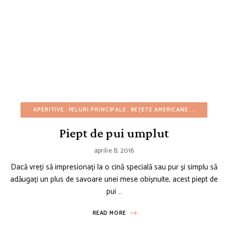
APERITIVE
FELURI PRINCIPALE
REȚETE AMERICANE
REȚETE CU
Piept de pui umplut
aprilie 8, 2016
Dacă vreți să impresionați la o cină specială sau pur și simplu să
adăugați un plus de savoare unei mese obișnuite, acest piept de
pui …
READ MORE