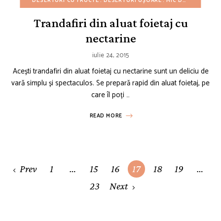
DESERTURI CU FRUCTE
DESERTURI UȘOARE
MIC DEJUN
MINI P
Trandafiri din aluat foietaj cu
nectarine
iulie 24, 2015
Acești trandafiri din aluat foietaj cu nectarine sunt un deliciu de
vară simplu și spectaculos. Se prepară rapid din aluat foietaj, pe
care îl poți …
READ MORE
Posts
Prev
1
…
15
16
17
18
19
…
navigation
23
Next