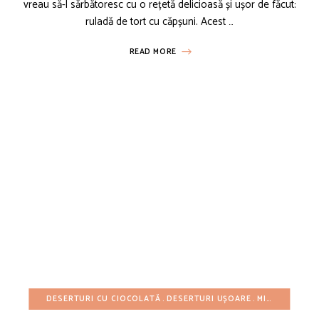
vreau să-l sărbătoresc cu o rețetă delicioasă și ușor de făcut:
ruladă de tort cu căpșuni. Acest …
READ MORE
DESERTURI CU CIOCOLATĂ
DESERTURI UȘOARE
MINI PRĂJITURI