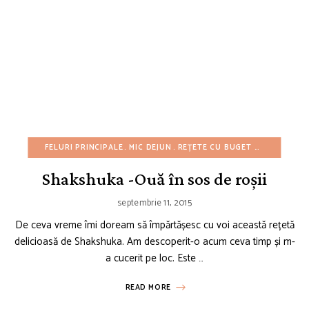
FELURI PRINCIPALE
MIC DEJUN
REȚETE CU BUGET REDUS
REȚE
Shakshuka -Ouă în sos de roșii
septembrie 11, 2015
De ceva vreme îmi doream să împărtășesc cu voi această rețetă
delicioasă de Shakshuka. Am descoperit-o acum ceva timp și m-
a cucerit pe loc. Este …
READ MORE