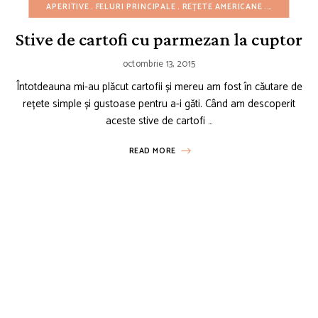
APERITIVE
FELURI PRINCIPALE
REȚETE AMERICANE
REȚETE CU
Stive de cartofi cu parmezan la cuptor
octombrie 13, 2015
Întotdeauna mi-au plăcut cartofii și mereu am fost în căutare de
rețete simple și gustoase pentru a-i găti. Când am descoperit
aceste stive de cartofi …
READ MORE