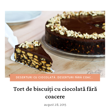
DESERTURI CU CIOCOLATĂ
DESERTURI FĂRĂ COACERE
DESERT
Tort de biscuiți cu ciocolată fără
coacere
august 28, 2015