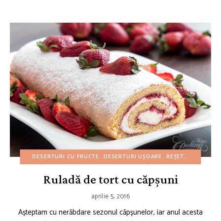
DESERTURI CU FRUCTE
DESERTURI UȘOARE
REȚETE CU BUGET REDUS
Ruladă de tort cu căpșuni
aprilie 5, 2016
Așteptam cu nerăbdare sezonul căpșunelor, iar anul acesta