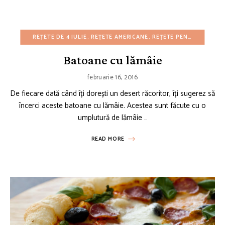
REȚETE DE 4 IULIE
REȚETE AMERICANE
REȚETE PENTRU ZIUA DE NAȘTERE
Batoane cu lămâie
februarie 16, 2016
De fiecare dată când îți dorești un desert răcoritor, îți sugerez să
încerci aceste batoane cu lămâie. Acestea sunt făcute cu o
umplutură de lămâie …
READ MORE