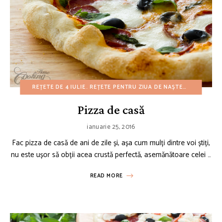
REȚETE DE 4 IULIE
REȚETE PENTRU ZIUA DE NAȘTERE
REȚETE D
Pizza de casă
ianuarie 25, 2016
Fac pizza de casă de ani de zile și, așa cum mulți dintre voi știți,
nu este ușor să obții acea crustă perfectă, asemănătoare celei …
READ MORE