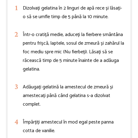
Dizolvați gelatina în 2 linguri de apă rece și lăsați-
o să se umfle timp de 5 până la 10 minute.
Într-o cratiță medie, aduceți la fierbere smântâna
pentru frișcă, laptele, sosul de zmeură și zahărul la
foc mediu spre mic (Nu fierbeți). Lăsați să se
răcească timp de 5 minute înainte de a adăuga
gelatina.
Adăugați gelatină la amestecul de zmeură și
amestecați până când gelatina s-a dizolvat
complet.
Împărțiți amestecul în mod egal peste panna
cotta de vanilie.