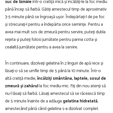
suc de lămâie
într-o cratiță mică și încălziți-le la foc mediu
până încep să fiarbă. Gătiți amestecul timp de aproximativ
3-5 minute până se îngroașă ușor. Îndepărtați-l de pe foc
și strecurați-l pentru a îndepărta orice semințe. Pentru a
avea mai mult sos de zmeură pentru servire, puteți dubla
rețeta și puteți folosi jumătate pentru panna cotta și
cealaltă jumătate pentru a avea la servire.
În continuare, dizolvați gelatina în 2 linguri de apă rece și
lăsați-o să se umfle timp de 5 până la 10 minute. Într-o
altă cratiță medie,
încălziți smântâna, laptele, sosul de
zmeură și zahărul
la foc mediu-mic. Fiți din nou atenți să
nu-l lăsați să fiarbă. Lăsați amestecul să se răcească timp
de 5 minute înainte de a adăuga
gelatina hidratată
,
amestecând până când gelatina s-a dizolvat complet.