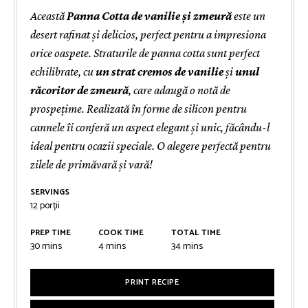
Această
Panna Cotta de vanilie și zmeură
este un
desert rafinat și delicios, perfect pentru a impresiona
orice oaspete. Straturile de panna cotta sunt perfect
echilibrate, cu
un strat cremos de vanilie
și
unul
răcoritor de zmeură
, care adaugă o notă de
prospețime. Realizată în forme de silicon pentru
cannele îi conferă un aspect elegant și unic, făcându-l
ideal pentru ocazii speciale. O alegere perfectă pentru
zilele de primăvară și vară!
SERVINGS
12
porții
PREP TIME
COOK TIME
TOTAL TIME
minutes
minutes
minutes
30
mins
4
mins
34
mins
PRINT RECIPE