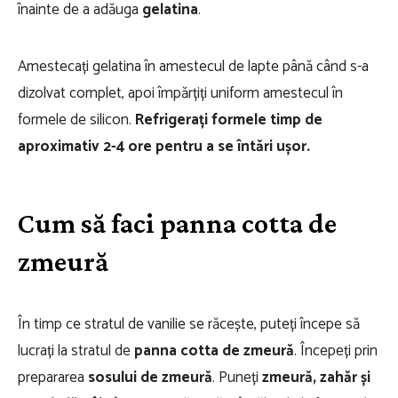
înainte de a adăuga
gelatina
.
Amestecați gelatina în amestecul de lapte până când s-a
dizolvat complet, apoi împărțiți uniform amestecul în
formele de silicon.
Refrigerați formele timp de
aproximativ 2-4 ore pentru a se întări ușor.
Cum să faci panna cotta de
zmeură
În timp ce stratul de vanilie se răcește, puteți începe să
lucrați la stratul de
panna cotta de zmeură
. Începeți prin
prepararea
sosului de zmeură
. Puneți
zmeură, zahăr și