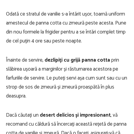
Odată ce stratul de vanilie s-a întărit ușor, toarnă uniform
amestecul de panna cotta cu zmeură peste acesta. Pune
din nou formele la frigider pentru a se întări complet timp
de cel puțin 4 ore sau peste noapte.
Înainte de servire,
dezlipiți cu grijă panna cotta
prin
slăbirea ușoară a marginilor și răsturnarea acestora pe
farfuriile de servire. Le puteți servi așa cum sunt sau cu un
strop de sos de zmeură și zmeură proaspătă în plus
deasupra.
Dacă căutați un
desert delicios și impresionant
, vă
recomand cu căldură să încercați această rețetă de panna
cotta de vanilie și zmeură. Dacă o faceți, asigurați-vă că