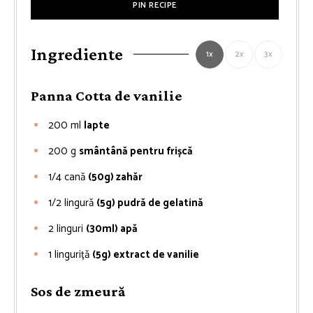
PIN RECIPE
Ingrediente
1x
2x
3x
Panna Cotta de vanilie
200
ml
lapte
200
g
smântână pentru frișcă
1/4
cană
(50g) zahăr
1/2
lingură
(5g) pudră de gelatină
2
linguri
(30ml) apă
1
linguriță
(5g) extract de vanilie
Sos de zmeură