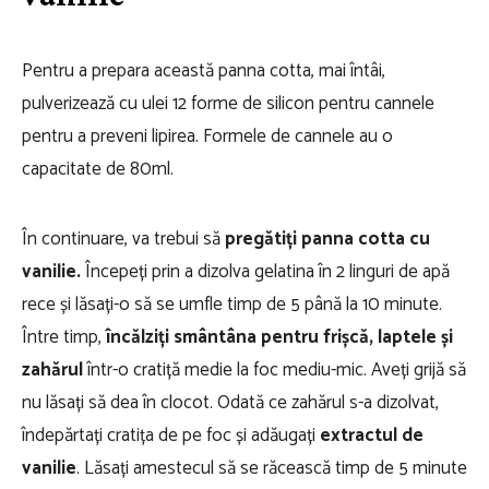
Pentru a prepara această panna cotta, mai întâi,
pulverizează cu ulei 12 forme de silicon pentru cannele
pentru a preveni lipirea. Formele de cannele au o
capacitate de 80ml.
În continuare, va trebui să
pregătiți panna cotta cu
vanilie.
Începeți prin a dizolva gelatina în 2 linguri de apă
rece și lăsați-o să se umfle timp de 5 până la 10 minute.
Între timp,
încălziți smântâna pentru frișcă, laptele și
zahărul
într-o cratiță medie la foc mediu-mic. Aveți grijă să
nu lăsați să dea în clocot. Odată ce zahărul s-a dizolvat,
îndepărtați cratița de pe foc și adăugați
extractul de
vanilie
. Lăsați amestecul să se răcească timp de 5 minute