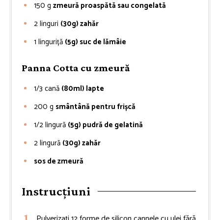
150
g
zmeură proaspătă sau congelată
2
linguri
(30g) zahăr
1
linguriță
(5g) suc de lămâie
Panna Cotta cu zmeură
1/3
cană
(80ml) lapte
200
g
smântână pentru frișcă
1/2
lingură
(5g) pudră de gelatină
2
lingură
(30g) zahăr
sos de zmeură
Instrucțiuni
Pulverizați 12 forme de silicon cannele cu ulei fără