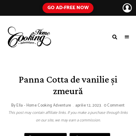
GO AD-FREE NOW
HOME
A
Food
COOKING
Blog
with
ADVENTURE
Tested
Recipes
Using
Panna Cotta de vanilie și
Everyday
Ingredients
zmeură
By
Ella - Home Cooking Adventure
aprilie 12, 2023
0 Comment
This post may contain affiliate links. If you make a purchase through links
on our site, we may earn a commission.