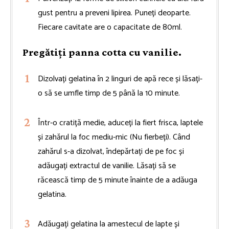
gust pentru a preveni lipirea. Puneți deoparte.
Fiecare cavitate are o capacitate de 80ml.
Pregătiți panna cotta cu vanilie.
Dizolvați gelatina în 2 linguri de apă rece și lăsați-
o să se umfle timp de 5 până la 10 minute.
Într-o cratiță medie, aduceți la fiert frisca, laptele
și zahărul la foc mediu-mic (Nu fierbeți). Când
zahărul s-a dizolvat, îndepărtați de pe foc și
adăugați extractul de vanilie. Lăsați să se
răcească timp de 5 minute înainte de a adăuga
gelatina.
Adăugați gelatina la amestecul de lapte și