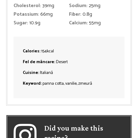
Cholesterol:
39
mg
Sodium:
25
mg
Potassium:
66
mg
Fiber:
0.8
g
Sugar:
10.9
g
Calcium:
55
mg
Calories:
154
kcal
Fel de mâncare:
Desert
Cuisine:
Italiană
Keyword:
panna cotta, vanilie, zmeură
Did you make this
recipe?