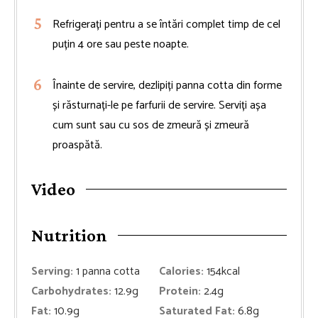
Refrigerați pentru a se întări complet timp de cel
puțin 4 ore sau peste noapte.
Înainte de servire, dezlipiți panna cotta din forme
și răsturnați-le pe farfurii de servire. Serviți așa
cum sunt sau cu sos de zmeură și zmeură
proaspătă.
Video
Nutrition
Serving:
1
panna cotta
Calories:
154
kcal
Carbohydrates:
12.9
g
Protein:
2.4
g
Fat:
10.9
g
Saturated Fat:
6.8
g