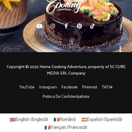
Copyright © 2022 Home Cooking Adventure, property of SC CUBE
MEDIA SRL Company
YouTube
Instagram
Facebook
Pinterest
TikTok
Politica De Confidențialitate
English
(
Engleză
)
Română
Español
(
Spaniolă
)
Français
(
Franceză
)