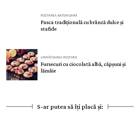
Navigare
POSTAREA ANTERIOARĂ
în
Pasca tradițională cu brânză dulce și
stafide
articole
URMĂTOAREA POSTARE
Fursecuri cu ciocolată albă, căpșuni și
lămâie
S-ar putea să îți placă și: