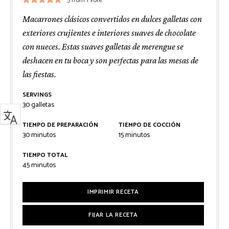
5
from 1 vote
Macarrones clásicos convertidos en dulces galletas con
exteriores crujientes e interiores suaves de chocolate
con nueces. Estas suaves galletas de merengue se
deshacen en tu boca y son perfectas para las mesas de
las fiestas.
SERVINGS
30
galletas
TIEMPO DE PREPARACIÓN
TIEMPO DE COCCIÓN
minutos
minutos
30
minutos
15
minutos
TIEMPO TOTAL
minutos
45
minutos
IMPRIMIR RECETA
FIJAR LA RECETA