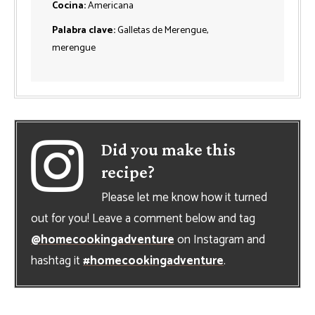
Cocina:
Americana
Palabra clave:
Galletas de Merengue,
merengue
Did you make this
recipe?
Please let me know how it turned
out for you! Leave a comment below and tag
@homecookingadventure
on Instagram and
hashtag it
#homecookingadventure
.