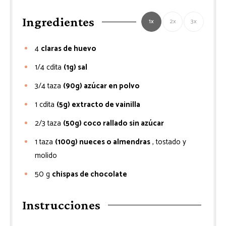
Ingredientes
1x
2x
3x
4
claras de huevo
1/4
cdita
(1g) sal
3/4
taza
(90g) azúcar en polvo
1
cdita
(5g) extracto de vainilla
2/3
taza
(50g) coco rallado sin azúcar
1
taza
(100g) nueces o almendras
, tostado y
molido
50
g
chispas de chocolate
Instrucciones