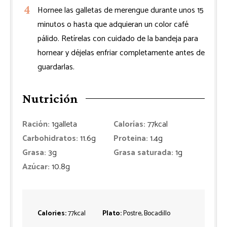
Hornee las galletas de merengue durante unos 15
minutos o hasta que adquieran un color café
pálido. Retírelas con cuidado de la bandeja para
hornear y déjelas enfriar completamente antes de
guardarlas.
Nutrición
Ración:
1
galleta
Calorías:
77
kcal
Carbohidratos:
11.6
g
Proteina:
1.4
g
Grasa:
3
g
Grasa saturada:
1
g
Azúcar:
10.8
g
Calories:
77
kcal
Plato:
Postre, Bocadillo