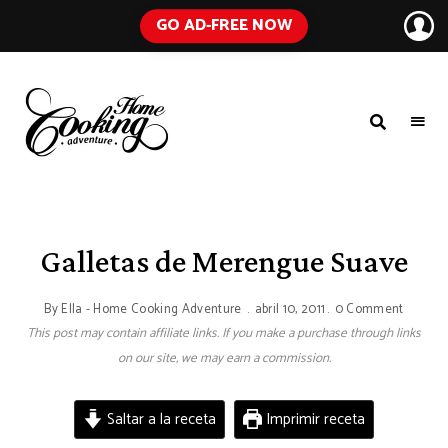
GO AD-FREE NOW
HOME
A
Food
COOKING
Blog
with
ADVENTURE
Tested
Recipes
Using
Galletas de Merengue Suave
Everyday
Ingredients
By
Ella - Home Cooking Adventure
abril 10, 2011
0 Comment
This post may contain affiliate links. If you make a purchase through links
on our site, we may earn a commission.
Saltar a la receta
Imprimir receta