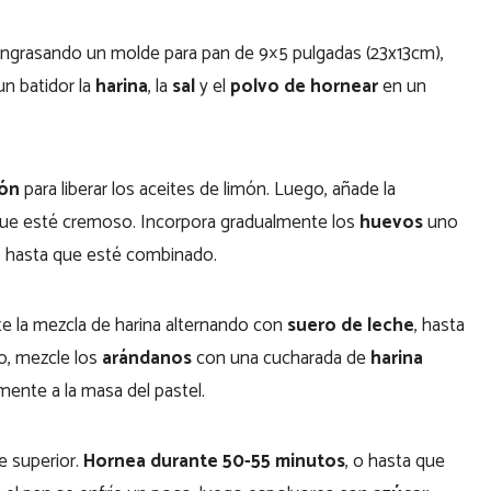
engrasando un molde para pan de 9×5 pulgadas (23x13cm),
n batidor la
harina
, la
sal
y el
polvo de hornear
en un
món
para liberar los aceites de limón. Luego, añade la
que esté cremoso. Incorpora gradualmente los
huevos
uno
o hasta que esté combinado.
te la mezcla de harina alternando con
suero de leche
, hasta
o, mezcle los
arándanos
con una cucharada de
harina
ente a la masa del pastel.
e superior.
Hornea durante 50-55 minutos
, o hasta que