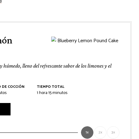
e
món
y húmedo, lleno del refrescante sabor de los limones y el
O DE COCCIÓN
TIEMPO TOTAL
tos
hora
minutos
utos
1
hora
15
minutos
1x
2x
3x