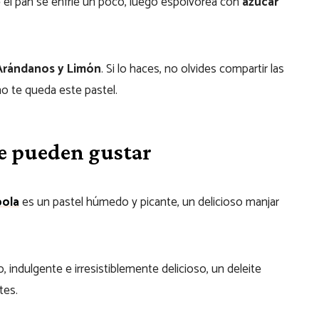
ue el pan se enfríe un poco, luego espolvorea con
azúcar
 Arándanos y Limón
. Si lo haces, no olvides compartir las
o te queda este pastel.
te pueden gustar
pola
es un pastel húmedo y picante, un delicioso manjar
, indulgente e irresistiblemente delicioso, un deleite
tes.