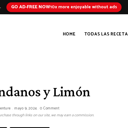
GO AD-FREE NOW
10x more enjoyable without ads
L
HOME
TODAS LAS RECETA
ándanos y Limón
venture
mayo 9, 2024
0 Comment
 purchase through links on our site, we may earn a commission.