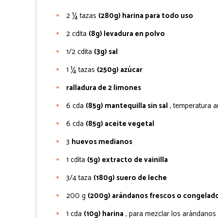
2 ¼
tazas
(280g) harina para todo uso
2
cdita
(8g) levadura en polvo
1/2
cdita
(3g) sal
1 ¼
tazas
(250g) azúcar
ralladura de 2 limones
6
cda
(85g) mantequilla sin sal
, temperatura 
6
cda
(85g) aceite vegetal
3
huevos medianos
1
cdita
(5g) extracto de vainilla
3/4
taza
(180g) suero de leche
200
g
(200g) arándanos frescos o congelad
1
cda
(10g) harina
, para mezclar los arándanos