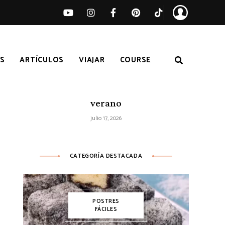
S
ARTÍCULOS
VIAJAR
COURSE
Ensalada de sandía, melocotón y feta
– Receta fácil de ensalada fresca de
verano
julio 17, 2026
CATEGORÍA DESTACADA
POSTRES
FÁCILES