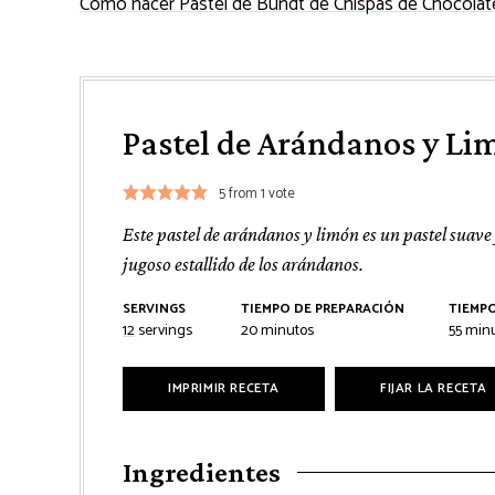
Como hacer Pastel de Bundt de Chispas de Chocolat
Pastel de Arándanos y Li
5
from 1 vote
Este pastel de arándanos y limón es un pastel suave 
jugoso estallido de los arándanos.
SERVINGS
TIEMPO DE PREPARACIÓN
TIEMP
minutos
minu
12
servings
20
minutos
55
min
IMPRIMIR RECETA
FIJAR LA RECETA
Ingredientes