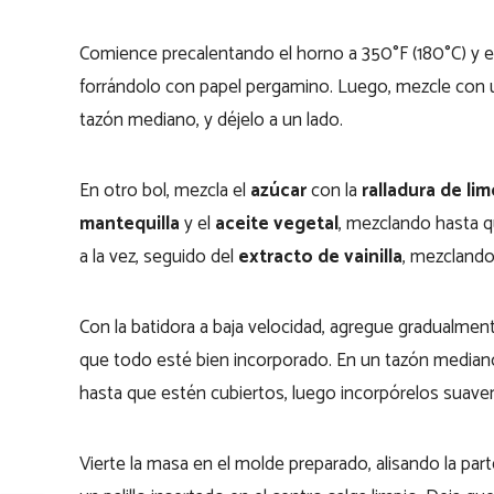
Comience precalentando el horno a 350°F (180°C) y 
forrándolo con papel pergamino. Luego, mezcle con u
tazón mediano, y déjelo a un lado.
En otro bol, mezcla el
azúcar
con la
ralladura de li
mantequilla
y el
aceite vegetal
, mezclando hasta 
a la vez, seguido del
extracto de vainilla
, mezcland
Con la batidora a baja velocidad, agregue gradualmen
que todo esté bien incorporado. En un tazón median
hasta que estén cubiertos, luego incorpórelos suavem
Vierte la masa en el molde preparado, alisando la part