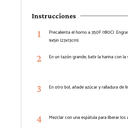
Instrucciones
Precalienta el horno a 350F (180C). Engr
9x5in (23x13cm).
En un tazón grande, batir la harina con la 
En otro bol, añade azúcar y ralladura de l
Mezclar con una espátula para liberar los 