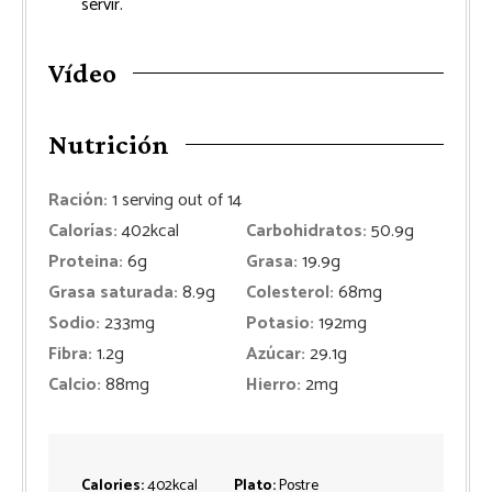
servir.
Vídeo
Nutrición
Ración:
1
serving out of 14
Calorías:
402
kcal
Carbohidratos:
50.9
g
Proteina:
6
g
Grasa:
19.9
g
Grasa saturada:
8.9
g
Colesterol:
68
mg
Sodio:
233
mg
Potasio:
192
mg
Fibra:
1.2
g
Azúcar:
29.1
g
Calcio:
88
mg
Hierro:
2
mg
Calories:
402
kcal
Plato:
Postre