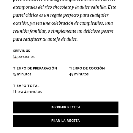
atemporales del rico chocolate y la dulce vainilla. Este
pastel clásico es un regalo perfecto para cualquier
ocasión, ya sea una celebración de cumpleaños, una
reunión familiar, o simplemente un delicioso postre
para satisfacer tu antojo de dulce.
SERVINGS
14
porciones
TIEMPO DE PREPARACIÓN
TIEMPO DE COCCIÓN
minutos
minutos
15
minutos
49
minutos
TIEMPO TOTAL
hora
minutos
1
hora
4
minutos
IMPRIMIR RECETA
FIJAR LA RECETA