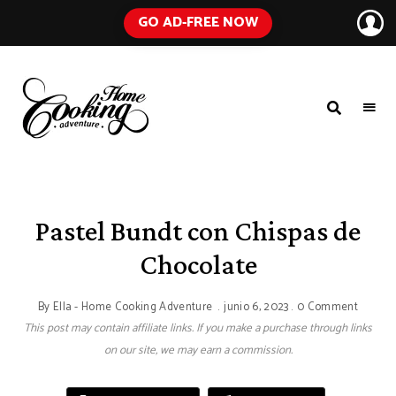
GO AD-FREE NOW
HOME
A
Food
COOKING
Blog
with
ADVENTURE
Tested
Recipes
Using
Pastel Bundt con Chispas de
Everyday
Ingredients
Chocolate
By
Ella - Home Cooking Adventure
junio 6, 2023
0 Comment
This post may contain affiliate links. If you make a purchase through links
on our site, we may earn a commission.