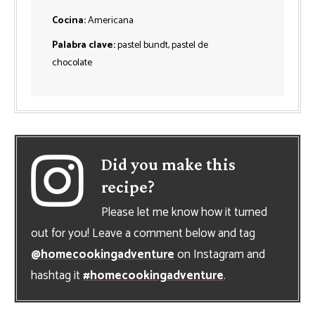
Cocina:
Americana
Palabra clave:
pastel bundt, pastel de
chocolate
Did you make this
recipe?
Please let me know how it turned
out for you! Leave a comment below and tag
@homecookingadventure
on Instagram and
hashtag it
#homecookingadventure
.