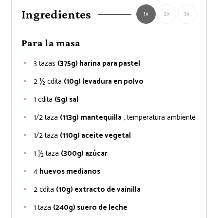
Ingredientes
1x
2x
3x
Para la masa
3
tazas
(375g) harina para pastel
2 ½
cdita
(10g) levadura en polvo
1
cdita
(5g) sal
1/2
taza
(113g) mantequilla
, temperatura ambiente
1/2
taza
(110g) aceite vegetal
1 ½
taza
(300g) azúcar
4
huevos medianos
2
cdita
(10g) extracto de vainilla
1
taza
(240g) suero de leche