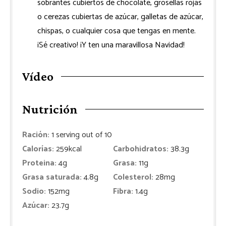
sobrantes cubiertos de chocolate, grosellas rojas
o cerezas cubiertas de azúcar, galletas de azúcar,
chispas, o cualquier cosa que tengas en mente.
¡Sé creativo! ¡Y ten una maravillosa Navidad!
Vídeo
Nutrición
Ración:
1
serving out of 10
Calorías:
259
kcal
Carbohidratos:
38.3
g
Proteina:
4
g
Grasa:
11
g
Grasa saturada:
4.8
g
Colesterol:
28
mg
Sodio:
152
mg
Fibra:
1.4
g
Azúcar:
23.7
g