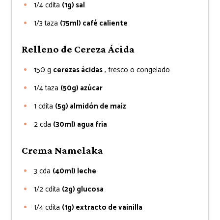
1/4
cdita
(1g) sal
1/3
taza
(75ml) café caliente
Relleno de Cereza Ácida
150
g
cerezas ácidas
, fresco o congelado
1/4
taza
(50g) azúcar
1
cdita
(5g) almidón de maíz
2
cda
(30ml) agua fría
Crema Namelaka
3
cda
(40ml) leche
1/2
cdita
(2g) glucosa
1/4
cdita
(1g) extracto de vainilla