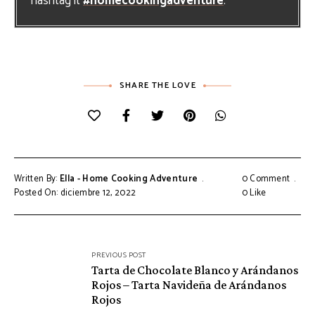
hashtag it
#homecookingadventure
.
SHARE THE LOVE
Written By:
Ella - Home Cooking Adventure
0 Comment
Posted On: diciembre 12, 2022
0
Like
Navegación
PREVIOUS POST
Tarta de Chocolate Blanco y Arándanos
de
Rojos – Tarta Navideña de Arándanos
entradas
Rojos