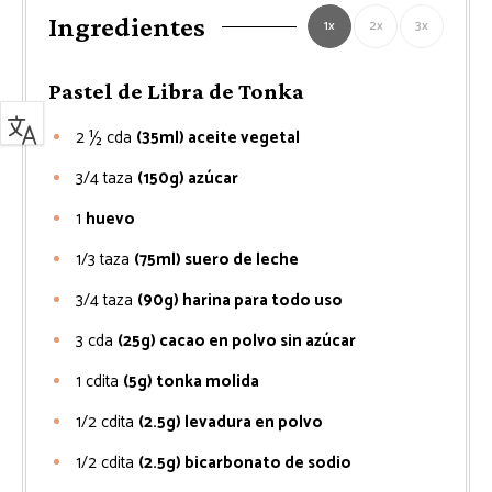
Ingredientes
1x
2x
3x
Pastel de Libra de Tonka
2 ½
cda
(35ml) aceite vegetal
3/4
taza
(150g) azúcar
1
huevo
1/3
taza
(75ml) suero de leche
3/4
taza
(90g) harina para todo uso
3
cda
(25g) cacao en polvo sin azúcar
1
cdita
(5g) tonka molida
1/2
cdita
(2.5g) levadura en polvo
1/2
cdita
(2.5g) bicarbonato de sodio