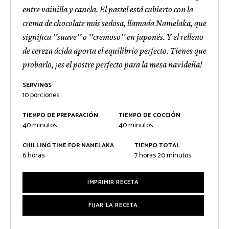
entre vainilla y canela. El pastel está cubierto con la
crema de chocolate más sedosa, llamada Namelaka, que
significa ''suave'' o ''cremoso'' en japonés. Y el relleno
de cereza ácida aporta el equilibrio perfecto. Tienes que
probarlo, ¡es el postre perfecto para la mesa navideña!
SERVINGS
10
porciones
TIEMPO DE PREPARACIÓN
TIEMPO DE COCCIÓN
minutos
minutos
40
minutos
40
minutos
CHILLING TIME FOR NAMELAKA
TIEMPO TOTAL
horas
horas
minutos
6
horas
7
horas
20
minutos
IMPRIMIR RECETA
FIJAR LA RECETA