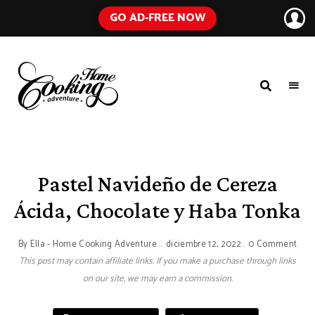
GO AD-FREE NOW
HOME
A
Food
COOKING
Blog
with
ADVENTURE
Tested
Recipes
Using
Pastel Navideño de Cereza
Everyday
Ingredients
Ácida, Chocolate y Haba Tonka
By
Ella - Home Cooking Adventure
diciembre 12, 2022
0 Comment
This post may contain affiliate links. If you make a purchase through links
on our site, we may earn a commission.