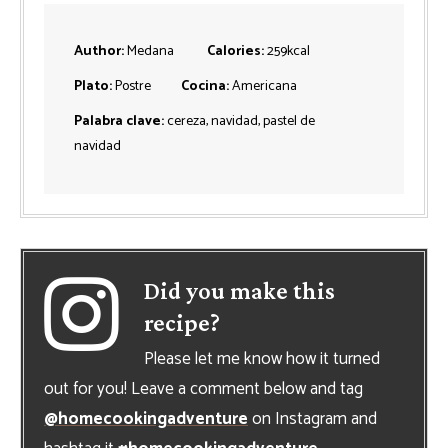
Author:
Medana
Calories:
259
kcal
Plato:
Postre
Cocina:
Americana
Palabra clave:
cereza, navidad, pastel de
navidad
Did you make this
recipe?
Please let me know how it turned
out for you! Leave a comment below and tag
@homecookingadventure
on Instagram and