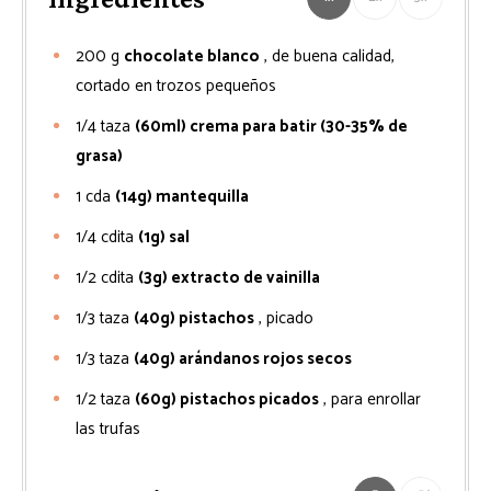
200
g
chocolate blanco
, de buena calidad,
cortado en trozos pequeños
1/4
taza
(60ml) crema para batir (30-35% de
grasa)
1
cda
(14g) mantequilla
1/4
cdita
(1g) sal
1/2
cdita
(3g) extracto de vainilla
1/3
taza
(40g) pistachos
, picado
1/3
taza
(40g) arándanos rojos secos
1/2
taza
(60g) pistachos picados
, para enrollar
las trufas