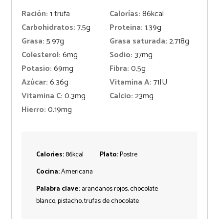
Ración:
1
trufa
Calorías:
86
kcal
Carbohidratos:
7.5
g
Proteina:
1.39
g
Grasa:
5.97
g
Grasa saturada:
2.718
g
Colesterol:
6
mg
Sodio:
37
mg
Potasio:
69
mg
Fibra:
0.5
g
Azúcar:
6.36
g
Vitamina A:
71
IU
Vitamina C:
0.3
mg
Calcio:
23
mg
Hierro:
0.19
mg
Calories:
86
kcal
Plato:
Postre
Cocina:
Americana
Palabra clave:
arandanos rojos, chocolate
blanco, pistacho, trufas de chocolate