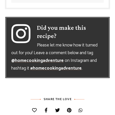
Did you make this
recipe?
Please let me know how it turned
out for you! Leave a comment below and tag
@homecookingadventure
on Instagram and
hashtag it
#homecookingadventure
.
SHARE THE LOVE