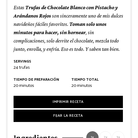
Estas
Trufas de Chocolate Blanco con Pistacho y
Arándanos Rojos
son sinceramente uno de mis dulces
navideños fáciles favoritos.
Toman solo unos
minutos para hacer, sin hornear
, sin
complicaciones, solo derrite el chocolate, mezcla todo
junto, enrolla, y enfría. Eso es todo. Y saben tan bien.
SERVINGS
24
trufas
TIEMPO DE PREPARACIÓN
TIEMPO TOTAL
minutos
minutos
20
minutos
20
minutos
IMPRIMIR RECETA
FIJAR LA RECETA
Ingredientes
1x
2x
3x