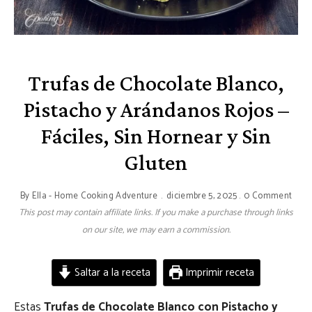
Trufas de Chocolate Blanco,
Pistacho y Arándanos Rojos –
Fáciles, Sin Hornear y Sin
Gluten
By
Ella - Home Cooking Adventure
diciembre 5, 2025
0 Comment
This post may contain affiliate links. If you make a purchase through links
on our site, we may earn a commission.
Saltar a la receta
Imprimir receta
Estas
Trufas de Chocolate Blanco con Pistacho y