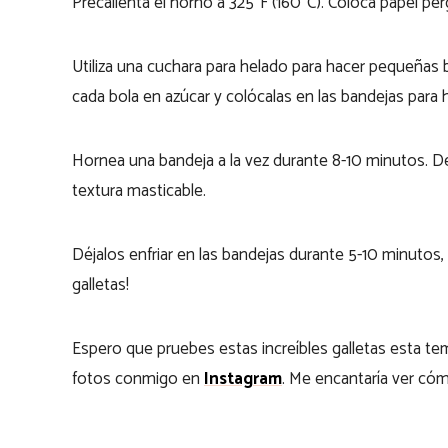
Precalienta el horno a 325°F (160°C). Coloca papel p
Utiliza una cuchara para helado para hacer pequeñas
cada bola en azúcar y colócalas en las bandejas para 
Hornea una bandeja a la vez durante 8-10 minutos. 
textura masticable.
Déjalos enfriar en las bandejas durante 5-10 minutos, l
galletas!
Espero que pruebes estas increíbles galletas esta tem
fotos conmigo en
Instagram
. Me encantaría ver có