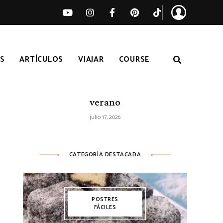
S
ARTÍCULOS
VIAJAR
COURSE
Ensalada de sandía, melocotón y feta
– Receta fácil de ensalada fresca de
verano
julio 17, 2026
CATEGORÍA DESTACADA
POSTRES
FÁCILES