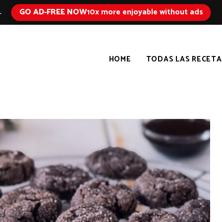
GO AD-FREE NOW
10x more enjoyable without ads
L
HOME
TODAS LAS RECETA