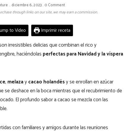
nture
diciembre 6, 2023
0 Comment
 purchase through links on our site, we may earn a commission.
ump to Video
Imprimir receta
on irresistibles delicias que combinan el rico y
jengibre, haciéndolas
perfectas para Navidad y la víspera
lce
,
melaza
y
cacao holandés
y se enrollan en azúcar
e se deshace en la boca mientras que el recubrimiento de
bocado. El profundo sabor a cacao se mezcla con las
able.
rtidas con familiares y amigos durante las reuniones