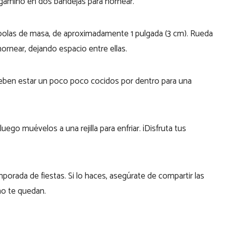
ergamino en dos bandejas para hornear.
 bolas de masa, de aproximadamente 1 pulgada (3 cm). Rueda
hornear, dejando espacio entre ellas.
Deben estar un poco poco cocidos por dentro para una
uego muévelos a una rejilla para enfriar. ¡Disfruta tus
porada de fiestas. Si lo haces, asegúrate de compartir las
mo te quedan.