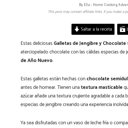
By
Ella - Home Cooking Adve
This post may contain affiliate links. If you make a
Saltar a la receta
J
Estas deliciosas
Galletas de Jengibre y Chocolate
s
aterciopelado chocolate con las cálidas especias de 
de Año Nuevo
.
Estas galletas están hechas con
chocolate semidu
antes de hornear. Tienen una
textura masticable
qu
azúcar añade una textura crujiente agradable a cada 
especias de jengibre creando una experiencia inolvid
Ya sea disfrutadas con un vaso de leche fría o compa