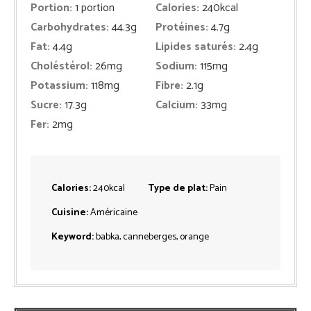
Portion:
1
portion
Calories:
240
kcal
Carbohydrates:
44.3
g
Protéines:
4.7
g
Fat:
4.4
g
Lipides saturés:
2.4
g
Choléstérol:
26
mg
Sodium:
115
mg
Potassium:
118
mg
Fibre:
2.1
g
Sucre:
17.3
g
Calcium:
33
mg
Fer:
2
mg
Calories:
240
kcal
Type de plat:
Pain
Cuisine:
Américaine
Keyword:
babka, canneberges, orange