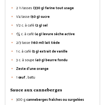
2 ⅔
tasses
(330 g) farine tout usage
1/4
tasse
(50 g) sucre
1/2
c. à café
(2 g) sel
1¼
c. à café
(4 g) levure sèche active
2/3
tasse
(160 ml) lait tiède
1
c. à café
(5 g) extrait de vanille
3
c. à soupe
(40 g) beurre fondu
Zeste d’une orange
1
œuf
, battu
Sauce aux canneberges
300
g
canneberges fraîches ou surgelées