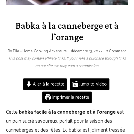
Babka à la canneberge et à
l’orange
By
Ella - Home Cooking Adventure
décembre 13, 2022
0 Comment
This post may contain affiliate links. If you make a purchase through links
on our site, we may earn a commission.
Aller à la recette
Jump to Video
Imprimer la recette
Cette
babka facile à la canneberge et à l’orange
est
un pain sucré savoureux, parfait pour la saison des
canneberges et des fêtes. La babka est joliment tressée