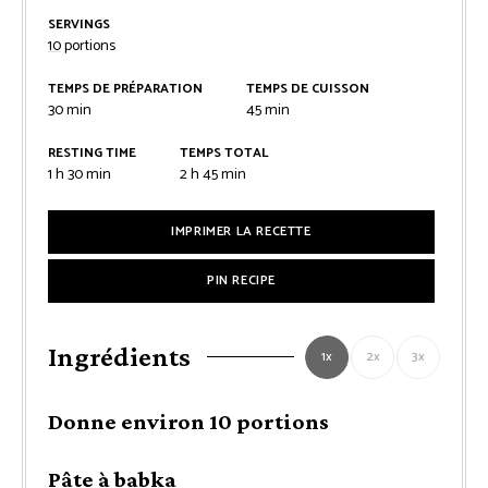
SERVINGS
10
portions
TEMPS DE PRÉPARATION
TEMPS DE CUISSON
minutes
minutes
30
min
45
min
RESTING TIME
TEMPS TOTAL
heure
minutes
heures
minutes
1
h
30
min
2
h
45
min
IMPRIMER LA RECETTE
PIN RECIPE
Ingrédients
1x
2x
3x
Donne environ 10 portions
Pâte à babka