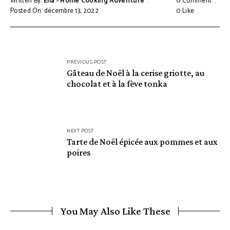
Written By:
Ella - Home Cooking Adventure
0 Comment
Posted On: décembre 13, 2022
0
Like
Navigation
PREVIOUS POST
de
Gâteau de Noël à la cerise griotte, au
chocolat et à la fève tonka
l’article
NEXT POST
Tarte de Noël épicée aux pommes et aux
poires
You May Also Like These