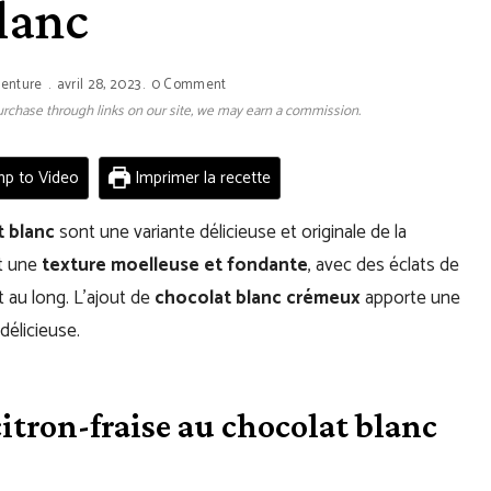
lanc
venture
avril 28, 2023
0 Comment
 purchase through links on our site, we may earn a commission.
p to Video
Imprimer la recette
t blanc
sont une variante délicieuse et originale de la
nt une
texture moelleuse et fondante
, avec des éclats de
t au long. L’ajout de
chocolat blanc crémeux
apporte une
délicieuse.
itron-fraise au chocolat blanc