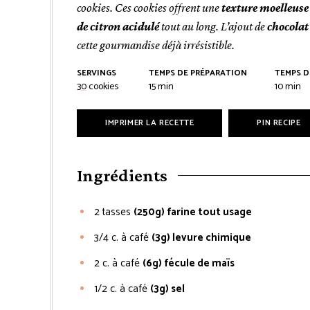
cookies. Ces cookies offrent une
texture moelleuse
de citron acidulé
tout au long. L’ajout de
chocolat
cette gourmandise déjà irrésistible.
SERVINGS
TEMPS DE PRÉPARATION
TEMPS D
minutes
minut
30
cookies
15
min
10
min
IMPRIMER LA RECETTE
PIN RECIPE
Ingrédients
2
tasses
(250g) farine tout usage
3/4
c. à café
(3g) levure chimique
2
c. à café
(6g) fécule de maïs
1/2
c. à café
(3g) sel