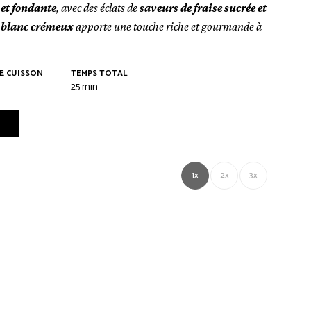
 et fondante
, avec des éclats de
saveurs de fraise sucrée et
 blanc crémeux
apporte une touche riche et gourmande à
E CUISSON
TEMPS TOTAL
es
minutes
25
min
1x
2x
3x