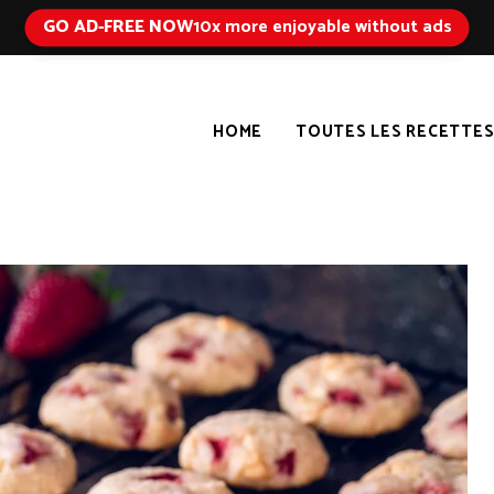
GO AD-FREE NOW
10x more enjoyable without ads
HOME
TOUTES LES RECETTE