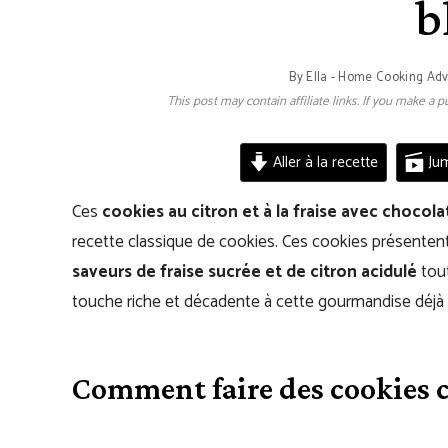
b
By
Ella - Home Cooking Ad
This post may contain affiliate links. If you make a
Aller à la recette
Jum
Ces
cookies au citron et à la fraise avec chocola
recette classique de cookies. Ces cookies présente
saveurs de fraise sucrée et de citron acidulé
tou
touche riche et décadente à cette gourmandise déjà 
Comment faire des cookies c