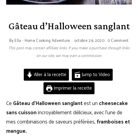
Gâteau d’Halloween sanglant
By
Ella - Home Cooking Adventure
octobre 29, 2020
0 Comment
This post may contain affiliate links. If you make a purchase through links
on our site, we may earn a commission.
Aller à la recette
Jump to Video
Imprimer la recette
Ce
Gâteau d’Halloween sanglant
est un
cheesecake
sans cuisson
incroyablement délicieux, avec l’une de
mes combinaisons de saveurs préférées,
framboises et
mangue.