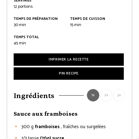
SERVINGS
12
portions
TEMPS DE PRÉPARATION
TEMPS DE CUISSON
minutes
minutes
30
min
15
min
TEMPS TOTAL
minutes
45
min
IMPRIMER LA RECETTE
PIN RECIPE
Ingrédients
1x
2x
3x
Sauce aux framboises
300
g
framboises
, fraîches ou surgelées
1/3
tasse
(70g) sucre