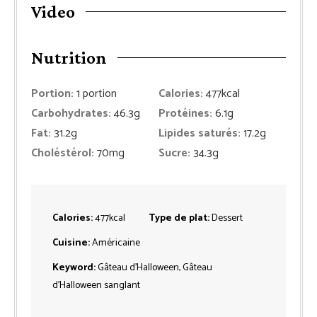
Video
Nutrition
Portion:
1
portion
Calories:
477
kcal
Carbohydrates:
46.3
g
Protéines:
6.1
g
Fat:
31.2
g
Lipides saturés:
17.2
g
Choléstérol:
70
mg
Sucre:
34.3
g
Calories:
477
kcal
Type de plat:
Dessert
Cuisine:
Américaine
Keyword:
Gâteau d’Halloween, Gâteau
d’Halloween sanglant