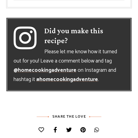
Did you make this
recipe?
Please let me know how it turned
out for you! Leave a comment below and tag
@homecookingadventure
on Instagram and
hashtag it
#homecookingadventure
.
SHARE THE LOVE