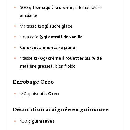
300
g
fromage à la crème
, à température
ambiante
1/4
tasse
(30g) sucre glace
1
c. à café
(5g) extrait de vanille
Colorant alimentaire jaune
1
tasse
(240g) crème à fouetter (35 % de
matière grasse)
, bien froide
Enrobage Oreo
140
g
biscuits Oreo
Décoration araignée en guimauve
100
g
guimauves