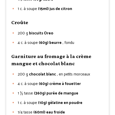
1
c. à soupe
(15ml) jus de citron
Croûte
200
g
biscuits Oreo
4
c. à soupe
(60g) beurre
, fondu
Garniture au fromage à la crème
mangue et chocolat blanc
200
g
chocolat blanc
, en petits morceaux
4
c. à soupe
(60g) crème à fouetter
1 ½
tasse
(360g) purée de mangue
1
c. à soupe
(10g) gélatine en poudre
1/4
tasse
(60ml) eau froide