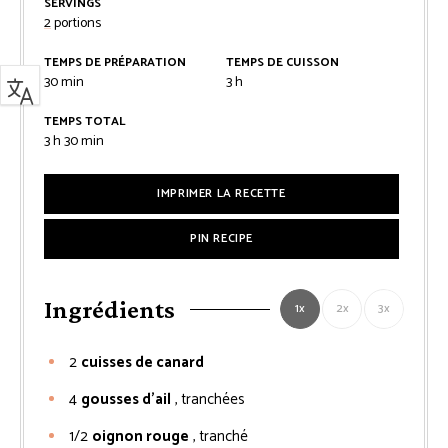
SERVINGS
2
portions
TEMPS DE PRÉPARATION
TEMPS DE CUISSON
minutes
heures
30
min
3
h
TEMPS TOTAL
heures
minutes
3
h
30
min
IMPRIMER LA RECETTE
PIN RECIPE
Ingrédients
1x
2x
3x
2
cuisses de canard
4
gousses d’ail
, tranchées
1/2
oignon rouge
, tranché