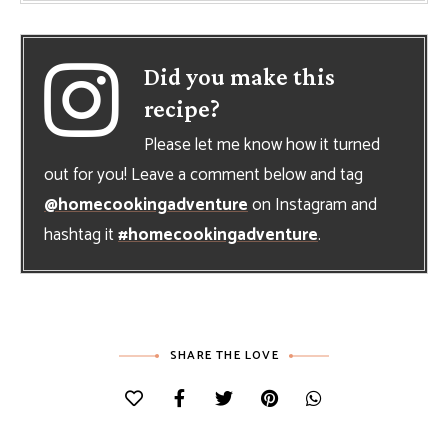
Did you make this
recipe?
Please let me know how it turned
out for you! Leave a comment below and tag
@homecookingadventure
on Instagram and
hashtag it
#homecookingadventure
.
SHARE THE LOVE