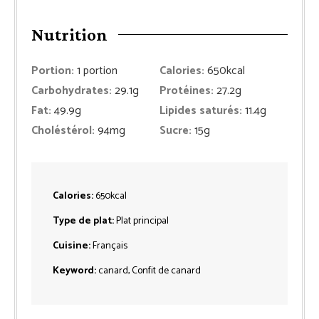
Nutrition
Portion:
1
portion
Calories:
650
kcal
Carbohydrates:
29.1
g
Protéines:
27.2
g
Fat:
49.9
g
Lipides saturés:
11.4
g
Choléstérol:
94
mg
Sucre:
15
g
Calories:
650
kcal
Type de plat:
Plat principal
Cuisine:
Français
Keyword:
canard, Confit de canard