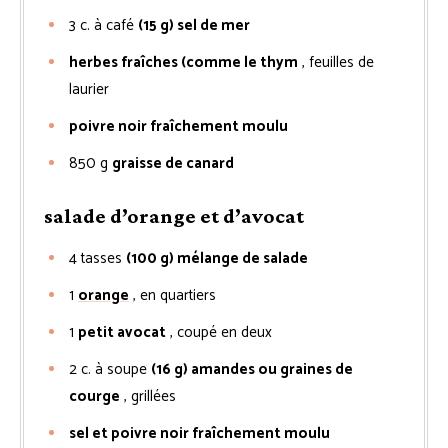
3
c. à café
(15 g) sel de mer
herbes fraîches (comme le thym
, feuilles de
laurier
poivre noir fraîchement moulu
850
g
graisse de canard
salade d’orange et d’avocat
4
tasses
(100 g) mélange de salade
1
orange
, en quartiers
1
petit avocat
, coupé en deux
2
c. à soupe
(16 g) amandes ou graines de
courge
, grillées
sel et poivre noir fraîchement moulu