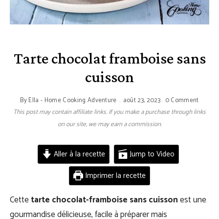
Tarte chocolat framboise sans
cuisson
By
Ella - Home Cooking Adventure
août 23, 2023
0 Comment
This post may contain affiliate links. If you make a purchase through links
on our site, we may earn a commission.
Aller à la recette
Jump to Video
Imprimer la recette
Cette
tarte chocolat-framboise sans cuisson
est une
gourmandise délicieuse, facile à préparer mais