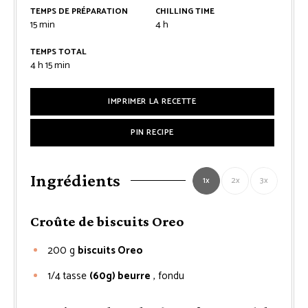
TEMPS DE PRÉPARATION
CHILLING TIME
minutes
heures
15
min
4
h
TEMPS TOTAL
heures
minutes
4
h
15
min
IMPRIMER LA RECETTE
PIN RECIPE
Ingrédients
1x
2x
3x
Croûte de biscuits Oreo
200
g
biscuits Oreo
1/4
tasse
(60g) beurre
, fondu