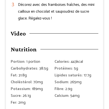
Décorez avec des framboises fraîches, des mini
cailloux en chocolat et saupoudrez de sucre
glace. Régalez-vous !
Video
Nutrition
Portion:
1
portion
Calories:
443
kcal
Carbohydrates:
38.5
g
Protéines:
5
g
Fat:
31.8
g
Lipides saturés:
17.7
g
Choléstérol:
70
mg
Sodium:
265
mg
Potassium:
189
mg
Fibre:
2.9
g
Sucre:
26.1
g
Calcium:
54
mg
Fer:
2
mg