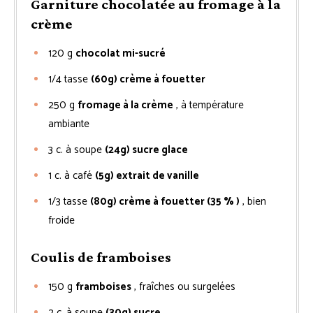
Garniture chocolatée au fromage à la
crème
120
g
chocolat mi-sucré
1/4
tasse
(60g) crème à fouetter
250
g
fromage à la crème
, à température
ambiante
3
c. à soupe
(24g) sucre glace
1
c. à café
(5g) extrait de vanille
1/3
tasse
(80g) crème à fouetter (35 % )
, bien
froide
Coulis de framboises
150
g
framboises
, fraîches ou surgelées
2
c. à soupe
(30g) sucre